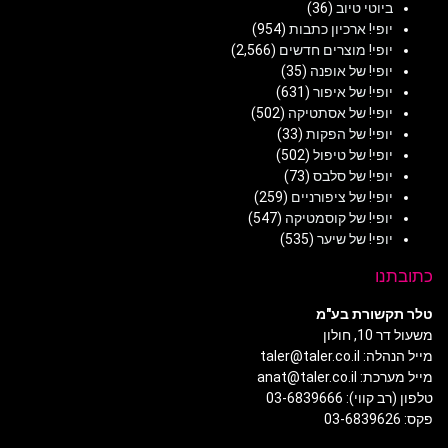
ביוטי טיוב
(36)
יופי! ארכיון כתבות
(954)
יופי! מוצרים חדשים
(2,566)
יופי! של אופנה
(35)
יופי! של איפור
(631)
יופי! של אסתטיקה
(502)
יופי! של הפקות
(33)
יופי! של טיפול
(502)
יופי! של סלבס
(73)
יופי! של ציפורניים
(259)
יופי! של קוסמטיקה
(547)
יופי! של שיער
(535)
כתובתנו
טלר תקשורת בע"מ
משעול דר 10, חולון
מייל הנהלה: taler@taler.co.il
מייל מערכת: anat@taler.co.il
טלפון (רב קווי): 03-6839666
פקס: 03-6839626