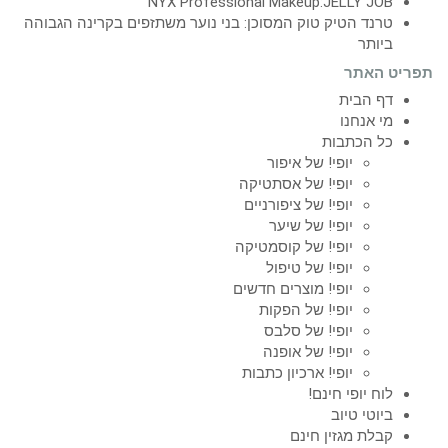
NYX Professional Makeup:JELLY JOB
טרנד הטיק טוק המסוכן: בני נוער משתזפים בקרינה הגבוהה
ביותר
תפריט האתר
דף הבית
מי אנחנו
כל הכתבות
יופי! של איפור
יופי! של אסתטיקה
יופי! של ציפורניים
יופי! של שיער
יופי! של קוסמטיקה
יופי! של טיפול
יופי! מוצרים חדשים
יופי! של הפקות
יופי! של סלבס
יופי! של אופנה
יופי! ארכיון כתבות
לוח יופי חינם!
ביוטי טיוב
קבלת מגזין חינם