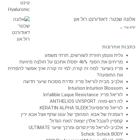
אלונה שכטר: דאודורנט רול און
קרא עוד ←
כתבות אחרונות
גלית גוטמן חוזרת לשורשים, תרתי משמע
מריחים את הסוף: 46% יפסלו אתכם על חולצה מיוזעת
פריז בשיער: למה זה קורה, למי זה קורה ואיך אפשר להפחית
את התופעה?
אלביב מבית לוריאל פריז: סדרת מסכות שיער חדשה
Intuition:Intuition Blossom
לוריאל פריז: Infallible Laque Resistance
לה רוש-פוזה: ANTHELIOS UVSPORT
לוריאל פרופסיונל:KERATIN ALPHA SLEEK
דוגמנית של אבא: המהפך של עונג שחף אצל אבא ירין
קמפיין לענבל אלדן יוצאת 'האח הגדול'
אלביב-לוריאל פריז:סרום ומרכך שיער ULTIMATE
Schick: Schick BODY