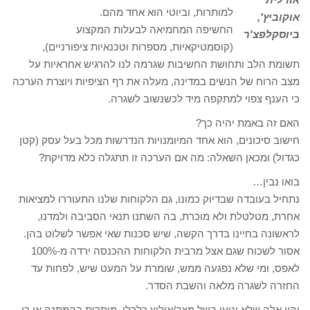
למותרות, וביוטי הוא אחד מהם.
אוקוביץ',
החשיפה המחמיאה לבעלות המקצוע
ביוסקלפצ'ר
(קוסמטיקאיות, מספרות וטכנאיות ציפורניים),
תשומת הלב ותחושת החשיבות שגרמה לנו להרגיש אחראיות על
מצב הרוח של הנשים במדינה, מעלה את רף הציפיות ויוצרת הערכה
כי הענף צפוי למתקפה מיד לכשנשוב לשגרה.
האם זה באמת יהיה כך?
חישוב סיכונים, הוא אחד המיומנויות הנדרשות מכל בעל עסק (קטן
כגדול) ומכאן השאלה: מה אם הערכה זו תתגלה כלא מדויקת?
בואו נבין…
נתחיל בעובדה שבדיוק כמונו, גם הלקוחות שלנו התעוררו למציאות
אחרת, מטלטלת ולא מוכרת, בה השתנו תנאי הסביבה ולמדנו,
לראשונה בחיינו בדרך הקשה, שיש סכנות שאי אפשר לשלוט בהן.
אסור לשכוח שגם אצל מרבית הלקוחות ההכנסה ירדה מ-100%
לאפס, ומי שלא נפגעה ממש, שומרת על המעט שיש, לפחות עד
החזרה לשגרה מלאה והשבת הסדר.
יהיו אלה שלא יגיעו בשל מצב/אילוץ כלכלי, מותרות בהמתנה או כי