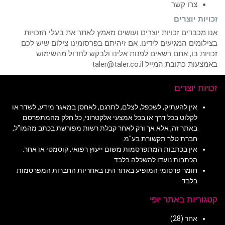
צרו קשר
זכויות יוצרים
אנו מכבדים זכויות יוצרים ועושים מאמץ לאתר את בעלי הזכויות
בצילומים המגיעים לידינו. אם זיהיתם בפרסומינו צילום שיש לכם
זכויות בו, אתם רשאים לפנות אלינו ולבקש לחדול מהשימוש
באמצעות כתובת המייל taler@taler.co.il
זכויות יוצרים
אין להעתיק, לשכפל, לצלם, לתרגם, לאחסן במאגר מידע, לשדר או
לקלוט בכל דרך או בכל אמצעי אלקטרוני, כל חלק מהמתפרסם
באתר זה, אלא אך ורק לאחר קבלת רשות מפורשת בכתב מהמו"ל,
חברת טלר תקשורת בע"מ.
אין בכתבות המתפרסמות משום ייעוץ רפואי, קוסמטי או אחר.
הכתבות נועדו להשכלה בלבד.
חומר פרסומי המופיע באתר הינו באחריות החברות המפרסמות
בלבד.
קטגוריות באתר יופי
אחר
(28)