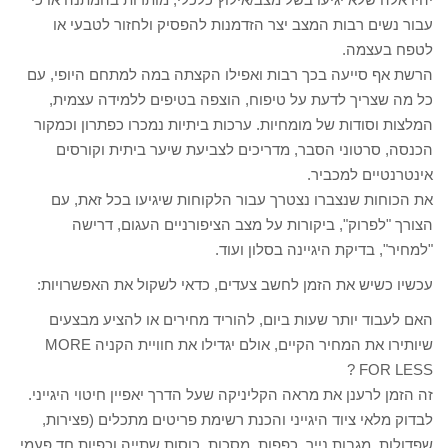
עבור נשים רבות המצב יצר הזדמנות להפסיק ולחזור לטבעי או
לטפח בעצמה.
הרשת אף סייעה בכך רבות ואפילו הקצתה במה למתחם היופי, עם
כל מה שצריך לדעת על טיפוח, הוצפה בטיפים ללמידה עצמית,
המלצות וסודות של מומחיות. ערכות ביתיות נמכרו כפתרון וכמקור
הכנסה, סרטוני הסבר, מדריכים לצביעת שיער ביתית וקורסים
אינטרנטיים למכביר.
את הכוחות שנצברו נצטרך עבור הלקוחות שיגיעו בכל זאת, עם
הצורך "לפרוק", ביקורות על מצב הציפורניים העגום, דרישה
"למחיר", בדיקת היגיינה בסלון ועוד.
עכשיו כשיש את הזמן לחשב צעדים, כדאי לשקול את האפשרויות:
האם לעבוד יותר שעות ביום, להוריד מחירים או להציע מבצעים
שיותירו את המחיר הקיים, אולם יגדילו את חוויית הקניה MORE
FOR LESS ?
זה הזמן לרענן את מראה הקליניקה שעל הדרך יאפיין חיטוי היגייני.
לבדוק מלאי ציוד היגייני והכנת רשימת פריטים מתכלים (פצירות,
שפדולות, מגבות נייר, כפפות, מסכות, כוסות שתייה וכפיות חד פעמי