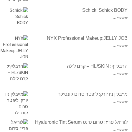
Schick: Schick BODY
קרא עוד ←
NYX Professional Makeup:JELLY JOB
קרא עוד ←
הרבלייף: HL/SKIN – קרם לילה
קרא עוד ←
מייבלין ניו יורק: ליפטר סרום קונסילר
קרא עוד ←
לוריאל פריז: סרום טינט Hyaluronic Tint Serum
קרא עוד ←