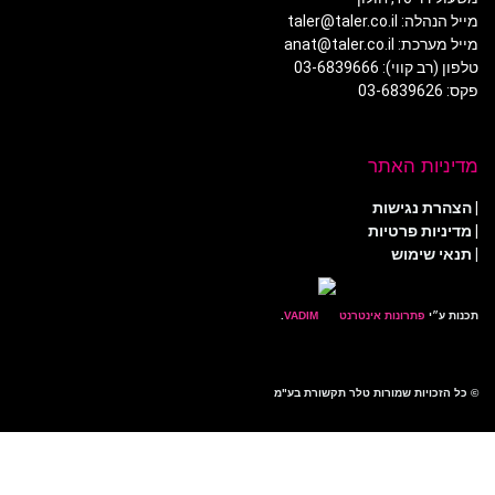
מייל הנהלה: taler@taler.co.il
מייל מערכת: anat@taler.co.il
טלפון (רב קווי): 03-6839666
פקס: 03-6839626
מדיניות האתר
|
הצהרת נגישות
|
מדיניות פרטיות
| תנאי שימוש
תכנות ע״י
פתרונות אינטרנט
.
© כל הזכויות שמורות טלר תקשורת בע"מ