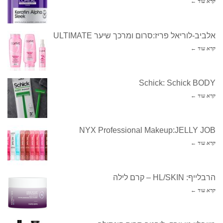
קרא עוד ←
אלביב-לוריאל פריז:סרום ומרכך שיער ULTIMATE
קרא עוד ←
Schick: Schick BODY
קרא עוד ←
NYX Professional Makeup:JELLY JOB
קרא עוד ←
הרבלייף: HL/SKIN – קרם לילה
קרא עוד ←