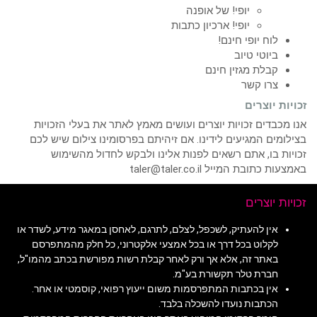
יופי! של אופנה
יופי! ארכיון כתבות
לוח יופי חינם!
ביוטי טיוב
קבלת מגזין חינם
צרו קשר
זכויות יוצרים
אנו מכבדים זכויות יוצרים ועושים מאמץ לאתר את בעלי הזכויות
בצילומים המגיעים לידינו. אם זיהיתם בפרסומינו צילום שיש לכם
זכויות בו, אתם רשאים לפנות אלינו ולבקש לחדול מהשימוש
באמצעות כתובת המייל taler@taler.co.il
זכויות יוצרים
אין להעתיק, לשכפל, לצלם, לתרגם, לאחסן במאגר מידע, לשדר או
לקלוט בכל דרך או בכל אמצעי אלקטרוני, כל חלק מהמתפרסם
באתר זה, אלא אך ורק לאחר קבלת רשות מפורשת בכתב מהמו"ל,
חברת טלר תקשורת בע"מ.
אין בכתבות המתפרסמות משום ייעוץ רפואי, קוסמטי או אחר.
הכתבות נועדו להשכלה בלבד.