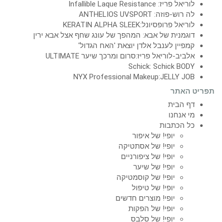
לוריאל פריז: Infallible Laque Resistance
לה רוש-פוזה: ANTHELIOS UVSPORT
לוריאל פרופסיונל:KERATIN ALPHA SLEEK
דוגמנית של אבא: המהפך של עונג שחף אצל אבא ירין
קמפיין לענבל אלדן יוצאת 'האח הגדול'
אלביב-לוריאל פריז:סרום ומרכך שיער ULTIMATE
Schick: Schick BODY
NYX Professional Makeup:JELLY JOB
תפריט האתר
דף הבית
מי אנחנו
כל הכתבות
יופי! של איפור
יופי! של אסתטיקה
יופי! של ציפורניים
יופי! של שיער
יופי! של קוסמטיקה
יופי! של טיפול
יופי! מוצרים חדשים
יופי! של הפקות
יופי! של סלבס