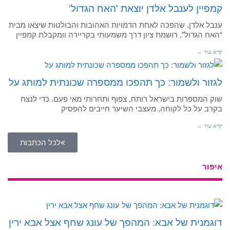
קמפיין לענבל אלדן יוצאת 'האח הגדול'
ענבל אלדן, שהפכה לאחת הדמויות האהובות והבולטות שיצאו מבית
“האח הגדול”, רושמת ציון דרך משמעותי בקריירה וומקבלת קמפיין
קרא עוד ←
לגזור ולשמור: כך תהפכו ממספרה שכונתית למותג על
שוק המספרות בישראל רותח, צפוף ותחרותי מאי פעם. כדי לנצח
בקרב על כל לקוחה, מעצבי השיער חייבים להפסיק
קרא עוד ←
לכל הכתבות
איפור
דוגמנית של אבא: המהפך של עונג שחף אצל אבא ירין