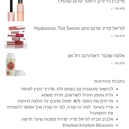
מייבלין ניו יורק: ליפטר סרום קונסילר
קרא עוד ←
לוריאל פריז: סרום טינט Hyaluronic Tint Serum
קרא עוד ←
אלונה שכטר: דאודורנט רול און
קרא עוד ←
כתבות אחרונות
להישאר פוטוגנית גם כשחם ולח: מדריך הקיץ לאיפור
גלית גוטמן חוזרת לשורשים, תרתי משמע
מריחים את הסוף: 46% יפסלו אתכם על חולצה מיוזעת
פריז בשיער: למה זה קורה, למי זה קורה ואיך אפשר להפחית
את התופעה?
אלביב מבית לוריאל פריז: סדרת מסכות שיער חדשה
Intuition:Intuition Blossom