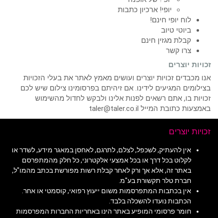
יופי! ארכיון כתבות
לוח יופי חינם!
ביוטי טיוב
קבלת מגזין חינם
צרו קשר
זכויות יוצרים
אנו מכבדים זכויות יוצרים ועושים מאמץ לאתר את בעלי הזכויות
בצילומים המגיעים לידינו. אם זיהיתם בפרסומינו צילום שיש לכם
זכויות בו, אתם רשאים לפנות אלינו ולבקש לחדול מהשימוש
באמצעות כתובת המייל taler@taler.co.il
זכויות יוצרים
אין להעתיק, לשכפל, לצלם, לתרגם, לאחסן במאגר מידע, לשדר או
לקלוט בכל דרך או בכל אמצעי אלקטרוני, כל חלק מהמתפרסם
באתר זה, אלא אך ורק לאחר קבלת רשות מפורשת בכתב מהמו"ל,
חברת טלר תקשורת בע"מ.
אין בכתבות המתפרסמות משום ייעוץ רפואי, קוסמטי או אחר.
הכתבות נועדו להשכלה בלבד.
חומר פרסומי המופיע באתר הינו באחריות החברות המפרסמות