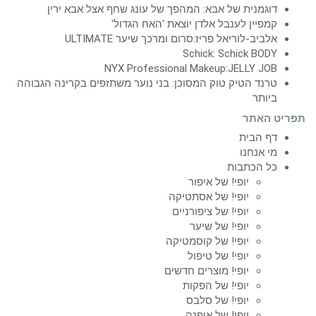
דוגמנית של אבא: המהפך של עונג שחף אצל אבא ירין
קמפיין לענבל אלדן יוצאת 'האח הגדול'
אלביב-לוריאל פריז:סרום ומרכך שיער ULTIMATE
Schick: Schick BODY
NYX Professional Makeup:JELLY JOB
טרנד הטיק טוק המסוכן: בני נוער משתזפים בקרינה הגבוהה
ביותר
תפריט האתר
דף הבית
מי אנחנו
כל הכתבות
יופי! של איפור
יופי! של אסתטיקה
יופי! של ציפורניים
יופי! של שיער
יופי! של קוסמטיקה
יופי! של טיפול
יופי! מוצרים חדשים
יופי! של הפקות
יופי! של סלבס
יופי! של אופנה