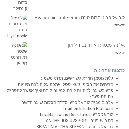
לוריאל פריז: סרום טינט Hyaluronic Tint Serum
קרא עוד ←
אלונה שכטר: דאודורנט רול און
קרא עוד ←
כתבות אחרונות
גלית גוטמן חוזרת לשורשים, תרתי משמע
מריחים את הסוף: 46% יפסלו אתכם על חולצה מיוזעת
פריז בשיער: למה זה קורה, למי זה קורה ואיך אפשר להפחית
את התופעה?
אלביב מבית לוריאל פריז: סדרת מסכות שיער חדשה
Intuition:Intuition Blossom
לוריאל פריז: Infallible Laque Resistance
לה רוש-פוזה: ANTHELIOS UVSPORT
לוריאל פרופסיונל:KERATIN ALPHA SLEEK