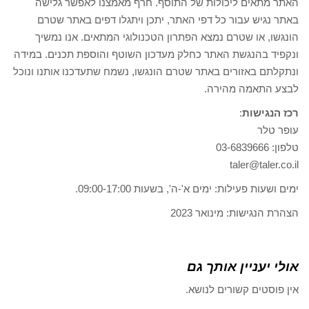
האתר מתאים ליכולות של התוסף. חרף מאמצנו לאפשר גלישה
באתר נגיש עבור כל דפי האתר, יתכן ויתגלו דפים באתר שטרם
הונגשו, או שטרם נמצא הפתרון הטכנולוגי המתאים. אנו נמשיך
ונקפיד בהנגשת האתר כחלק מעדכון השוטף והוספת תכנים. במידה
ונתקלתם באזורים באתר שטרם הונגשו, נשמח שתעדכנו אותנו ונוכל
לבצע התאמה מהירה.
רכז הנגישות
:
עופר טלר
טלפון: 03-6839666
taler@taler.co.il
ימים ושעות פעילות: ימים א'-ה', בשעות 09:00-17:00.
הצהרת הנגישות: מינואר 2023
אולי יעניין אותך גם
אין פוסטים קשורים לנושא.