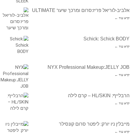
אלביב-לוריאל פריז:סרום ומרכך שיער ULTIMATE
קרא עוד ←
Schick: Schick BODY
קרא עוד ←
NYX Professional Makeup:JELLY JOB
קרא עוד ←
הרבלייף: HL/SKIN – קרם לילה
קרא עוד ←
מייבלין ניו יורק: ליפטר סרום קונסילר
קרא עוד ←