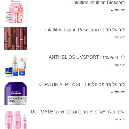
Intuition:Intuition Blossom
קרא עוד ←
לוריאל פריז: Infallible Laque Resistance
קרא עוד ←
לה רוש-פוזה: ANTHELIOS UVSPORT
קרא עוד ←
לוריאל פרופסיונל:KERATIN ALPHA SLEEK
קרא עוד ←
אלביב-לוריאל פריז:סרום ומרכך שיער ULTIMATE
קרא עוד ←