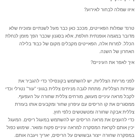
איזו שמלה לבחור לאירוע?
טרנד שמלות הפאייטים, מככב כאן כבר מעל לשנתיים ומוכיח שלא
מדובר במגמה אופנתית חולפת, אלא בסגנון שכבר הפך מזמן לנחלת
הכלל. למרות אלה, הפאייטים מקבלים מקום של כבוד בלילה
האחרון של השנה.
איך לאפר את העיניים?
לפני מריחת הצלליות, יש להשתמש בקונסילר כדי להגביר את
עמידות הצלליות. מתחת לגבה מניחים צללית בגווני "עור" נטרלי וכדי
לקבל מראה עיניים מעושן, מורחים צללית שחורה על העפעף.
ממסגרים את קו הריסים עם עיפרון שחור ומקבעים אותו בעזרת
צללית אבקה שחורה ומטשטשים כלפי חוץ.
כדי להעצים את מראה הריסים יש להשתמש במעגל ריסים. המעגל
יכין אותם לקראת המסקרה למראה עיניים פקוח ומואר. שימוש כפול
במסקרה שחורה ייצור גבשושים על הריסים, יאריך ויעבה אותם.