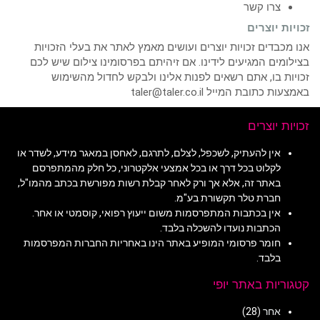
צרו קשר
זכויות יוצרים
אנו מכבדים זכויות יוצרים ועושים מאמץ לאתר את בעלי הזכויות
בצילומים המגיעים לידינו. אם זיהיתם בפרסומינו צילום שיש לכם
זכויות בו, אתם רשאים לפנות אלינו ולבקש לחדול מהשימוש
באמצעות כתובת המייל taler@taler.co.il
זכויות יוצרים
אין להעתיק, לשכפל, לצלם, לתרגם, לאחסן במאגר מידע, לשדר או
לקלוט בכל דרך או בכל אמצעי אלקטרוני, כל חלק מהמתפרסם
באתר זה, אלא אך ורק לאחר קבלת רשות מפורשת בכתב מהמו"ל,
חברת טלר תקשורת בע"מ.
אין בכתבות המתפרסמות משום ייעוץ רפואי, קוסמטי או אחר.
הכתבות נועדו להשכלה בלבד.
חומר פרסומי המופיע באתר הינו באחריות החברות המפרסמות
בלבד.
קטגוריות באתר יופי
אחר
(28)