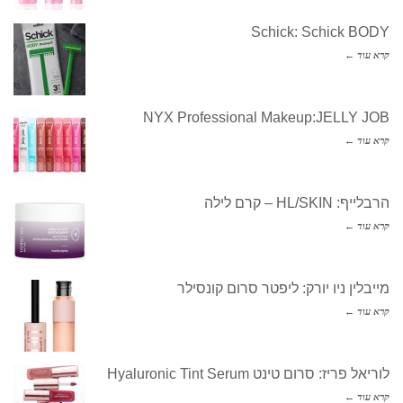
Schick: Schick BODY
קרא עוד ←
NYX Professional Makeup:JELLY JOB
קרא עוד ←
הרבלייף: HL/SKIN – קרם לילה
קרא עוד ←
מייבלין ניו יורק: ליפטר סרום קונסילר
קרא עוד ←
לוריאל פריז: סרום טינט Hyaluronic Tint Serum
קרא עוד ←