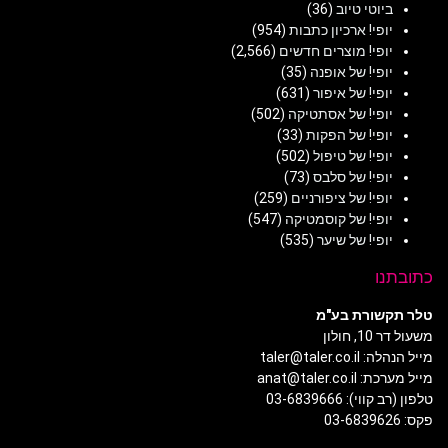
ביוטי טיוב
(36)
יופי! ארכיון כתבות
(954)
יופי! מוצרים חדשים
(2,566)
יופי! של אופנה
(35)
יופי! של איפור
(631)
יופי! של אסתטיקה
(502)
יופי! של הפקות
(33)
יופי! של טיפול
(502)
יופי! של סלבס
(73)
יופי! של ציפורניים
(259)
יופי! של קוסמטיקה
(547)
יופי! של שיער
(535)
כתובתנו
טלר תקשורת בע"מ
משעול דר 10, חולון
מייל הנהלה: taler@taler.co.il
מייל מערכת: anat@taler.co.il
טלפון (רב קווי): 03-6839666
פקס: 03-6839626