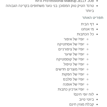
NYX Professional Makeup:JELLY JOB
טרנד הטיק טוק המסוכן: בני נוער משתזפים בקרינה הגבוהה
ביותר
תפריט האתר
דף הבית
מי אנחנו
כל הכתבות
יופי! של איפור
יופי! של אסתטיקה
יופי! של ציפורניים
יופי! של שיער
יופי! של קוסמטיקה
יופי! של טיפול
יופי! מוצרים חדשים
יופי! של הפקות
יופי! של סלבס
יופי! של אופנה
יופי! ארכיון כתבות
לוח יופי חינם!
ביוטי טיוב
קבלת מגזין חינם