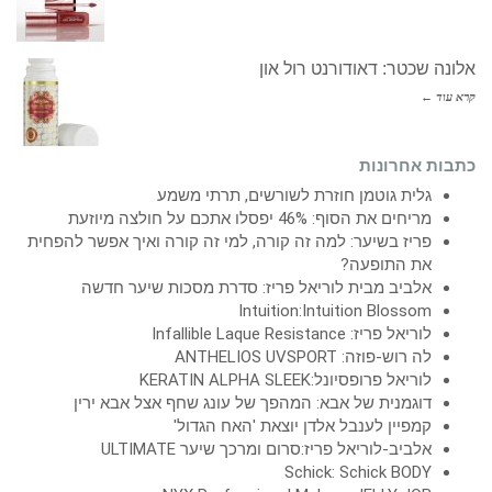
אלונה שכטר: דאודורנט רול און
קרא עוד ←
כתבות אחרונות
גלית גוטמן חוזרת לשורשים, תרתי משמע
מריחים את הסוף: 46% יפסלו אתכם על חולצה מיוזעת
פריז בשיער: למה זה קורה, למי זה קורה ואיך אפשר להפחית
את התופעה?
אלביב מבית לוריאל פריז: סדרת מסכות שיער חדשה
Intuition:Intuition Blossom
לוריאל פריז: Infallible Laque Resistance
לה רוש-פוזה: ANTHELIOS UVSPORT
לוריאל פרופסיונל:KERATIN ALPHA SLEEK
דוגמנית של אבא: המהפך של עונג שחף אצל אבא ירין
קמפיין לענבל אלדן יוצאת 'האח הגדול'
אלביב-לוריאל פריז:סרום ומרכך שיער ULTIMATE
Schick: Schick BODY