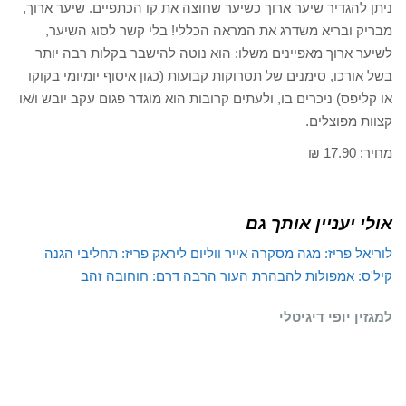
ניתן להגדיר שיער ארוך כשיער שחוצה את קו הכתפיים. שיער ארוך,
מבריק ובריא משדרג את המראה הכללי! בלי קשר לסוג השיער,
לשיער ארוך מאפיינים משלו: הוא נוטה להישבר בקלות רבה יותר
בשל אורכו, סימנים של תסרוקות קבועות (כגון איסוף יומיומי בקוקו
או קליפס) ניכרים בו, ולעתים קרובות הוא מוגדר פגום עקב יובש ו/או
קצוות מפוצלים.
מחיר: 17.90 ₪
אולי יעניין אותך גם
לוריאל פריז: מגה מסקרה אייר ווליום
ליראק פריז: תחליבי הגנה
קיל'ס: אמפולות להבהרת העור
הרבה דרם: חוחובה זהב
למגזין יופי דיגיטלי