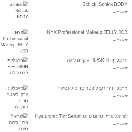
Schick: Schick BODY
קרא עוד ←
NYX Professional Makeup:JELLY JOB
קרא עוד ←
הרבלייף: HL/SKIN – קרם לילה
קרא עוד ←
מייבלין ניו יורק: ליפטר סרום קונסילר
קרא עוד ←
לוריאל פריז: סרום טינט Hyaluronic Tint Serum
קרא עוד ←