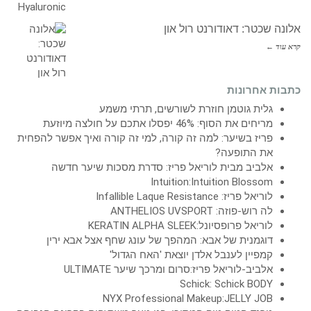
אלונה שכטר: דאודורנט רול און
קרא עוד ←
כתבות אחרונות
גלית גוטמן חוזרת לשורשים, תרתי משמע
מריחים את הסוף: 46% יפסלו אתכם על חולצה מיוזעת
פריז בשיער: למה זה קורה, למי זה קורה ואיך אפשר להפחית
את התופעה?
אלביב מבית לוריאל פריז: סדרת מסכות שיער חדשה
Intuition:Intuition Blossom
לוריאל פריז: Infallible Laque Resistance
לה רוש-פוזה: ANTHELIOS UVSPORT
לוריאל פרופסיונל:KERATIN ALPHA SLEEK
דוגמנית של אבא: המהפך של עונג שחף אצל אבא ירין
קמפיין לענבל אלדן יוצאת 'האח הגדול'
אלביב-לוריאל פריז:סרום ומרכך שיער ULTIMATE
Schick: Schick BODY
NYX Professional Makeup:JELLY JOB