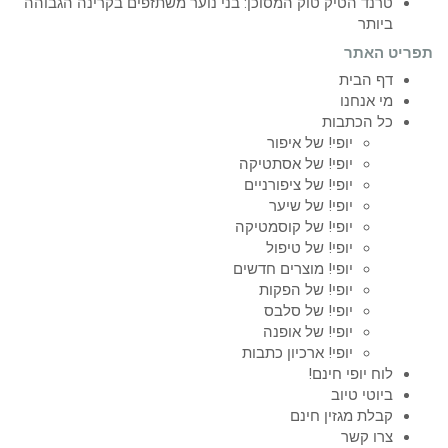
טרנד הטיק טוק המסוכן: בני נוער משתזפים בקרינה הגבוהה
ביותר
תפריט האתר
דף הבית
מי אנחנו
כל הכתבות
יופי! של איפור
יופי! של אסתטיקה
יופי! של ציפורניים
יופי! של שיער
יופי! של קוסמטיקה
יופי! של טיפול
יופי! מוצרים חדשים
יופי! של הפקות
יופי! של סלבס
יופי! של אופנה
יופי! ארכיון כתבות
לוח יופי חינם!
ביוטי טיוב
קבלת מגזין חינם
צרו קשר