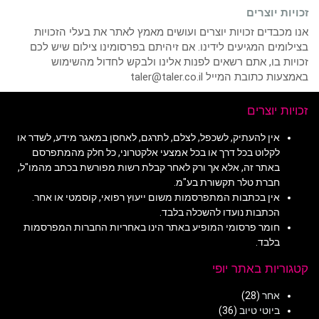
זכויות יוצרים
אנו מכבדים זכויות יוצרים ועושים מאמץ לאתר את בעלי הזכויות
בצילומים המגיעים לידינו. אם זיהיתם בפרסומינו צילום שיש לכם
זכויות בו, אתם רשאים לפנות אלינו ולבקש לחדול מהשימוש
באמצעות כתובת המייל taler@taler.co.il
זכויות יוצרים
אין להעתיק, לשכפל, לצלם, לתרגם, לאחסן במאגר מידע, לשדר או
לקלוט בכל דרך או בכל אמצעי אלקטרוני, כל חלק מהמתפרסם
באתר זה, אלא אך ורק לאחר קבלת רשות מפורשת בכתב מהמו"ל,
חברת טלר תקשורת בע"מ.
אין בכתבות המתפרסמות משום ייעוץ רפואי, קוסמטי או אחר.
הכתבות נועדו להשכלה בלבד.
חומר פרסומי המופיע באתר הינו באחריות החברות המפרסמות
בלבד.
קטגוריות באתר יופי
אחר
(28)
ביוטי טיוב
(36)