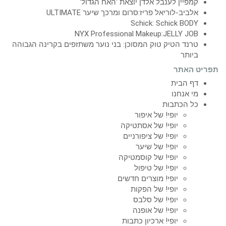
קמפיין לענבל אלדן יוצאת 'האח הגדול'
אלביב-לוריאל פריז:סרום ומרכך שיער ULTIMATE
Schick: Schick BODY
NYX Professional Makeup:JELLY JOB
טרנד הטיק טוק המסוכן: בני נוער משתזפים בקרינה הגבוהה
ביותר
תפריט האתר
דף הבית
מי אנחנו
כל הכתבות
יופי! של איפור
יופי! של אסתטיקה
יופי! של ציפורניים
יופי! של שיער
יופי! של קוסמטיקה
יופי! של טיפול
יופי! מוצרים חדשים
יופי! של הפקות
יופי! של סלבס
יופי! של אופנה
יופי! ארכיון כתבות