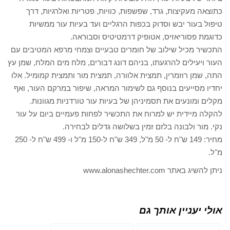
כתוצאה מעקיצות, גרד, שפשפות, כוויות, פטריות ואלרגיות, דרך
טיפול בעור יבש וסדוק בכפות הרגליים ועד בעיות עור ממשיות
כדוגמת פסוריאזיס, אטופיק דרמטיטיס וסבוראה.
התכשיר מכיל שילוב של חומרים טבעיים וצמחי מרפא המטיבים עם
העור ויעילים להרגעתו, בניהם דונג דבורים, מלח מים המלח, שמן עץ
התה, שמן רוזמרין, תמצית אלוורה, תמצית מור ותמצית קמומיל. אלו
יחדיו מסייעים בנוסף גם לשימור המראה, שיפור במרקם העור, ואף
מקלים ומונעים את תסמיניהן של בעיות עור טורדניות מגוונות.
להקלה מיידית יש למרוח את התכשיר לפחות פעמיים ביום על עור
נקי. מור ולבונה בלזם זמין בשלושה גדלים לבחירה.
מחיר: 149 ש"ח ל- 50 מ"ל, 349 ש"ח ל-150 מ"ל ו- 499 ש"ח ל- 250
מ"ל.
ניתן להשיג באתר www.alonashechter.com
אולי יעניין אותך גם