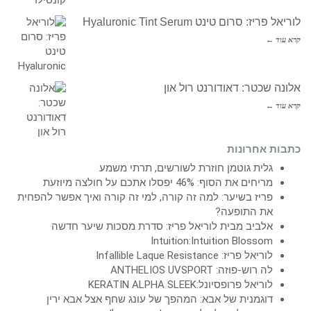
לוריאל פריז: סרום טינט Hyaluronic Tint Serum
קרא עוד ←
אלונה שכטר: דאודורנט רול און
קרא עוד ←
כתבות אחרונות
גלית גוטמן חוזרת לשורשים, תרתי משמע
מריחים את הסוף: 46% יפסלו אתכם על חולצה מיוזעת
פריז בשיער: למה זה קורה, למי זה קורה ואיך אפשר להפחית
את התופעה?
אלביב מבית לוריאל פריז: סדרת מסכות שיער חדשה
Intuition:Intuition Blossom
לוריאל פריז: Infallible Laque Resistance
לה רוש-פוזה: ANTHELIOS UVSPORT
לוריאל פרופסיונל:KERATIN ALPHA SLEEK
דוגמנית של אבא: המהפך של עונג שחף אצל אבא ירין