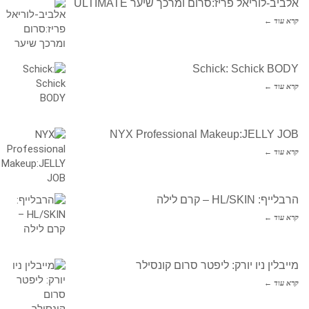
אלביב-לוריאל פריז:סרום ומרכך שיער ULTIMATE
קרא עוד ←
Schick: Schick BODY
קרא עוד ←
NYX Professional Makeup:JELLY JOB
קרא עוד ←
הרבלייף: HL/SKIN – קרם לילה
קרא עוד ←
מייבלין ניו יורק: ליפטר סרום קונסילר
קרא עוד ←