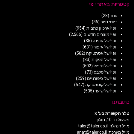
קטגוריות באתר יופי
אחר
(28)
ביוטי טיוב
(36)
יופי! ארכיון כתבות
(954)
יופי! מוצרים חדשים
(2,566)
יופי! של אופנה
(35)
יופי! של איפור
(631)
יופי! של אסתטיקה
(502)
יופי! של הפקות
(33)
יופי! של טיפול
(502)
יופי! של סלבס
(73)
יופי! של ציפורניים
(259)
יופי! של קוסמטיקה
(547)
יופי! של שיער
(535)
כתובתנו
טלר תקשורת בע"מ
משעול דר 10, חולון
מייל הנהלה: taler@taler.co.il
מייל מערכת: anat@taler.co.il