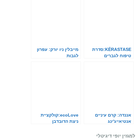
KÉRASTASE:סדרת
מייבלין ניו יורק: עפרון
טיפוח לגברים
לגבות
אננדה: קרם עיניים
ecoLove:קולקציית
אנטיאייג'ינג
ניצת הדובדבן
למגזין יופי דיגיטלי