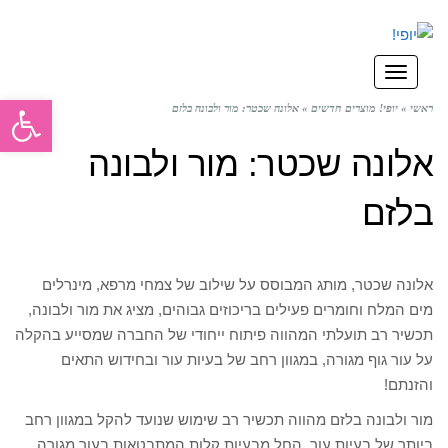
תפריט
פתח סרגל
ראשי
»
יופי! מוצרים חדשים
»
אלונה שכטר: מור ולבונה בלזם
אלונה שכטר: מור ולבונה
בלזם
אלונה שכטר, מותג המבוסס על שילוב של צמחי מרפא, מינרלים
מים המלח וחומרים פעילים בריכוזים גבוהים, מציג את מור ולבונה,
תכשיר רב תועלתי המהווה פיתוח ייחודי של החברה שמסייע בהקלה
על עור גוף מגורה, במגוון רחב של בעיות עור ובחידוש התאים
והזנתם!
מור ולבונה בלזם מהווה תכשיר רב שימוש שנועד להקל במגוון רחב
ביותר של בעיות עור, החל מבעיות קלות המתבטאות בעור מגורה