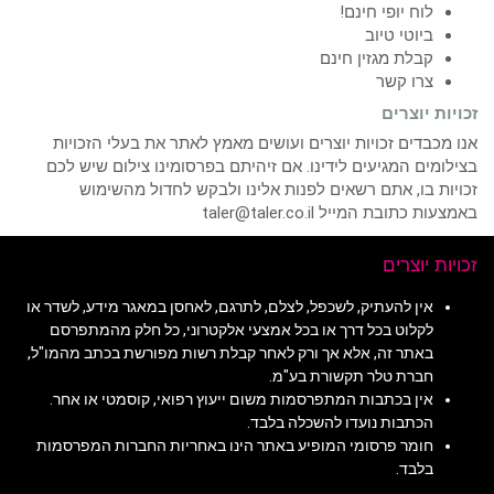
לוח יופי חינם!
ביוטי טיוב
קבלת מגזין חינם
צרו קשר
זכויות יוצרים
אנו מכבדים זכויות יוצרים ועושים מאמץ לאתר את בעלי הזכויות
בצילומים המגיעים לידינו. אם זיהיתם בפרסומינו צילום שיש לכם
זכויות בו, אתם רשאים לפנות אלינו ולבקש לחדול מהשימוש
באמצעות כתובת המייל taler@taler.co.il
זכויות יוצרים
אין להעתיק, לשכפל, לצלם, לתרגם, לאחסן במאגר מידע, לשדר או
לקלוט בכל דרך או בכל אמצעי אלקטרוני, כל חלק מהמתפרסם
באתר זה, אלא אך ורק לאחר קבלת רשות מפורשת בכתב מהמו"ל,
חברת טלר תקשורת בע"מ.
אין בכתבות המתפרסמות משום ייעוץ רפואי, קוסמטי או אחר.
הכתבות נועדו להשכלה בלבד.
חומר פרסומי המופיע באתר הינו באחריות החברות המפרסמות
בלבד.