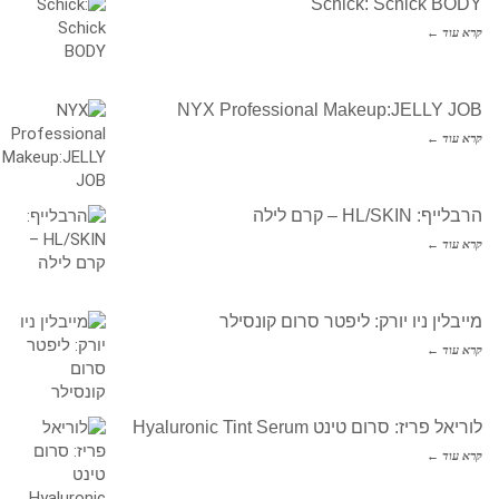
Schick: Schick BODY
קרא עוד ←
NYX Professional Makeup:JELLY JOB
קרא עוד ←
הרבלייף: HL/SKIN – קרם לילה
קרא עוד ←
מייבלין ניו יורק: ליפטר סרום קונסילר
קרא עוד ←
לוריאל פריז: סרום טינט Hyaluronic Tint Serum
קרא עוד ←