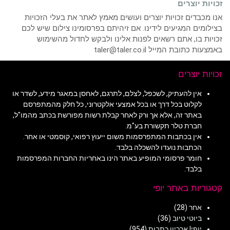
זכויות יוצרים
אנו מכבדים זכויות יוצרים ועושים מאמץ לאתר את בעלי הזכויות
בצילומים המגיעים לידינו. אם זיהיתם בפרסומינו צילום שיש לכם
זכויות בו, אתם רשאים לפנות אלינו ולבקש לחדול מהשימוש
באמצעות כתובת המייל taler@taler.co.il
זכויות יוצרים
אין להעתיק, לשכפל, לצלם, לתרגם, לאחסן במאגר מידע, לשדר או
לקלוט בכל דרך או בכל אמצעי אלקטרוני, כל חלק מהמתפרסם
באתר זה, אלא אך ורק לאחר קבלת רשות מפורשת בכתב מהמו"ל,
חברת טלר תקשורת בע"מ.
אין בכתבות המתפרסמות משום ייעוץ רפואי, קוסמטי או אחר.
הכתבות נועדו להשכלה בלבד.
חומר פרסומי המופיע באתר הינו באחריות החברות המפרסמות
בלבד.
קטגוריות באתר יופי
אחר
(28)
ביוטי טיוב
(36)
יופי! ארכיון כתבות
(954)