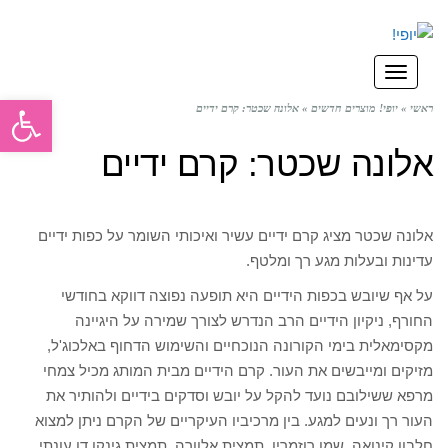
תפריט
פתח סרגל
ראשי
»
יופי! מוצרים חדשים
»
אלונה שכטר: קרם ידיים
אלונה שכטר: קרם ידיים
אלונה שכטר מציג קרם ידיים עשיר ואיכותי השומר על כפות ידיים
עדינות ובעלות מגע רך ומלטף.
על אף שיובש בכפות הידיים היא תופעה נפוצה דווקא בחודשי
החורף, ניקיון הידיים הרב הנדרש לצורך שמירה על היגיינה
מקסימאלית בימי הקורונה הנוכחיים והשימוש הדחוף באלכוג'ל,
מזיקים ומייבשים את העור. קרם הידיים מבית המותג מכיל צמחי
מרפא ששילובם נועד להקל על יובש וסדקים בידיים ולהותיר את
העור רך ונעים למגע. בין מרכיביו העיקריים של הקרם ניתן למצוא
חלבון קינואה, שמן רוזמרין, תמצית אלוורה, תמצית גינקו דו עונתי,