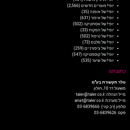
יופי! מוצרים חדשים
(2,566)
יופי! של אופנה
(35)
יופי! של איפור
(631)
יופי! של אסתטיקה
(502)
יופי! של הפקות
(33)
יופי! של טיפול
(502)
יופי! של סלבס
(73)
יופי! של ציפורניים
(259)
יופי! של קוסמטיקה
(547)
יופי! של שיער
(535)
כתובתנו
טלר תקשורת בע"מ
משעול דר 10, חולון
מייל הנהלה: taler@taler.co.il
מייל מערכת: anat@taler.co.il
טלפון (רב קווי): 03-6839666
פקס: 03-6839626