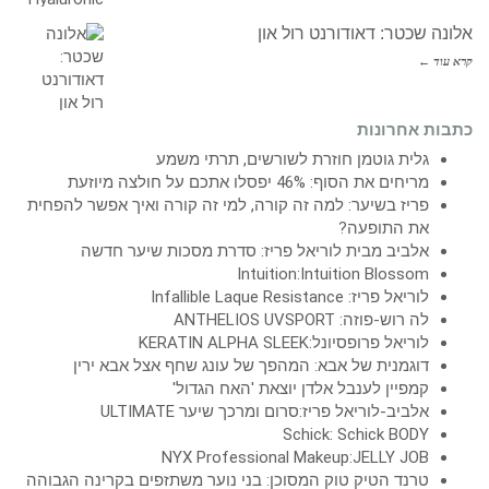
אלונה שכטר: דאודורנט רול און
קרא עוד ←
כתבות אחרונות
גלית גוטמן חוזרת לשורשים, תרתי משמע
מריחים את הסוף: 46% יפסלו אתכם על חולצה מיוזעת
פריז בשיער: למה זה קורה, למי זה קורה ואיך אפשר להפחית
את התופעה?
אלביב מבית לוריאל פריז: סדרת מסכות שיער חדשה
Intuition:Intuition Blossom
לוריאל פריז: Infallible Laque Resistance
לה רוש-פוזה: ANTHELIOS UVSPORT
לוריאל פרופסיונל:KERATIN ALPHA SLEEK
דוגמנית של אבא: המהפך של עונג שחף אצל אבא ירין
קמפיין לענבל אלדן יוצאת 'האח הגדול'
אלביב-לוריאל פריז:סרום ומרכך שיער ULTIMATE
Schick: Schick BODY
NYX Professional Makeup:JELLY JOB
טרנד הטיק טוק המסוכן: בני נוער משתזפים בקרינה הגבוהה