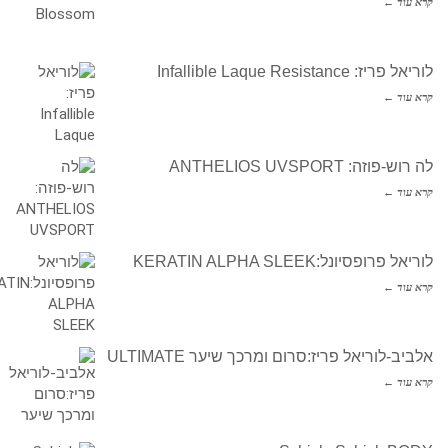
קרא עוד ←
לוריאל פריז: Infallible Laque Resistance
קרא עוד ←
לה רוש-פוזה: ANTHELIOS UVSPORT
קרא עוד ←
לוריאל פרופסיונל:KERATIN ALPHA SLEEK
קרא עוד ←
אלביב-לוריאל פריז:סרום ומרכך שיער ULTIMATE
קרא עוד ←