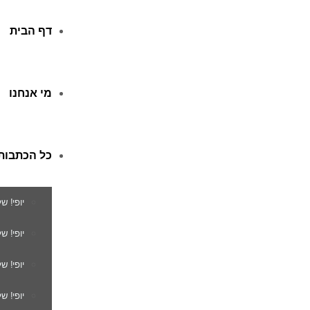
דף הבית
מי אנחנו
כל הכתבות
יופי! ש
יופי! 
יופי! ש
יופי! ש