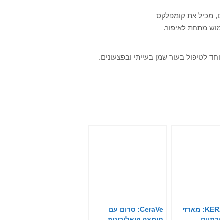
ים, מכיל את קומפלקס
KERASTASE: מארזי
CeraVe: סרום עם
רתיים
חומצה היאלורונית