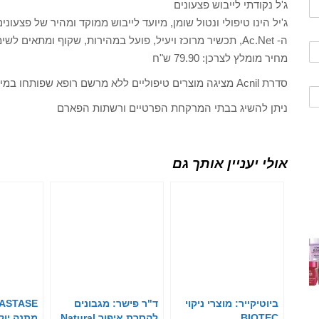
ג'ל נקודתי לייבוש פצעונים
ג'יל הינו טיפולי ונטול שומן, מיועד לייבוש ממוקד ומהיר של פצעונ
ה- Ac.Net, תכשיר מרוכז ויעיל, פועל במהירות, שקוף ומתאים לשימוש מתחת לאיפור.
מחיר מומלץ לצרכן: 79.90 ש"ח
סדרת Acnil מציגה מוצרים טיפוליים ללא מרשם רופא שפותחו במיוחד לטיפול בעור שמן בעייתי ובפצעונים.
ניתן להשיג בבתי המרקחת הפרטיים ורשתות הפארם
אולי יעניין אותך גם
ביוטיקייר: מוצרי ניקוי
ד"ר פישר: מגבונים
BIOTEC
להסרת איפור Natural
מתנה יוק