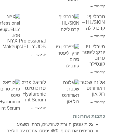
קרא עוד ←
הרבלייף:
HL/SKIN –
קרם לילה
קרא עוד ←
NYX Professional
מייבלין ניו
Makeup:JELLY JOB
יורק: ליפטר
קרא עוד ←
סרום
קונסילר
קרא עוד ←
אלונה שכטר:
לוריאל פריז:
דאודורנט
סרום טינט
רול און
Hyaluronic
Tint Serum
קרא עוד ←
קרא עוד ←
כתבות אחרונות
גלית גוטמן חוזרת לשורשים, תרתי משמע
מריחים את הסוף: 46% יפסלו אתכם על חולצה