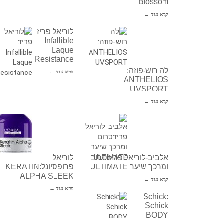
Blossom
קרא עוד ←
לוריאל פריז:
Infallible
Laque
Resistance
לה רוש-פוזה:
קרא עוד ←
ANTHELIOS
UVSPORT
קרא עוד ←
אלביב-לוריאל פריז:סרום
לוריאל
ומרכך שיער ULTIMATE
פרופסיונל:KERATIN
ALPHA SLEEK
קרא עוד ←
קרא עוד ←
Schick:
Schick
BODY