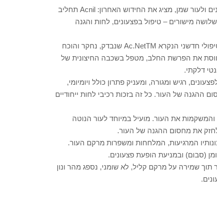
Acnil המוביל בתחום פתרונות הדרמו-קוסמטיקה לטיפולים בפצעונים ולעור שמן, מציג את החידוש האחרון: Acnil תחליב
מן בשלושה מישורים – טיפול בפצעונים, לחות והגנה
טיפול בפצעונים: Acnil תחליב לחות 3 ב-1 מכיל קומפלקס פטנט טיפולי חדשני הנקרא Ac.NetTM שנבדק, נחקר והוכח
מווסת את הפרשת החלב, מטפל בשכבה החיצונית של
טי דלקתי.
ונים, רגיש ומגורה, ומעניק פתרון כולל ויומיומי,
ום ההגנה של העור. כל זה בזכות רכיבי לחות ייחודיים
ת והמשקמות את העור. מועיל במיוחד לעור הנוטה
 ולחזק את מחסום ההגנה של העור.
 מתקדמים עם 30SPF מגינים על העור תוך שמירה על מרקם קליל, לא שומני, נספג מהר ונון
נים.