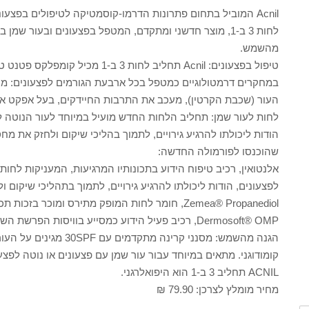
לחות 3 ב-1, מוצר חדשני ומתקדם, המטפל בפצעונים ובעור ש
מהשמש.
במחקרים דרמטולוגיים כמטפל בכל ארבעת הגורמים לפצעונים: 
העור (שכבת הקרטין), מעכב את התרבות החיידקים, בעל אפקט אנ
לחות לעור שמן: תחליב הלחות החדש מועיל במיוחד לעור הנוטה לפצע
הודות ליכולתו להרגיע גירויים, לתמוך בהליכי שיקום ולחזק את מחס
שהוכנסו לפורמולה החדשה:
אלנטואין, רכיב טיפוח הידוע בתכונותיו המרגיעות, המעניקות לחו
לפצעונים, הודות ליכולתו להרגיע גירויים, לתמוך בתהליכי שיקום
Zemea® Propanediol, חומר לחות המופק מתירס ומוכר בזכות תכונותיו המרגיעות, המלחחות ומשפרות מרקם העור.
Dermosoft® OMP, רכיב פעיל הידוע כמסייע בוויסות הפרשת השומן (סבום) ובמניעת הופעת פצעונים.
הגנה מהשמש: מסנני קרינה
קומודוגני. מתאים במיוחד עבור עור שמן עם פצעונים או נוטה לפצעו
ACNIL תחליב 3 ב-1 הוא היפואלרגני.
מחיר מומלץ לצרכן: 79.90 ₪