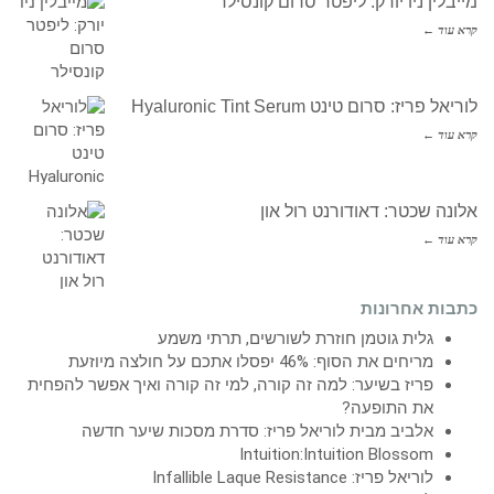
מייבלין ניו יורק: ליפטר סרום קונסילר
קרא עוד ←
לוריאל פריז: סרום טינט Hyaluronic Tint Serum
קרא עוד ←
אלונה שכטר: דאודורנט רול און
קרא עוד ←
כתבות אחרונות
גלית גוטמן חוזרת לשורשים, תרתי משמע
מריחים את הסוף: 46% יפסלו אתכם על חולצה מיוזעת
פריז בשיער: למה זה קורה, למי זה קורה ואיך אפשר להפחית
את התופעה?
אלביב מבית לוריאל פריז: סדרת מסכות שיער חדשה
Intuition:Intuition Blossom
לוריאל פריז: Infallible Laque Resistance