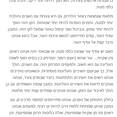
בדוגמניות או נשים צעירות, הוא הפך להיות יותר ריקני, והכול צנח
כלפי מטה.
מלאות שנמצאת באזור הלחיים, גם היא צונחת עם השנים והולכת
יותר למטה, והפנים הופכות להיות יותר שטוחות. הקו הזה הופך
להיות יותר עמוק, וכביכול נוצר קיפול באזור שמעל לקו הזה. כמובן,
עודף העור, קודם התייחסנו לנושא איכות העור, אבל כרגע אנחנו
נדבר קצת על עודף העור.
האם יש עודף עור שצונח כלפי מטה, או שבאזור הזה אנחנו רואים,
מין שקיות… עור שהוא בעצם רופף. המרחק בין בסיס האף לשפה
העליונה גם הוא חשוב, ולפעמים המרחק הזה, עם השנים, הולך
וגדל, כך שבעצם השיניים העליונות מוסתרות, וכשאנחנו מחייכים
אנחנו רואים את השיניים התחתונות. ניזכר שבאדם צעיר, אנחנו
אוהבים לראות את השיניים העליונות. כמובן שנפח השפתיים, גם כן,
הולך לאיבוד עם הזמן, ואנחנו אוהבים שפתיים קצת יותר מלאות.
בחלק התחתון של הפנים, אנחנו מתייחסים למספר מרכיבים, גם.
כמובן שהקו שמתחת ללסת חייב להיות קו רציף, לפעמים אנחנו
רואים פה מן שקיות שמופיעות, ואלה בלוטות הרוק שמופיעות, והן