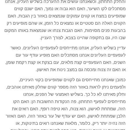
והחלק התחתון, וכשאנחנו עושים את ההערכה בשליש העליון, אנחנו
מסתכלים לקו השיער, האם הוא גבוה או נמוך, האם ישנם קווים
שמופיעים במצח או קווים עמוקים שנמצאים באזור בין הגבות, האם
הקווים האלה הם סטטיים או נמצאים כל הזמן, או שהם מופיעים רק
בהבעות פנים מסוימות, האם הגבות צנחו או שנמצאות באותו המקום
שבו היו, גם בתקופה שהיינו בצבא, לצורך העניין.
עדיין בשליש העליון, אנחנו מתייחסים לעפעפיים העליונים. כאשר
לעפעפיים העליונים אנחנו מסתכלים האם מופיע עודף עור עם
השנים, האם העפעפיים קצת מלאים, עם בצקת או קצת רקמת שומן,
או האם זה צנוח ומכסה גם במצב נינוח את האישון.
כמובן שאנחנו מתייחסים גם לקווים שמופיעים בקווי העיניים,
ולפעמים ניתן לראות באזור הזה מספר קווים שחלק מאיתנו אוהבים,
וחלק מאיתנו לא כל כך. בשליש האמצעי של הפנים, אנחנו
מתייחסים לעפעף התחתון. פה הנקודות החשובות הן: האם הקו
הזה, שמתחת לאישון, הוא צנוח, הוא טיפה רופף, האם רואים את
הלבן שמתחת לאישון, האם יש עודף של עור באזור הזה, האם האזור
הזה נהיה יותר ריק, כלומר, מלאות שאנחנו רואים בתינוקות, או