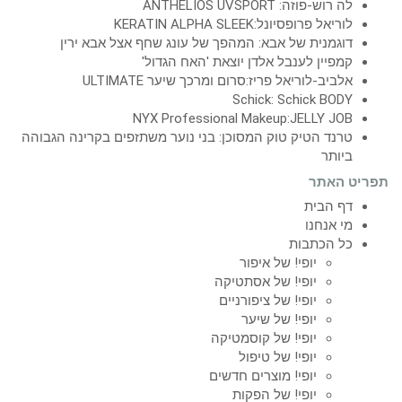
לה רוש-פוזה: ANTHELIOS UVSPORT
לוריאל פרופסיונל:KERATIN ALPHA SLEEK
דוגמנית של אבא: המהפך של עונג שחף אצל אבא ירין
קמפיין לענבל אלדן יוצאת 'האח הגדול'
אלביב-לוריאל פריז:סרום ומרכך שיער ULTIMATE
Schick: Schick BODY
NYX Professional Makeup:JELLY JOB
טרנד הטיק טוק המסוכן: בני נוער משתזפים בקרינה הגבוהה
ביותר
תפריט האתר
דף הבית
מי אנחנו
כל הכתבות
יופי! של איפור
יופי! של אסתטיקה
יופי! של ציפורניים
יופי! של שיער
יופי! של קוסמטיקה
יופי! של טיפול
יופי! מוצרים חדשים
יופי! של הפקות