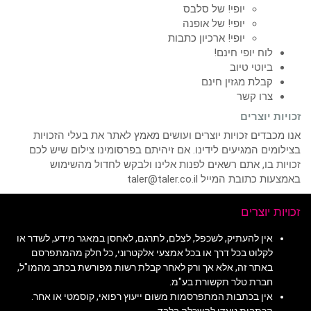
יופי! של סלבס
יופי! של אופנה
יופי! ארכיון כתבות
לוח יופי חינם!
ביוטי טיוב
קבלת מגזין חינם
צרו קשר
זכויות יוצרים
אנו מכבדים זכויות יוצרים ועושים מאמץ לאתר את בעלי הזכויות
בצילומים המגיעים לידינו. אם זיהיתם בפרסומינו צילום שיש לכם
זכויות בו, אתם רשאים לפנות אלינו ולבקש לחדול מהשימוש
באמצעות כתובת המייל taler@taler.co.il
זכויות יוצרים
אין להעתיק, לשכפל, לצלם, לתרגם, לאחסן במאגר מידע, לשדר או
לקלוט בכל דרך או בכל אמצעי אלקטרוני, כל חלק מהמתפרסם
באתר זה, אלא אך ורק לאחר קבלת רשות מפורשת בכתב מהמו"ל,
חברת טלר תקשורת בע"מ.
אין בכתבות המתפרסמות משום ייעוץ רפואי, קוסמטי או אחר.
הכתבות נועדו להשכלה בלבד.