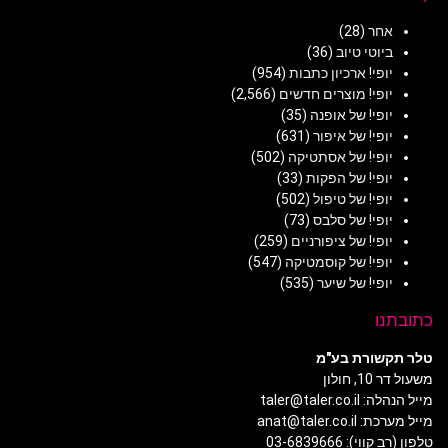
אחר
(28)
ביוטי טיוב
(36)
יופי! ארכיון כתבות
(954)
יופי! מוצרים חדשים
(2,566)
יופי! של אופנה
(35)
יופי! של איפור
(631)
יופי! של אסתטיקה
(502)
יופי! של הפקות
(33)
יופי! של טיפול
(502)
יופי! של סלבס
(73)
יופי! של ציפורניים
(259)
יופי! של קוסמטיקה
(547)
יופי! של שיער
(535)
כתובתנו
טלר תקשורת בע"מ
משעול דר 10, חולון
מייל הנהלה: taler@taler.co.il
מייל מערכת: anat@taler.co.il
טלפון (רב קווי): 03-6839666