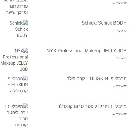
קרא עוד ←
Schick: Schick BODY
קרא עוד ←
NYX Professional Makeup:JELLY JOB
קרא עוד ←
הרבלייף: HL/SKIN – קרם לילה
קרא עוד ←
מייבלין ניו יורק: ליפטר סרום קונסילר
קרא עוד ←