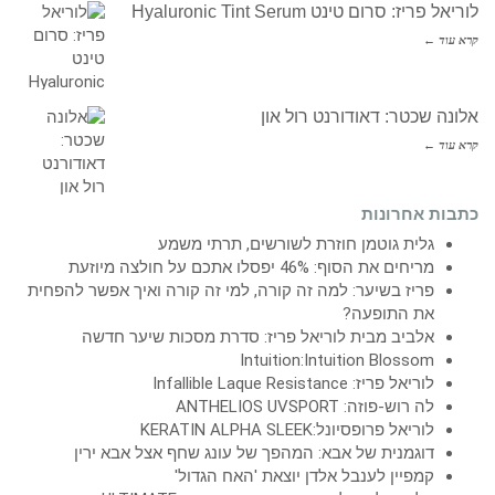
לוריאל פריז: סרום טינט Hyaluronic Tint Serum
קרא עוד ←
אלונה שכטר: דאודורנט רול און
קרא עוד ←
כתבות אחרונות
גלית גוטמן חוזרת לשורשים, תרתי משמע
מריחים את הסוף: 46% יפסלו אתכם על חולצה מיוזעת
פריז בשיער: למה זה קורה, למי זה קורה ואיך אפשר להפחית
את התופעה?
אלביב מבית לוריאל פריז: סדרת מסכות שיער חדשה
Intuition:Intuition Blossom
לוריאל פריז: Infallible Laque Resistance
לה רוש-פוזה: ANTHELIOS UVSPORT
לוריאל פרופסיונל:KERATIN ALPHA SLEEK
דוגמנית של אבא: המהפך של עונג שחף אצל אבא ירין
קמפיין לענבל אלדן יוצאת 'האח הגדול'