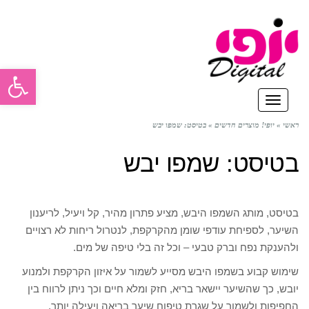
פתח סרגל
תפריט
ראשי
»
יופי! מוצרים חדשים
»
בטיסט: שמפו יבש
בטיסט: שמפו יבש
בטיסט, מותג השמפו היבש, מציע פתרון מהיר, קל ויעיל, לריענון
השיער, לספיחת עודפי שומן מהקרקפת, לנטרול ריחות לא רצויים
ולהענקת נפח וברק טבעי – וכל זה בלי טיפה של מים.
שימוש קבוע בשמפו היבש מסייע לשמור על איזון הקרקפת ולמנוע
יובש, כך שהשיער יישאר בריא, חזק ומלא חיים וכך ניתן לרווח בין
החפיפות ולשמור על שגרת טיפוח שיער בריאה ויעילה יותר.