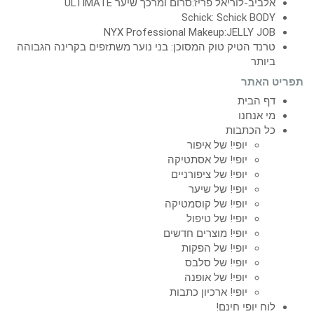
אלביב-לוריאל פריז:סרום ומרכך שיער ULTIMATE
Schick: Schick BODY
NYX Professional Makeup:JELLY JOB
טרנד הטיק טוק המסוכן: בני נוער משתזפים בקרינה הגבוהה
ביותר
תפריט האתר
דף הבית
מי אנחנו
כל הכתבות
יופי! של איפור
יופי! של אסתטיקה
יופי! של ציפורניים
יופי! של שיער
יופי! של קוסמטיקה
יופי! של טיפול
יופי! מוצרים חדשים
יופי! של הפקות
יופי! של סלבס
יופי! של אופנה
יופי! ארכיון כתבות
לוח יופי חינם!