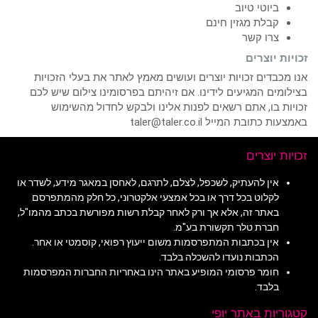
ביוטי טיוב
קבלת מגזין חינם
צרו קשר
זכויות יוצרים
אנו מכבדים זכויות יוצרים ועושים מאמץ לאתר את בעלי הזכויות
בצילומים המגיעים לידינו. אם זיהיתם בפרסומינו צילום שיש לכם
זכויות בו, אתם רשאים לפנות אלינו ולבקש לחדול מהשימוש
באמצעות כתובת המייל taler@taler.co.il
זכויות יוצרים
אין להעתיק, לשכפל, לצלם, לתרגם, לאחסן במאגר מידע, לשדר או
לקלוט בכל דרך או בכל אמצעי אלקטרוני, כל חלק מהמתפרסם
באתר זה, אלא אך ורק לאחר קבלת רשות מפורשת בכתב מהמו"ל,
חברת טלר תקשורת בע"מ.
אין בכתבות המתפרסמות משום ייעוץ רפואי, קוסמטי או אחר.
הכתבות נועדו להשכלה בלבד.
חומר פרסומי המופיע באתר הינו באחריות החברות המפרסמות
בלבד.
קטגוריות באתר יופי