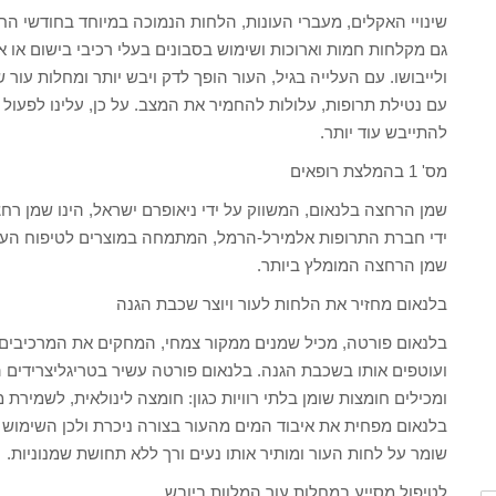
שינויי האקלים, מעברי העונות, הלחות הנמוכה במיוחד בחודשי החורף
גם מקלחות חמות וארוכות ושימוש בסבונים בעלי רכיבי בישום או 
ולייבושו. עם העלייה בגיל, העור הופך לדק ויבש יותר ומחלות עור ש
עם נטילת תרופות, עלולות להחמיר את המצב. על כן, עלינו לפעול
להתייבש עוד יותר.
מס' 1 בהמלצת רופאים
שמן הרחצה בלנאום, המשווק על ידי ניאופרם ישראל, הינו שמן רחצ
ידי חברת התרופות אלמירל-הרמל, המתמחה במוצרים לטיפוח העור.
שמן הרחצה המומלץ ביותר.
בלנאום מחזיר את הלחות לעור ויוצר שכבת הגנה
בלנאום פורטה, מכיל שמנים ממקור צמחי, המחקים את המרכיבים 
ועוטפים אותו בשכבת הגנה. בלנאום פורטה עשיר בטריגליצרידים ה
ומכילים חומצות שומן בלתי רוויות כגון: חומצה לינולאית, לשמירת 
בלנאום מפחית את איבוד המים מהעור בצורה ניכרת ולכן השימוש בב
שומר על לחות העור ומותיר אותו נעים ורך ללא תחושת שמנוניות.
לטיפול מסייע במחלות עור המלוות ביובש