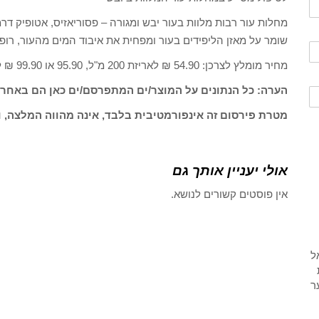
מחלות עור רבות מלוות בעור יבש ומגורה – פסוריאזיס, אטופיק ד
שומר על מאזן הליפידים בעור ומפחית את איבוד המים מהעור, רופא
מחיר מומלץ לצרכן: 54.90 ₪ לאריזת 200 מ"ל, 95.90 או 99.90 ₪ לאריזת 500 מ"ל.
הערה: כל הנתונים על המוצר/ים המתפרסם/ים כאן הם באחרי
מטרת פירסום זה אינפורמטיבית בלבד, אינה מהווה המלצה, ו
אולי יעניין אותך גם
אין פוסטים קשורים לנושא.