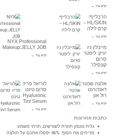
קרא עוד ←
הרבלייף:
HL/SKIN –
קרם לילה
קרא עוד ←
NYX Professional
מייבלין ניו
Makeup:JELLY JOB
יורק: ליפטר
קרא עוד ←
סרום
קונסילר
קרא עוד ←
אלונה שכטר:
לוריאל פריז:
דאודורנט
סרום טינט
רול און
Hyaluronic
Tint Serum
קרא עוד ←
קרא עוד ←
כתבות אחרונות
גלית גוטמן חוזרת לשורשים, תרתי משמע
מריחים את הסוף: 46% יפסלו אתכם על חולצה