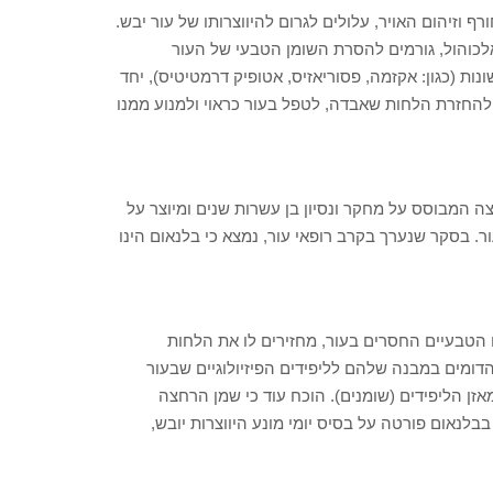
 וזיהום האויר, עלולים לגרום להיווצרותו של עור יבש.
אלכוהול, גורמים להסרת השומן הטבעי של העור
ונות (כגון: אקזמה, פסוריאזיס, אטופיק דרמטיטיס), יחד
 להחזרת הלחות שאבדה, לטפל בעור כראוי ולמנוע ממנו
ה המבוסס על מחקר ונסיון בן עשרות שנים ומיוצר על
 בסקר שנערך בקרב רופאי עור, נמצא כי בלנאום הינו
הטבעיים החסרים בעור, מחזירים לו את הלחות
דומים במבנה שלהם לליפידים הפיזיולוגיים שבעור
מאזן הליפידים (שומנים). הוכח עוד כי שמן הרחצה
לנאום פורטה על בסיס יומי מונע היווצרות יובש,