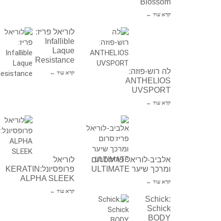
Blossom
קרא עוד ←
לוריאל פריז:
Infallible
Laque
Resistance
לה רוש-פוזה:
קרא עוד ←
ANTHELIOS
UVSPORT
קרא עוד ←
אלביב-לוריאל פריז:סרום
לוריאל
ומרכך שיער ULTIMATE
פרופסיונל:KERATIN
ALPHA SLEEK
קרא עוד ←
קרא עוד ←
Schick:
Schick
BODY