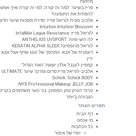
מיוזעת
פריז בשיער: למה זה קורה, למי זה קורה ואיך אפש
להפחית את התופעה?
אלביב מבית לוריאל פריז: סדרת מסכות שיער חדש
Intuition:Intuition Blossom
לוריאל פריז: Infallible Laque Resistance
לה רוש-פוזה: ANTHELIOS UVSPORT
לוריאל פרופסיונל:KERATIN ALPHA SLEEK
דוגמנית של אבא: המהפך של עונג שחף אצל אבא
ירין
קמפיין לענבל אלדן יוצאת 'האח הגדול'
אלביב-לוריאל פריז:סרום ומרכך שיער ULTIMATE
Schick: Schick BODY
NYX Professional Makeup:JELLY JOB
טרנד הטיק טוק המסוכן: בני נוער משתזפים בקרינ
הגבוהה ביותר
תפריט האתר
דף הבית
מי אנחנו
כל הכתבות
יופי! של איפור