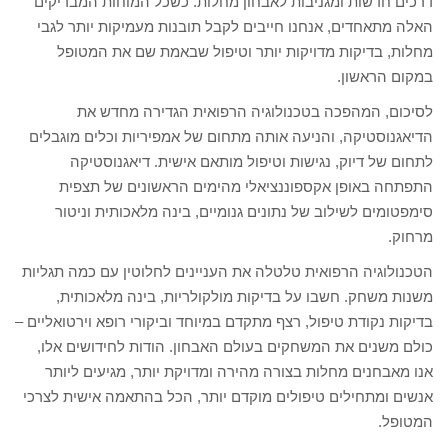
דרכים חדשות ומגניבות לאבחון מחלות. כשכל המוחות המבריקים
האלה מתאחדים, אנחנו חייבים לקבל תובנות מעמיקות יותר לגבי
מחלות, בדיקות מדויקות יותר וטיפול שבאמת שם את המטופל
במקום הראשון.
לסיכום, המהפכה בטכנולוגיה הרפואית הגדירה מחדש את
הדיאגנוסטיקה, והניעה אותה מתחום של אמפיריות וכלים מוגבלים
לתחום של דיוק, נגישות וטיפול מותאם אישית. דיאגנוסטיקה
התפתחה באופן אקספוננציאלי מהימים הראשונים של תצפית
סימפטומים לשילוב של נתונים גנומיים, בינה מלאכותית וניטור
מרחוק.
הטכנולוגיה הרפואית טלטלה את העניינים לחלוטין עם כמה תגליות
משנות משחק. חשבו על בדיקות מולקולריות, בינה מלאכותית,
בדיקות נקודת טיפול, רצף מתקדם במיוחד וביקורי רופא וירטואליים –
כולם משנים את המשחקים בעולם האבחון. הודות לחידושים אלו,
אנו מאבחנים מחלות בצורה מהירה ומדויקת יותר, מגיעים ליותר
אנשים ומתחילים טיפולים מוקדם יותר, הכל בהתאמה אישית לצרכי
המטופל.