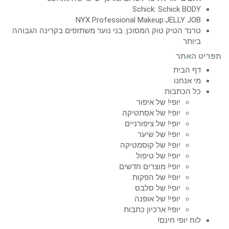
Schick: Schick BODY
NYX Professional Makeup:JELLY JOB
טרנד הטיק טוק המסוכן: בני נוער משתזפים בקרינה הגבוהה
ביותר
תפריט האתר
דף הבית
מי אנחנו
כל הכתבות
יופי! של איפור
יופי! של אסתטיקה
יופי! של ציפורניים
יופי! של שיער
יופי! של קוסמטיקה
יופי! של טיפול
יופי! מוצרים חדשים
יופי! של הפקות
יופי! של סלבס
יופי! של אופנה
יופי! ארכיון כתבות
לוח יופי חינם!