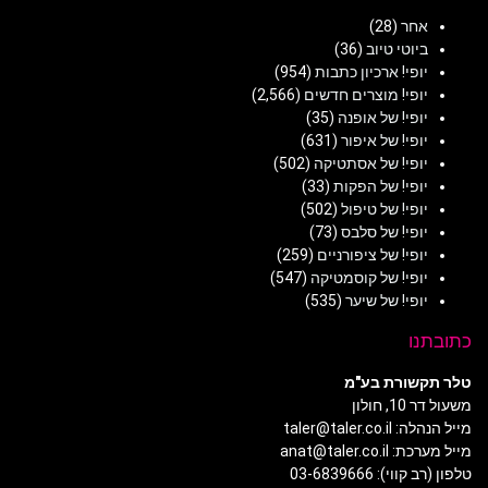
אחר
(28)
ביוטי טיוב
(36)
יופי! ארכיון כתבות
(954)
יופי! מוצרים חדשים
(2,566)
יופי! של אופנה
(35)
יופי! של איפור
(631)
יופי! של אסתטיקה
(502)
יופי! של הפקות
(33)
יופי! של טיפול
(502)
יופי! של סלבס
(73)
יופי! של ציפורניים
(259)
יופי! של קוסמטיקה
(547)
יופי! של שיער
(535)
כתובתנו
טלר תקשורת בע"מ
משעול דר 10, חולון
מייל הנהלה: taler@taler.co.il
מייל מערכת: anat@taler.co.il
טלפון (רב קווי): 03-6839666