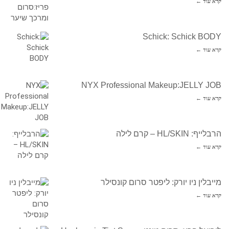
קרא עוד ←
Schick: Schick BODY
קרא עוד ←
NYX Professional Makeup:JELLY JOB
קרא עוד ←
הרבלייף: HL/SKIN – קרם לילה
קרא עוד ←
מייבלין ניו יורק: ליפטר סרום קונסילר
קרא עוד ←