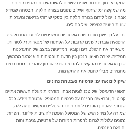
התקני אבחון ותוכנות שונים עשויים להשתמש בפורמטים קנייניים,
מה שמקשה על שיתוף ושילוב נתונים בצורה חלקה. הבטחה שמידע
אבחוני יכול לזרום בצורה חלקה בין ספקי שירותי בריאות ומערכות
שונות חיונית לטיפול יעיל בחולים.
יתר על כן, ישנן מורכבויות רגולטוריות ומשפטיות לניווט. הטכנולוגיה
הרפואית גוברת לעתים קרובות על הפיתוח של מסגרות רגולטוריות,
ומשאירה את הרגולטורים וקובעי המדיניות במצב של התעדכנות
תמידית. יצירת האיזון הנכון בין חדשנות ובטיחות היא אתגר מתמשך,
שכן הרגולטורים מבקשים להבטיח שכלי אבחון עומדים בסטנדרטים
מחמירים מבלי לחנוק את ההתקדמות.
שיקולים אתיים: פרטיות ואבטחת נתונים
האופי הדיגיטלי של טכנולוגיות אבחון מודרניות מעלה חששות אתיים
קריטיים, ובראשם ההגנה על פרטיות המטופל ואבטחת מידע. ככל
שנתוני האבחון הופכים ליותר ויותר דיגיטליים ומקושרים זה לזה,
שמירה על מידע רגיש של המטופל הופכת לחשיבות עליונה. הפרות
נתונים עלולות לגרום להפרות חמורות של פרטיות, גניבת זהות
והונאה פיננסית.