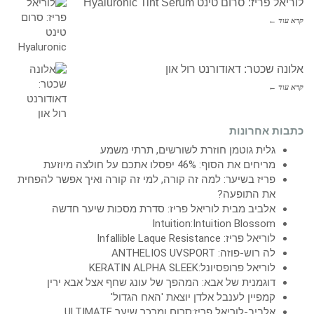
לוריאל פריז: סרום טינט Hyaluronic Tint Serum
קרא עוד ←
אלונה שכטר: דאודורנט רול און
קרא עוד ←
כתבות אחרונות
גלית גוטמן חוזרת לשורשים, תרתי משמע
מריחים את הסוף: 46% יפסלו אתכם על חולצה מיוזעת
פריז בשיער: למה זה קורה, למי זה קורה ואיך אפשר להפחית
את התופעה?
אלביב מבית לוריאל פריז: סדרת מסכות שיער חדשה
Intuition:Intuition Blossom
לוריאל פריז: Infallible Laque Resistance
לה רוש-פוזה: ANTHELIOS UVSPORT
לוריאל פרופסיונל:KERATIN ALPHA SLEEK
דוגמנית של אבא: המהפך של עונג שחף אצל אבא ירין
קמפיין לענבל אלדן יוצאת 'האח הגדול'
אלביב-לוריאל פריז:סרום ומרכך שיער ULTIMATE