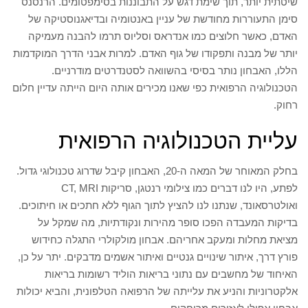
שיטתית יותר, תוך שימת דגש על התבוננות בסימפטומים. הרנסנס
סימן התעוררות מחודשת של עניין באנטומיה ובדיאגנוסטיקה של
האדם, כאשר חלוצים כמו אנדראס וסליוס תרמו להבנה מעמיקה
יותר של מבנה ותפקודו של גוף האדם. למרות אבני הדרך המוקדמות
הללו, האבחון נותר בסיסי בהשוואה לסטנדרטים מודרניים.
הטכנולוגיה הרפואית כפי שאנו מכירים אותה היום הייתה עדיין חלום
רחוק.
עליית הטכנולוגיה הרפואית
בחלק המאוחר של המאה ה-20, האבחון קיבל שדרוג טכנולוגי גדול.
לפתע, היו לנו דברים כמו צילומי רנטגן, סריקות CT, MRI
ואולטרסאונד, שנתנו לנו להציץ לתוך הגוף ללא חתכים או חיתוכים.
בדיקות המעבדה הפכו סופר מהירות ונקודתיות, מה שמקל על
מציאת מחלות ומעקב אחריהם. אבחון מולקולרי התגלה כחידוש
פורץ דרך, איתור שינויים גנטיים ואיתור אשמים מדבקים. יתר על כן,
האיחוד של מחשבים עם נתוני בריאות הוליד רשומות בריאות
אלקטרוניות והניע את עלייתה של הרפואה הטלפונית, והביא יכולות