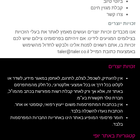
ביוטי טיוב
קבלת מגזין חינם
צרו קשר
זכויות יוצרים
אנו מכבדים זכויות יוצרים ועושים מאמץ לאתר את בעלי הזכויות
בצילומים המגיעים לידינו. אם זיהיתם בפרסומינו צילום שיש לכם
זכויות בו, אתם רשאים לפנות אלינו ולבקש לחדול מהשימוש
באמצעות כתובת המייל taler@taler.co.il
זכויות יוצרים
אין להעתיק, לשכפל, לצלם, לתרגם, לאחסן במאגר מידע, לשדר או
לקלוט בכל דרך או בכל אמצעי אלקטרוני, כל חלק מהמתפרסם
באתר זה, אלא אך ורק לאחר קבלת רשות מפורשת בכתב מהמו"ל,
חברת טלר תקשורת בע"מ.
אין בכתבות המתפרסמות משום ייעוץ רפואי, קוסמטי או אחר.
הכתבות נועדו להשכלה בלבד.
חומר פרסומי המופיע באתר הינו באחריות החברות המפרסמות
בלבד.
קטגוריות באתר יופי