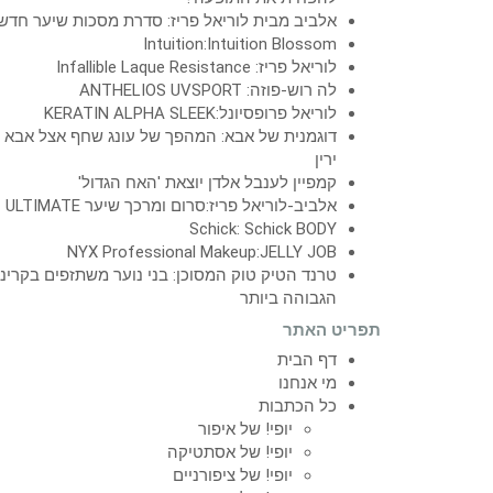
אלביב מבית לוריאל פריז: סדרת מסכות שיער חדש
Intuition:Intuition Blossom
לוריאל פריז: Infallible Laque Resistance
לה רוש-פוזה: ANTHELIOS UVSPORT
לוריאל פרופסיונל:KERATIN ALPHA SLEEK
דוגמנית של אבא: המהפך של עונג שחף אצל אבא
ירין
קמפיין לענבל אלדן יוצאת 'האח הגדול'
אלביב-לוריאל פריז:סרום ומרכך שיער ULTIMATE
Schick: Schick BODY
NYX Professional Makeup:JELLY JOB
טרנד הטיק טוק המסוכן: בני נוער משתזפים בקרינ
הגבוהה ביותר
תפריט האתר
דף הבית
מי אנחנו
כל הכתבות
יופי! של איפור
יופי! של אסתטיקה
יופי! של ציפורניים