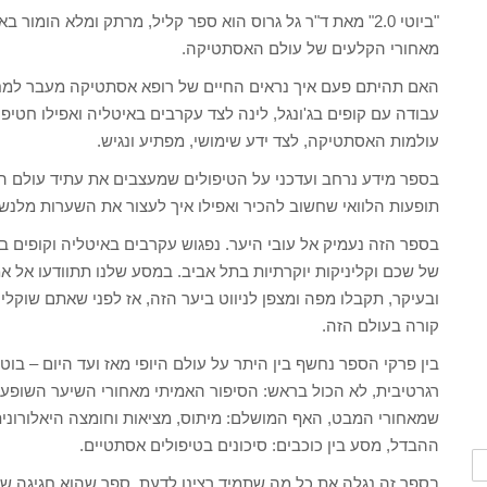
"ביוטי 2.0" מאת ד"ר גל גרוס הוא ספר קליל, מרתק ומלא הו
מאחורי הקלעים של עולם האסתטיקה.
האם תהיתם פעם איך נראים החיים של רופא אסתטיקה מעבר למחט
עבודה עם קופים בג'ונגל, לינה לצד עקרבים באיטליה ואפילו חטי
עולמות האסתטיקה, לצד ידע שימושי, מפתיע ונגיש.
בספר מידע נרחב ועדכני על הטיפולים שמעצבים את עתיד עולם היו
תופעות הלוואי שחשוב להכיר ואפילו איך לעצור את השערות מלנש
בספר הזה נעמיק אל עובי היער. נפגוש עקרבים באיטליה וקופים בג
של שכם וקליניקות יוקרתיות בתל אביב. במסע שלנו תתוודעו אל א
ובעיקר, תקבלו מפה ומצפן לניווט ביער הזה, אז לפני שאתם שוק
קורה בעולם הזה.
רגרטיבית, לא הכול בראש: הסיפור האמיתי מאחורי השיער השופע, 
שמאחורי המבט, האף המושלם: מיתוס, מציאות וחומצה היאלורונית,
ההבדל, מסע בין כוכבים: סיכונים בטיפולים אסתטיים.
בספר זה נגלה את כל מה שתמיד רצינו לדעת. ספר שהוא חגיגה של י