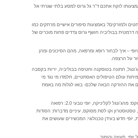
מור באמצעותו לוקח אתכם ד"ר גל גרוס למסע בלתי שגרתי אל
ים ולמזרקים? באמצעות סיפורים אישיים מרתקים כמו
פה דרמטית בבוליביה חושף גרוס צדדים פחות מוכרים של
פי – איך לבחור רופא ומרפאה, מהם הסיכונים ומהן
ור על הרצפה.
'ונגל, חתונה בטוסקנה וחטיפה בבוליביה, יריות בקסבה
מיתות עולם הטיפולים האסתטיים, תלמדו מי נגד מי
לים את ההזרקה הבאה שלכם- בואו לגלות מה באמת
בין פרקי הספר נחשף בין היתר על עולם היופי מאז ועד היום – בוטוקס: מהג'ונגל לקליניקה, יופי טבעי 2.0: רפואה
טסטוסטרון וקו לסת מסוקס, עיניים מדברות: הסודות
 יופי חדש בעידן טכנולוגי: המכשירים שעושים את
ופי, תעוזה והומור.