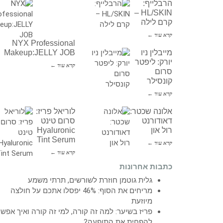
הרבלייף:
HL/SKIN –
קרם לילה
קרא עוד ←
NYX Professional
מייבלין ניו
Makeup:JELLY JOB
יורק: ליפטר
קרא עוד ←
סרום
קונסילר
קרא עוד ←
אלונה שכטר:
לוריאל פריז:
דאודורנט
סרום טינט
רול און
Hyaluronic
Tint Serum
קרא עוד ←
קרא עוד ←
כתבות אחרונות
גלית גוטמן חוזרת לשורשים, תרתי משמע
מריחים את הסוף: 46% יפסלו אתכם על חולצה
מיוזעת
פריז בשיער: למה זה קורה, למי זה קורה ואיך אפש
להפחית את התופעה?