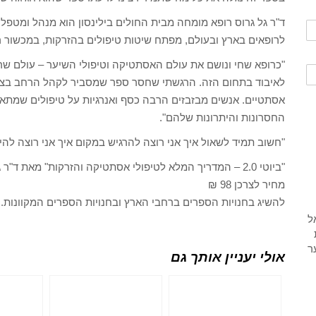
ד"ר גל גרוס רופא מומחה מבית החולים בילינסון הוא מנהל ומטפל
לרופאים בארץ ובעולם, מפתח שיטות טיפולים בהזרקות, במכשור רפואי ומדריך רופאי
"כרופא שחי ונושם את עולם האסתטיקה וטיפולי השיער – עולם ש
לאיבוד בתחום הזה. הרגשתי שחסר ספר שמסביר לקהל הרחב בצור
אסתטיים. אנשים מבזבזים הרבה כסף ואנרגיות על טיפולים שמתאי
החסרונות והיתרונות שלהם".
"חשוב תמיד לשאול איך אני רוצה להרגיש במקום איך אני רוצה להיר
"ביוטי 2.0 – המדריך המלא לטיפולי אסתטיקה והזרקות" מאת ד"ר גל גרוס. הוצאת הספרים איפאבליש, 162 עמודים.
מחיר לצרכן 98 ₪
להשיג בחנויות הספרים ברחבי הארץ ובחנויות הספרים המקוונות.
אולי יעניין אותך גם