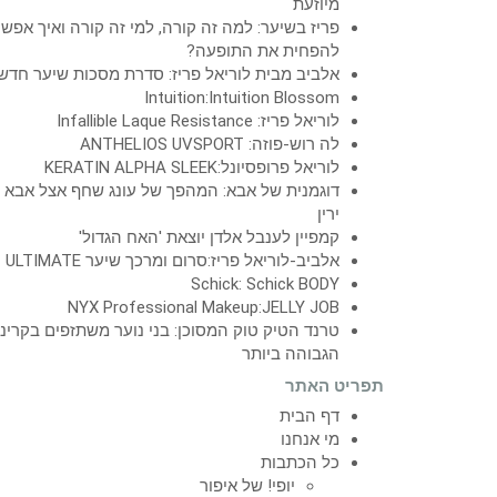
מיוזעת
פריז בשיער: למה זה קורה, למי זה קורה ואיך אפש
להפחית את התופעה?
אלביב מבית לוריאל פריז: סדרת מסכות שיער חדש
Intuition:Intuition Blossom
לוריאל פריז: Infallible Laque Resistance
לה רוש-פוזה: ANTHELIOS UVSPORT
לוריאל פרופסיונל:KERATIN ALPHA SLEEK
דוגמנית של אבא: המהפך של עונג שחף אצל אבא
ירין
קמפיין לענבל אלדן יוצאת 'האח הגדול'
אלביב-לוריאל פריז:סרום ומרכך שיער ULTIMATE
Schick: Schick BODY
NYX Professional Makeup:JELLY JOB
טרנד הטיק טוק המסוכן: בני נוער משתזפים בקרינ
הגבוהה ביותר
תפריט האתר
דף הבית
מי אנחנו
כל הכתבות
יופי! של איפור