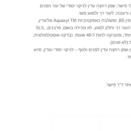
 פישר; שמן רחצה עדין לניקוי יסודי של עור הפנים
ורעננה, לעור רך ולמגע משי.
הפורמולה הייחודית מועשרת בשמן כותנה, תמצית אלוורה, פרו ויטמין B5, ומשלבת באפקטיביות Aquaxyl TM וגליצרין,
להענקת לחות מיידית ולאורך זמן. היא איננה שמנונית ומותירה את העור רך וחלק למגע, לא מכילה בושם, פרבנים, SLS,
SLES, עברה בהצלחה מבדק ULTRA SENSITIVE לעור רגיש במיוחד, ומעניקה לחות ל-48 שעות. נבדקה אופטלמולוגית,
 (לא פגים).
שמן רחצה עדין לפנים ולגוף – לניקוי יסודי ועדין, סיוע
ד.
תר ד"ר פישר.