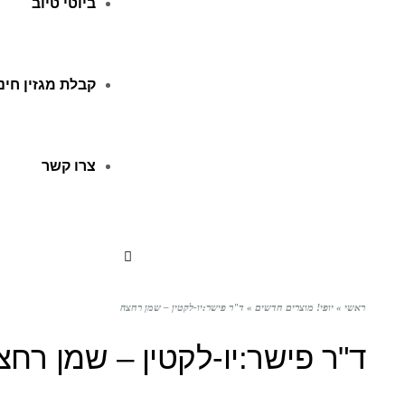
ביוטי טיוב
קבלת מגזין חינ
צרו קשר
ראשי
»
יופי! מוצרים חדשים
»
ד"ר פישר:יו-לקטין – שמן רחצה
ד"ר פישר:יו-לקטין – שמן רחצ