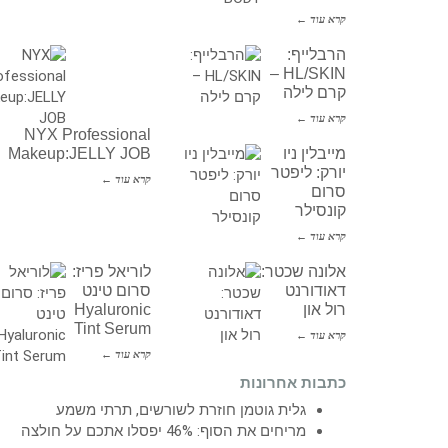
קרא עוד ←
הרבלייף:
HL/SKIN –
קרם לילה
קרא עוד ←
NYX Professional
מייבלין ניו
Makeup:JELLY JOB
יורק: ליפטר
קרא עוד ←
סרום
קונסילר
קרא עוד ←
אלונה שכטר:
לוריאל פריז:
דאודורנט
סרום טינט
רול און
Hyaluronic
Tint Serum
קרא עוד ←
קרא עוד ←
כתבות אחרונות
גלית גוטמן חוזרת לשורשים, תרתי משמע
מריחים את הסוף: 46% יפסלו אתכם על חולצה