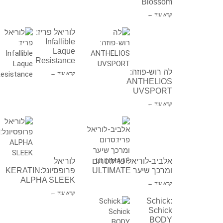
Blossom
קרא עוד ←
לוריאל פריז:
Infallible
Laque
Resistance
לה רוש-פוזה:
קרא עוד ←
ANTHELIOS
UVSPORT
קרא עוד ←
אלביב-לוריאל פריז:סרום
לוריאל
ומרכך שיער ULTIMATE
פרופסיונל:KERATIN
ALPHA SLEEK
קרא עוד ←
קרא עוד ←
Schick:
Schick
BODY