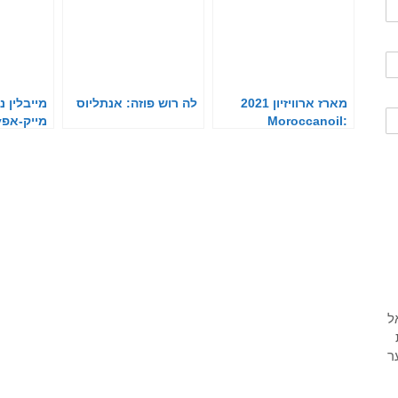
מארז ארוויזיון 2021
לה רוש פוזה: אנתליוס
מייבלין ני
:Moroccanoil
מ
30H