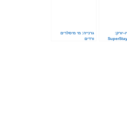
ו-יורק:
גרנייה: מי מיסלרים
ייק-אפSuperStay
ורדים