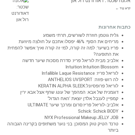
אלונה שכטר: דאודורנט רול און
קרא עוד ←
כתבות אחרונות
גלית גוטמן חוזרת לשורשים, תרתי משמע
מריחים את הסוף: 46% יפסלו אתכם על חולצה מיוזעת
פריז בשיער: למה זה קורה, למי זה קורה ואיך אפשר להפחית
את התופעה?
אלביב מבית לוריאל פריז: סדרת מסכות שיער חדשה
Intuition:Intuition Blossom
לוריאל פריז: Infallible Laque Resistance
לה רוש-פוזה: ANTHELIOS UVSPORT
לוריאל פרופסיונל:KERATIN ALPHA SLEEK
דוגמנית של אבא: המהפך של עונג שחף אצל אבא ירין
קמפיין לענבל אלדן יוצאת 'האח הגדול'
אלביב-לוריאל פריז:סרום ומרכך שיער ULTIMATE
Schick: Schick BODY
NYX Professional Makeup:JELLY JOB
טרנד הטיק טוק המסוכן: בני נוער משתזפים בקרינה הגבוהה
ביותר