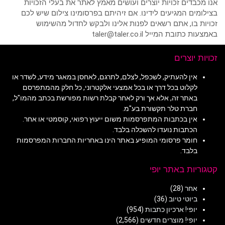
אנו מכבדים זכויות יוצרים ועושים מאמץ לאתר את בעלי הזכויות
בצילומים המגיעים לידינו. אם זיהיתם בפרסומינו צילום שיש לכם
זכויות בו, אתם רשאים לפנות אלינו ולבקש לחדול מהשימוש
באמצעות כתובת המייל taler@taler.co.il
זכויות יוצרים
אין להעתיק, לשכפל, לצלם, לתרגם, לאחסן במאגר מידע, לשדר או
לקלוט בכל דרך או בכל אמצעי אלקטרוני, כל חלק מהמתפרסם
באתר זה, אלא אך ורק לאחר קבלת רשות מפורשת בכתב מהמו"ל,
חברת טלר תקשורת בע"מ.
אין בכתבות המתפרסמות משום ייעוץ רפואי, קוסמטי או אחר.
הכתבות נועדו להשכלה בלבד.
חומר פרסומי המופיע באתר הינו באחריות החברות המפרסמות
בלבד.
קטגוריות באתר יופי
אחר
(28)
ביוטי טיוב
(36)
יופי! ארכיון כתבות
(954)
יופי! מוצרים חדשים
(2,566)