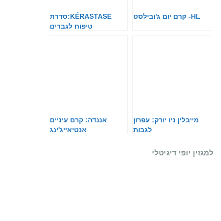
HL- קרם יום ג'ובילסט
KÉRASTASE:סדרת
טיפוח לגברים
מייבלין ניו יורק: עפרון
אננדה: קרם עיניים
לגבות
אנטיאייג'ינג
למגזין יופי דיגיטלי