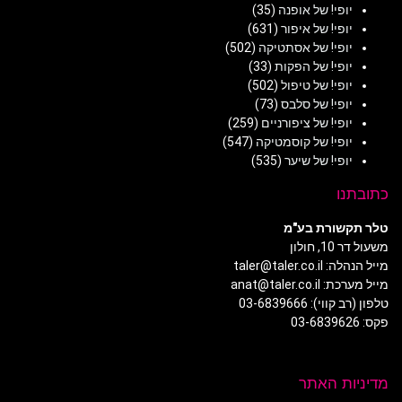
יופי! של אופנה
(35)
יופי! של איפור
(631)
יופי! של אסתטיקה
(502)
יופי! של הפקות
(33)
יופי! של טיפול
(502)
יופי! של סלבס
(73)
יופי! של ציפורניים
(259)
יופי! של קוסמטיקה
(547)
יופי! של שיער
(535)
כתובתנו
טלר תקשורת בע"מ
משעול דר 10, חולון
מייל הנהלה: taler@taler.co.il
מייל מערכת: anat@taler.co.il
טלפון (רב קווי): 03-6839666
פקס: 03-6839626
מדיניות האתר