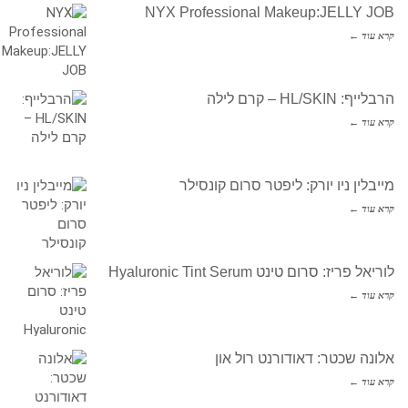
NYX Professional Makeup:JELLY JOB
קרא עוד ←
הרבלייף: HL/SKIN – קרם לילה
קרא עוד ←
מייבלין ניו יורק: ליפטר סרום קונסילר
קרא עוד ←
לוריאל פריז: סרום טינט Hyaluronic Tint Serum
קרא עוד ←
אלונה שכטר: דאודורנט רול און
קרא עוד ←