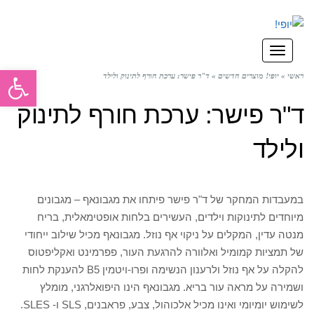
תפריט
פתח סרגל
ראשי
»
יופי! מוצרים חדשים
»
ד"ר פישר: ערכת חורף לתינוק ולילד
ד"ר פישר: ערכת חורף לתינוק
ולילד
במעבדות המחקר של ד"ר פישר פיתחו את מגבונאף – מגבונים
מיוחדים לתינוקות וילדים, העשירים בלחות אופטימאלית, בריח
מנטה עדין, המקלים על ניקוי אף נוזל. מגבונאף מכיל שילוב ייחודי
של תמציות קמומיל ואלוורה להרגעת העור, פפרמינט ואקליפטוס
להקלה על אף נוזל ולרענון הנשימה ופרו-ויטמין B5 להענקת לחות
ושמירה על מראה עור בריא. מגבונאף הינו היפואלרגני, מומלץ
לשימוש יומיומי ואינו מכיל אלכוהול, צבע, פראבנים, SLS ו- SLES.