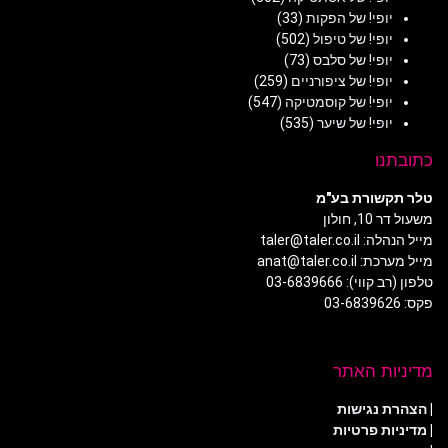
יופי! של הפקות
(33)
יופי! של טיפול
(502)
יופי! של סלבס
(73)
יופי! של ציפורניים
(259)
יופי! של קוסמטיקה
(547)
יופי! של שיער
(535)
כתובתנו
טלר תקשורת בע"מ
משעול דר 10, חולון
מייל הנהלה: taler@taler.co.il
מייל מערכת: anat@taler.co.il
טלפון (רב קווי): 03-6839666
פקס: 03-6839626
מדיניות האתר
|
הצהרת נגישות
|
מדיניות פרטיות