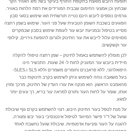
תופעת היובש מואצת בתקופת החורף בעיקר בשל מזג האוויר הקר
שבחוץ וכן אמצעי החימום שבבית המורידים את רמת הלחות באוויר.
גורמים נוספים ליובש הינם נטייה תורשתית ו/או שימוש בסוגי סבון
הפוגעים בשכבת השומן הטבעית שעל פני העור. שימוש בשמן רחצה
מסייע בטיפול ובמניעת יובש עור לעומת שימוש בסבון שבמקרים
מסוימים עלול לייבש את עור התינוק ולגרום להופעת גירויים, קילופי
עור וקשקשים.
לכן מומלץ להשתמש באמול לתינוק – שמן רחצה טיפולי להקלה
מיידית ביובש עור המעניק לחות ל- 24 שעות. התכשיר הינו
היפואלרגני, ללא פראבנים וחומרים משמרים וללא SLS ו.SLES-
בעל משאבה נוחה לשימוש וניתן לשימוש בקרב תינוקות כבר
מהאמבט הראשון. הוא מנקה את עורו העדין של התינוק, מרכך ומזין
אותו, שומר על לחות העור ותורם למראה עור בריא, רך ונעים יותר
למגע.
על מנת לטפל בעור התינוק היבש, רצוי להשתמש בקרם גוף שיבולת
שועל של ד"ר פישר המיועד לטיפול אינטנסיבי בעור יבש ומגורה,
להגנה על העור ומניעת אדמומיות. שיבולת שועל נחשבת לאחד