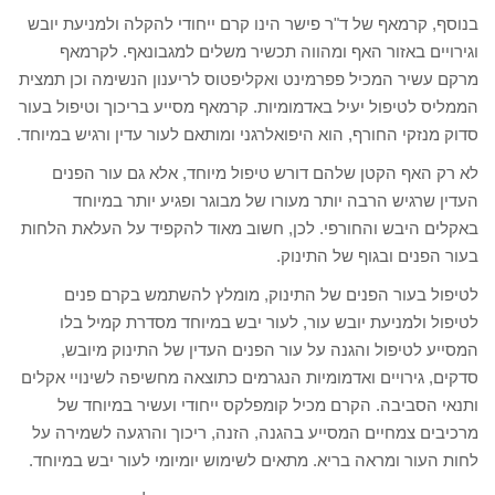
בנוסף, קרמאף של ד"ר פישר הינו קרם ייחודי להקלה ולמניעת יובש
וגירויים באזור האף ומהווה תכשיר משלים למגבונאף. לקרמאף
מרקם עשיר המכיל פפרמינט ואקליפטוס לריענון הנשימה וכן תמצית
הממליס לטיפול יעיל באדמומיות. קרמאף מסייע בריכוך וטיפול בעור
סדוק מנזקי החורף, הוא היפואלרגני ומותאם לעור עדין ורגיש במיוחד.
לא רק האף הקטן שלהם דורש טיפול מיוחד, אלא גם עור הפנים
העדין שרגיש הרבה יותר מעורו של מבוגר ופגיע יותר במיוחד
באקלים היבש והחורפי. לכן, חשוב מאוד להקפיד על העלאת הלחות
בעור הפנים ובגוף של התינוק.
לטיפול בעור הפנים של התינוק, מומלץ להשתמש בקרם פנים
לטיפול ולמניעת יובש עור, לעור יבש במיוחד מסדרת קמיל בלו
המסייע לטיפול והגנה על עור הפנים העדין של התינוק מיובש,
סדקים, גירויים ואדמומיות הנגרמים כתוצאה מחשיפה לשינויי אקלים
ותנאי הסביבה. הקרם מכיל קומפלקס ייחודי ועשיר במיוחד של
מרכיבים צמחיים המסייע בהגנה, הזנה, ריכוך והרגעה לשמירה על
לחות העור ומראה בריא. מתאים לשימוש יומיומי לעור יבש במיוחד.