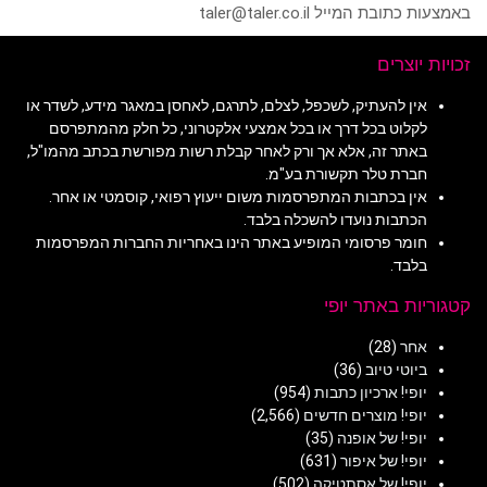
באמצעות כתובת המייל taler@taler.co.il
זכויות יוצרים
אין להעתיק, לשכפל, לצלם, לתרגם, לאחסן במאגר מידע, לשדר או
לקלוט בכל דרך או בכל אמצעי אלקטרוני, כל חלק מהמתפרסם
באתר זה, אלא אך ורק לאחר קבלת רשות מפורשת בכתב מהמו"ל,
חברת טלר תקשורת בע"מ.
אין בכתבות המתפרסמות משום ייעוץ רפואי, קוסמטי או אחר.
הכתבות נועדו להשכלה בלבד.
חומר פרסומי המופיע באתר הינו באחריות החברות המפרסמות
בלבד.
קטגוריות באתר יופי
אחר
(28)
ביוטי טיוב
(36)
יופי! ארכיון כתבות
(954)
יופי! מוצרים חדשים
(2,566)
יופי! של אופנה
(35)
יופי! של איפור
(631)
יופי! של אסתטיקה
(502)