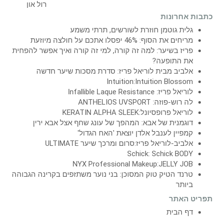
כתבות אחרונות
גלית גוטמן חוזרת לשורשים, תרתי משמע
מריחים את הסוף: 46% יפסלו אתכם על חולצה מיוזעת
פריז בשיער: למה זה קורה, למי זה קורה ואיך אפשר להפחית
את התופעה?
אלביב מבית לוריאל פריז: סדרת מסכות שיער חדשה
Intuition:Intuition Blossom
לוריאל פריז: Infallible Laque Resistance
לה רוש-פוזה: ANTHELIOS UVSPORT
לוריאל פרופסיונל:KERATIN ALPHA SLEEK
דוגמנית של אבא: המהפך של עונג שחף אצל אבא ירין
קמפיין לענבל אלדן יוצאת 'האח הגדול'
אלביב-לוריאל פריז:סרום ומרכך שיער ULTIMATE
Schick: Schick BODY
NYX Professional Makeup:JELLY JOB
טרנד הטיק טוק המסוכן: בני נוער משתזפים בקרינה הגבוהה
ביותר
תפריט האתר
דף הבית