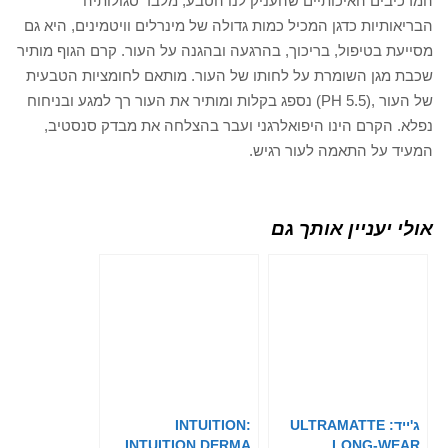
המרכיבים האיכותיים שהעניק לנו הטבע, מלבד סגולותיה
הבריאותיות כדגן המכיל כמות גדולה של מינרלים וויטמינים, היא גם
מסייעת בטיפול, בריכוך, בהרגעה ובהגנה על העור. קרם הגוף מותיר
שכבת מגן השומרת על לחותו של העור. מותאם לחומציות הטבעית
של העור ,(PH 5.5) נספג בקלות ומותיר את העור רך למגע ובניחוח
נפלא. הקרם הינו היפואלרגני ועבר בהצלחה את מבדק סנסטיב,
המעיד על התאמה לעור רגיש.
אולי יעניין אותך גם
ג'ייד: ULTRAMATTE
INTUITION:
INTUITION DERMA
LONG-WEAR