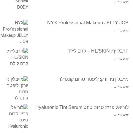
קרא עוד ←
NYX Professional Makeup:JELLY JOB
קרא עוד ←
הרבלייף: HL/SKIN – קרם לילה
קרא עוד ←
מייבלין ניו יורק: ליפטר סרום קונסילר
קרא עוד ←
לוריאל פריז: סרום טינט Hyaluronic Tint Serum
קרא עוד ←