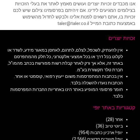
אנו מכבדים זכויות יוצרים ועושים מאמץ לאתר את בעלי הזכויות
בצילומים המגיעים לידינו. אם זיהיתם בפרסומינו צילום שיש לכם
זכויות בו, אתם רשאים לפנות אלינו ולבקש לחדול מהשימוש
באמצעות כתובת המייל taler@taler.co.il
זכויות יוצרים
אין להעתיק, לשכפל, לצלם, לתרגם, לאחסן במאגר מידע, לשדר או
לקלוט בכל דרך או בכל אמצעי אלקטרוני, כל חלק מהמתפרסם
באתר זה, אלא אך ורק לאחר קבלת רשות מפורשת בכתב מהמו"ל,
חברת טלר תקשורת בע"מ.
אין בכתבות המתפרסמות משום ייעוץ רפואי, קוסמטי או אחר.
הכתבות נועדו להשכלה בלבד.
חומר פרסומי המופיע באתר הינו באחריות החברות המפרסמות
בלבד.
קטגוריות באתר יופי
אחר
(28)
ביוטי טיוב
(36)
יופי! ארכיון כתבות
(954)
יופי! מוצרים חדשים
(2,566)