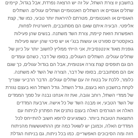
בחשבון זו צורת השתל, על זה יש הרצאה נפרדת, אבל בגדול, קיימים
שתלים אגסיים או השתלים האנטומיים ושתלים עגולים. השתלים
האגסיים או האנטומיים, מטרתם להיראות יותר טבעי, כמו שד, קצת
אליפטי. הבעיה איתם שאם הם מסתובבים, תיאורטית לפחות,
האפשרות הזאת קיימת, צורת השד משתנה. בנשים שהן פעילות
באקסטרים ספורט או עושות בנג'י או יש סיכוי שהן יעשו פעילות
גופנית מאוד אינטנסיבית, אני הייתי ממליץ לחשוב יותר על כיוון של
שתלים עגולים. השתלים העגולים, בסופו של דבר, כשהם עומדים
הם גם תופסים קצת צורה אנטומית, אבל הם בגדול עגולים, כך שגם
אם הם מסתובבים, בסופו של דבר, הצורה של השד לא משתנה.
כלומר, ללכת על בטוח זה עם שתלים עגולים. הדבר הרביעי שצריך
לקחת בחשבון הוא בעצם, גודל השתל. גודל השתל הוא בעצם נגזרת
של ממדי השתל, רוחב וגובה, ואת זה אנחנו נבנה על סמך הממדים
של השד הטבעי, או מבנה השד של כל אישה. ארבעת המדדים
האלה או הגורמים האלה בעצם נותנים את הפתרון לניתוח עם
התוצאות הטובות ביותר. כשמגיעים לרופא חשוב להתייחס לכל
המדדים האלה, וכמובן יש לשאול כמה זמן ההתאוששות מהניתוח
הזה ומה הסיבוכים האפשריים. כמו בכל ניתוח, גם בניתוח הגדלת