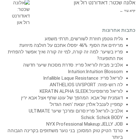
אלונה שכטר: דאודורנט רול און
קרא עוד ←
כתבות אחרונות
גלית גוטמן חוזרת לשורשים, תרתי משמע
מריחים את הסוף: 46% יפסלו אתכם על חולצה מיוזעת
פריז בשיער: למה זה קורה, למי זה קורה ואיך אפשר להפחית
את התופעה?
אלביב מבית לוריאל פריז: סדרת מסכות שיער חדשה
Intuition:Intuition Blossom
לוריאל פריז: Infallible Laque Resistance
לה רוש-פוזה: ANTHELIOS UVSPORT
לוריאל פרופסיונל:KERATIN ALPHA SLEEK
דוגמנית של אבא: המהפך של עונג שחף אצל אבא ירין
קמפיין לענבל אלדן יוצאת 'האח הגדול'
אלביב-לוריאל פריז:סרום ומרכך שיער ULTIMATE
Schick: Schick BODY
NYX Professional Makeup:JELLY JOB
טרנד הטיק טוק המסוכן: בני נוער משתזפים בקרינה הגבוהה
ביותר