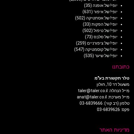
יופי! של אופנה
(35)
יופי! של איפור
(631)
יופי! של אסתטיקה
(502)
יופי! של הפקות
(33)
יופי! של טיפול
(502)
יופי! של סלבס
(73)
יופי! של ציפורניים
(259)
יופי! של קוסמטיקה
(547)
יופי! של שיער
(535)
כתובתנו
טלר תקשורת בע"מ
משעול דר 10, חולון
מייל הנהלה: taler@taler.co.il
מייל מערכת: anat@taler.co.il
טלפון (רב קווי): 03-6839666
פקס: 03-6839626
מדיניות האתר