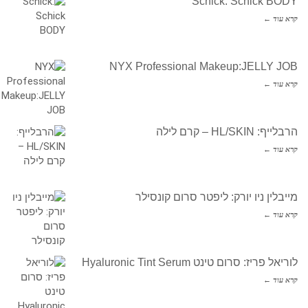
Schick: Schick BODY
קרא עוד ←
NYX Professional Makeup:JELLY JOB
קרא עוד ←
הרבלייף: HL/SKIN – קרם לילה
קרא עוד ←
מייבלין ניו יורק: ליפטר סרום קונסילר
קרא עוד ←
לוריאל פריז: סרום טינט Hyaluronic Tint Serum
קרא עוד ←