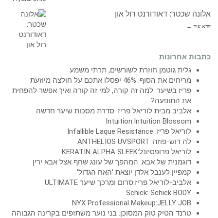
אלונה שכטר: דאודורנט רול און
קרא עוד ←
כתבות אחרונות
גלית גוטמן חוזרת לשורשים, תרתי משמע
מריחים את הסוף: 46% יפסלו אתכם על חולצה מיוזעת
פריז בשיער: למה זה קורה, למי זה קורה ואיך אפשר להפחית
את התופעה?
אלביב מבית לוריאל פריז: סדרת מסכות שיער חדשה
Intuition:Intuition Blossom
לוריאל פריז: Infallible Laque Resistance
לה רוש-פוזה: ANTHELIOS UVSPORT
לוריאל פרופסיונל:KERATIN ALPHA SLEEK
דוגמנית של אבא: המהפך של עונג שחף אצל אבא ירין
קמפיין לענבל אלדן יוצאת 'האח הגדול'
אלביב-לוריאל פריז:סרום ומרכך שיער ULTIMATE
Schick: Schick BODY
NYX Professional Makeup:JELLY JOB
טרנד הטיק טוק המסוכן: בני נוער משתזפים בקרינה הגבוהה