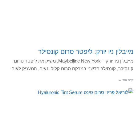
מייבלין ניו יורק: ליפטר סרום קונסילר
מייבלין ניו יורק – Maybelline New York, משיק את ליפטר סרום
קונסילר, קונסילר חדשני במרקם סרום קליל ונעים, המעניק לעור
קרא עוד ←