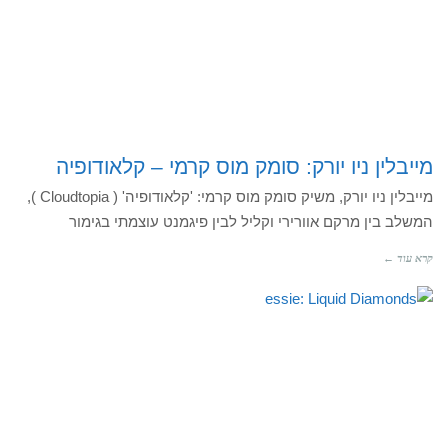
מייבלין ניו יורק: סומק מוס קרמי – קלאודופיה
מייבלין ניו יורק, משיק סומק מוס קרמי: 'קלאודופיה' ( Cloudtopia ),
המשלב בין מרקם אוורירי וקליל לבין פיגמנט עוצמתי בגימור
קרא עוד ←