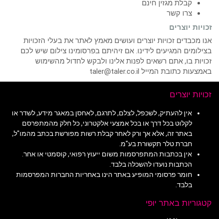
קבלת מגזין חינם
צרו קשר
זכויות יוצרים
אנו מכבדים זכויות יוצרים ועושים מאמץ לאתר את בעלי הזכויות
בצילומים המגיעים לידינו. אם זיהיתם בפרסומינו צילום שיש לכם
זכויות בו, אתם רשאים לפנות אלינו ולבקש לחדול מהשימוש
באמצעות כתובת המייל taler@taler.co.il
זכויות יוצרים
אין להעתיק, לשכפל, לצלם, לתרגם, לאחסן במאגר מידע, לשדר או
לקלוט בכל דרך או בכל אמצעי אלקטרוני, כל חלק מהמתפרסם
באתר זה, אלא אך ורק לאחר קבלת רשות מפורשת בכתב מהמו"ל,
חברת טלר תקשורת בע"מ.
אין בכתבות המתפרסמות משום ייעוץ רפואי, קוסמטי או אחר.
הכתבות נועדו להשכלה בלבד.
חומר פרסומי המופיע באתר הינו באחריות החברות המפרסמות
בלבד.
קטגוריות באתר יופי