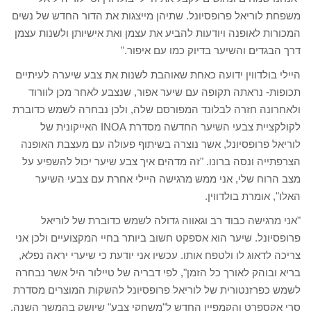
משפחת לוריאל פרופסיונל. שתיהן מייצגות את הדור החדש של נשים
המכורות לאופנה ויודעות להביע את עצמן ואת אישיותן ולשנות עצמן
דרך הבגדים והשיער בדיוק כמו עם איפור."
היילי בולדווין ידועה כאחת שאוהבת לשנות את צבע שיערה לעיתיים
תכופות- נראתה תקופה עם שיער אפור, שנצבע לאחר מכן לוורוד
ולאחרונה חזרה לבלונד המפורסם שלה, ולכן נבחרה לשמש כדוברת
לקולקציית צבעי השיער החדשה מסדרת INOA האייקונית של
לוריאל פרופסיונל, אשר נוצרה בשיתוף פעולה עם מעצבת האופנה
הצרפתייה ונסה ברונו. "זה מדהים איך צבע שיער יכול להשפיע על
מצב הרוח שלי, אני ממש מרגישה היילי אחרת עם צבעי השיער
האלו", אומרת בולדווין.
"אני מרגישה כבוד רב וגאווה גדולה לשמש כדוברת של לוריאל
פרופסיונל. שיער הוא אספקט חשוב ביותר בחיי המקצועיים ולכן אני
צריכה לדאוג לו ולטפח אותו. עכשיו אני יודעת כי שיערי יראה נפלא,
בריא ובוהק לאורך כל הזמן", לפי דבריה של טיילור היל אשר נבחרה
לשמש כפרזנטורית של לוריאל פרופסיונל להשקות המוצרים מסדרת
סרי אקספרט והקמפיין החדש ל"משחקי צבע" שיושק בהמשך השנה.