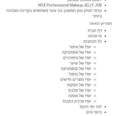
NYX Professional Makeup:JELLY JOB
טרנד הטיק טוק המסוכן: בני נוער משתזפים בקרינה הגבוהה
ביותר
תפריט האתר
דף הבית
מי אנחנו
כל הכתבות
יופי! של איפור
יופי! של אסתטיקה
יופי! של ציפורניים
יופי! של שיער
יופי! של קוסמטיקה
יופי! של טיפול
יופי! מוצרים חדשים
יופי! של הפקות
יופי! של סלבס
יופי! של אופנה
יופי! ארכיון כתבות
לוח יופי חינם!
ביוטי טיוב