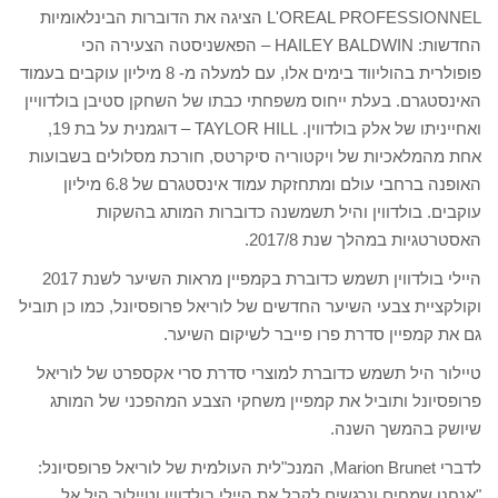
L'OREAL PROFESSIONNEL הציגה את הדוברות הבינלאומיות
החדשות: HAILEY BALDWIN – הפאשניסטה הצעירה הכי
פופולרית בהוליווד בימים אלו, עם למעלה מ- 8 מיליון עוקבים בעמוד
האינסטגרם. בעלת ייחוס משפחתי כבתו של השחקן סטיבן בולדוויין
ואחייניתו של אלק בולדווין. TAYLOR HILL – דוגמנית על בת 19,
אחת מהמלאכיות של ויקטוריה סיקרטס, חורכת מסלולים בשבועות
האופנה ברחבי עולם ומתחזקת עמוד אינסטגרם של 6.8 מיליון
עוקבים. בולדווין והיל תשמשנה כדוברות המותג בהשקות
האסטרטגיות במהלך שנת 2017/8.
היילי בולדווין תשמש כדוברת בקמפיין מראות השיער לשנת 2017
וקולקציית צבעי השיער החדשים של לוריאל פרופסיונל, כמו כן תוביל
גם את קמפיין סדרת פרו פייבר לשיקום השיער.
טיילור היל תשמש כדוברת למוצרי סדרת סרי אקספרט של לוריאל
פרופסיונל ותוביל את קמפיין משחקי הצבע המהפכני של המותג
שיושק בהמשך השנה.
לדברי Marion Brunet, המנכ"לית העולמית של לוריאל פרופסיונל:
"אנחנו שמחים ונרגשים לקבל את היילי בולדווין וטיילור היל אל