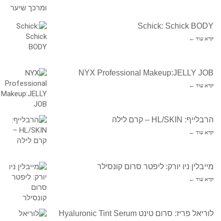
Schick: Schick BODY
קרא עוד ←
NYX Professional Makeup:JELLY JOB
קרא עוד ←
הרבלייף: HL/SKIN – קרם לילה
קרא עוד ←
מייבלין ניו יורק: ליפטר סרום קונסילר
קרא עוד ←
לוריאל פריז: סרום טינט Hyaluronic Tint Serum