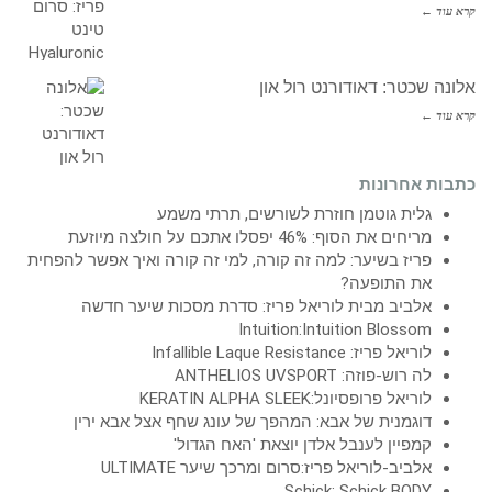
קרא עוד ←
אלונה שכטר: דאודורנט רול און
קרא עוד ←
כתבות אחרונות
גלית גוטמן חוזרת לשורשים, תרתי משמע
מריחים את הסוף: 46% יפסלו אתכם על חולצה מיוזעת
פריז בשיער: למה זה קורה, למי זה קורה ואיך אפשר להפחית
את התופעה?
אלביב מבית לוריאל פריז: סדרת מסכות שיער חדשה
Intuition:Intuition Blossom
לוריאל פריז: Infallible Laque Resistance
לה רוש-פוזה: ANTHELIOS UVSPORT
לוריאל פרופסיונל:KERATIN ALPHA SLEEK
דוגמנית של אבא: המהפך של עונג שחף אצל אבא ירין
קמפיין לענבל אלדן יוצאת 'האח הגדול'
אלביב-לוריאל פריז:סרום ומרכך שיער ULTIMATE
Schick: Schick BODY