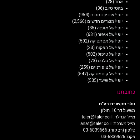
אחר
(28)
ביוטי טיוב
(36)
יופי! ארכיון כתבות
(954)
יופי! מוצרים חדשים
(2,566)
יופי! של אופנה
(35)
יופי! של איפור
(631)
יופי! של אסתטיקה
(502)
יופי! של הפקות
(33)
יופי! של טיפול
(502)
יופי! של סלבס
(73)
יופי! של ציפורניים
(259)
יופי! של קוסמטיקה
(547)
יופי! של שיער
(535)
כתובתנו
טלר תקשורת בע"מ
משעול דר 10, חולון
מייל הנהלה: taler@taler.co.il
מייל מערכת: anat@taler.co.il
טלפון (רב קווי): 03-6839666
פקס: 03-6839626