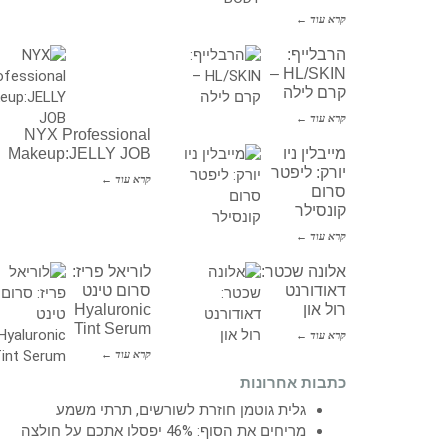
קרא עוד ←
הרבלייף:
HL/SKIN –
קרם לילה
קרא עוד ←
NYX Professional
מייבלין ניו
Makeup:JELLY JOB
יורק: ליפטר
קרא עוד ←
סרום
קונסילר
קרא עוד ←
אלונה שכטר:
לוריאל פריז:
דאודורנט
סרום טינט
רול און
Hyaluronic
Tint Serum
קרא עוד ←
קרא עוד ←
כתבות אחרונות
גלית גוטמן חוזרת לשורשים, תרתי משמע
מריחים את הסוף: 46% יפסלו אתכם על חולצה