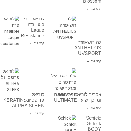
Blossom
קרא עוד ←
לוריאל פריז:
Infallible
Laque
Resistance
לה רוש-פוזה:
קרא עוד ←
ANTHELIOS
UVSPORT
קרא עוד ←
אלביב-לוריאל פריז:סרום
לוריאל
ומרכך שיער ULTIMATE
פרופסיונל:KERATIN
ALPHA SLEEK
קרא עוד ←
קרא עוד ←
Schick:
Schick
BODY