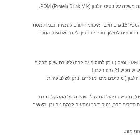
חברת הרבלייף משיקה מוצר משלים לסדרת השייקים: אבקה להכנת משקה על בסיס חלבון PDM (Protein Drink Mix),
Protein Drink Mix של הרבלייף הוא משקה נטול סוכר בטעם וניל המכיל 15 גרם חלבון איכותי התורם לשמירה ובניית מסת
השריר, ו-22 ויטמינים ומינרלים חיוניים ביניהם ויטמינים מקבוצת B התורמים לחילוף חומרים תקין ולייצור אנרגיה. מהווה
כארוחה- העשרת שייק פורמולה 1 בחלבון על ידי ערבובו עם PDM ומים ( ניתן להוסיף גם קרח) ליצירת שייק תחליף
גרם חלבון!
מוש ב PDM כחטיף ביניים עשיר בחלבון -15 גרם חלבון ( מוסיפים מים ומנערים וניתן לשלב פירות
 מים ומערבבים), מסייע בניהול המשקל ושמירה על המשקל, תורם
תחליף חלב, נטול סוכר ומתאים לצמחונים וכן- מעשיר