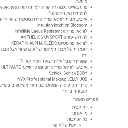
מיוזעת
פריז בשיער: למה זה קורה, למי זה קורה ואיך אפש
להפחית את התופעה?
אלביב מבית לוריאל פריז: סדרת מסכות שיער חדש
Intuition:Intuition Blossom
לוריאל פריז: Infallible Laque Resistance
לה רוש-פוזה: ANTHELIOS UVSPORT
לוריאל פרופסיונל:KERATIN ALPHA SLEEK
דוגמנית של אבא: המהפך של עונג שחף אצל אבא
ירין
קמפיין לענבל אלדן יוצאת 'האח הגדול'
אלביב-לוריאל פריז:סרום ומרכך שיער ULTIMATE
Schick: Schick BODY
NYX Professional Makeup:JELLY JOB
טרנד הטיק טוק המסוכן: בני נוער משתזפים בקרינ
הגבוהה ביותר
תפריט האתר
דף הבית
מי אנחנו
כל הכתבות
יופי! של איפור