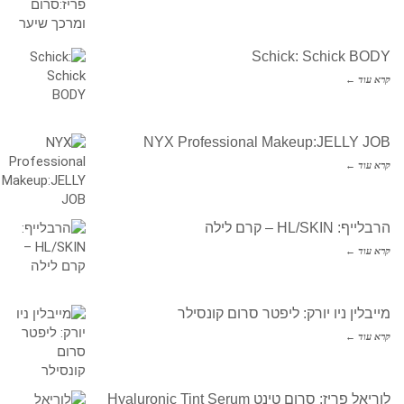
Schick: Schick BODY
קרא עוד ←
NYX Professional Makeup:JELLY JOB
קרא עוד ←
הרבלייף: HL/SKIN – קרם לילה
קרא עוד ←
מייבלין ניו יורק: ליפטר סרום קונסילר
קרא עוד ←
לוריאל פריז: סרום טינט Hyaluronic Tint Serum