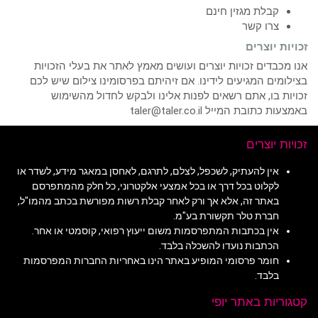
קבלת מגזין חינם
צרו קשר
זכויות יוצרים
אנו מכבדים זכויות יוצרים ועושים מאמץ לאתר את בעלי הזכויות
בצילומים המגיעים לידינו. אם זיהיתם בפרסומינו צילום שיש לכם
זכויות בו, אתם רשאים לפנות אלינו ולבקש לחדול מהשימוש
באמצעות כתובת המייל taler@taler.co.il
זכויות יוצרים
אין להעתיק, לשכפל, לצלם, לתרגם, לאחסן במאגר מידע, לשדר או
לקלוט בכל דרך או בכל אמצעי אלקטרוני, כל חלק מהמתפרסם
באתר זה, אלא אך ורק לאחר קבלת רשות מפורשת בכתב מהמו"ל,
חברת טלר תקשורת בע"מ.
אין בכתבות המתפרסמות משום ייעוץ רפואי, קוסמטי או אחר.
הכתבות נועדו להשכלה בלבד.
חומר פרסומי המופיע באתר הינו באחריות החברות המפרסמות
בלבד.
קטגוריות באתר יופי