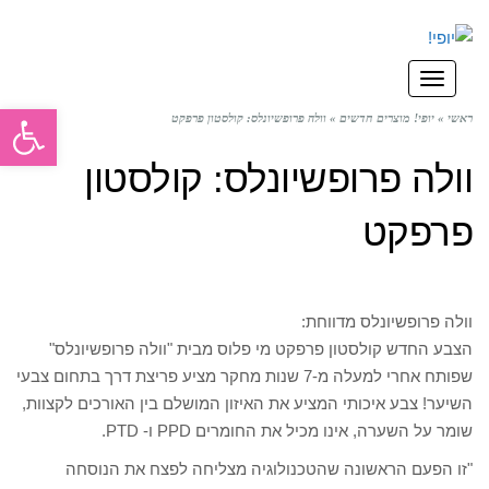
תפריט
פתח סרגל
ראשי
»
יופי! מוצרים חדשים
»
וולה פרופשיונלס: קולסטון פרפקט
וולה פרופשיונלס: קולסטון
פרפקט
וולה פרופשיונלס מדווחת:
הצבע החדש קולסטון פרפקט מי פלוס מבית "וולה פרופשיונלס"
שפותח אחרי למעלה מ-7 שנות מחקר מציע פריצת דרך בתחום צבעי
השיער! צבע איכותי המציע את האיזון המושלם בין האורכים לקצוות,
שומר על השערה, אינו מכיל את החומרים PPD ו- PTD.
"זו הפעם הראשונה שהטכנולוגיה מצליחה לפצח את הנוסחה