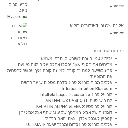
קרא עוד ←
אלונה שכטר: דאודורנט רול און
קרא עוד ←
כתבות אחרונות
גלית גוטמן חוזרת לשורשים, תרתי משמע
מריחים את הסוף: 46% יפסלו אתכם על חולצה מיוזעת
פריז בשיער: למה זה קורה, למי זה קורה ואיך אפשר להפחית
את התופעה?
אלביב מבית לוריאל פריז: סדרת מסכות שיער חדשה
Intuition:Intuition Blossom
לוריאל פריז: Infallible Laque Resistance
לה רוש-פוזה: ANTHELIOS UVSPORT
לוריאל פרופסיונל:KERATIN ALPHA SLEEK
דוגמנית של אבא: המהפך של עונג שחף אצל אבא ירין
קמפיין לענבל אלדן יוצאת 'האח הגדול'
אלביב-לוריאל פריז:סרום ומרכך שיער ULTIMATE