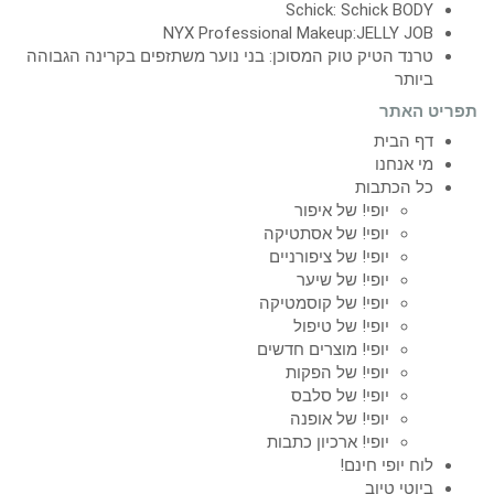
Schick: Schick BODY
NYX Professional Makeup:JELLY JOB
טרנד הטיק טוק המסוכן: בני נוער משתזפים בקרינה הגבוהה
ביותר
תפריט האתר
דף הבית
מי אנחנו
כל הכתבות
יופי! של איפור
יופי! של אסתטיקה
יופי! של ציפורניים
יופי! של שיער
יופי! של קוסמטיקה
יופי! של טיפול
יופי! מוצרים חדשים
יופי! של הפקות
יופי! של סלבס
יופי! של אופנה
יופי! ארכיון כתבות
לוח יופי חינם!
ביוטי טיוב