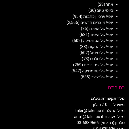
אחר
(28)
ביוטי טיוב
(36)
יופי! ארכיון כתבות
(954)
יופי! מוצרים חדשים
(2,566)
יופי! של אופנה
(35)
יופי! של איפור
(631)
יופי! של אסתטיקה
(502)
יופי! של הפקות
(33)
יופי! של טיפול
(502)
יופי! של סלבס
(73)
יופי! של ציפורניים
(259)
יופי! של קוסמטיקה
(547)
יופי! של שיער
(535)
כתובתנו
טלר תקשורת בע"מ
משעול דר 10, חולון
מייל הנהלה: taler@taler.co.il
מייל מערכת: anat@taler.co.il
טלפון (רב קווי): 03-6839666
פקס: 03-6839626