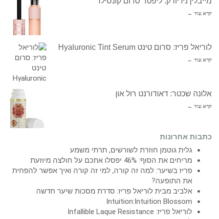
מייבלין ניו יורק: ליפטר סרום קונסילר
קרא עוד ←
לוריאל פריז: סרום טינט Hyaluronic Tint Serum
קרא עוד ←
אלונה שכטר: דאודורנט רול און
קרא עוד ←
כתבות אחרונות
גלית גוטמן חוזרת לשורשים, תרתי משמע
מריחים את הסוף: 46% יפסלו אתכם על חולצה מיוזעת
פריז בשיער: למה זה קורה, למי זה קורה ואיך אפשר להפחית
את התופעה?
אלביב מבית לוריאל פריז: סדרת מסכות שיער חדשה
Intuition:Intuition Blossom
לוריאל פריז: Infallible Laque Resistance