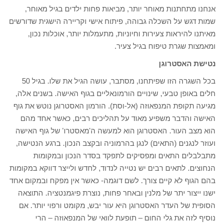
אנחנו מתחתנות מאוחר יותר, מביאות פחות ילדים בגיל מאוחר,
שמות דגש על השכלה גבוהה, פיתוח אישי וקריירה הישגית שדורשים
מאיתנו להיראות צעירות וחיוניות, מתעמלות יותר, אוכלות נכון,
ומאמצות שגרת טיפוח בגיל צעיר.
נטישת האסטרוגן
בכל השגרה הזו שפיתחנו, מסתבר, עושה הגיל את שלו. בגיל 50
חלים באופן טבעי, שינויים הורמונאליים בגוף האישה. בשנים אלה,
מגיעה תקופת המנפאוזה (אל-וסת). הורמון האסטרוגן נוטש את גוף
האישה והדבר משפיע מאוד על תהליכים רבים, כאשר אחד מהם
הוא מצב העור. האסטרוגן הוא למעשה ה'מאסטרו' של גוף האישה
ועוזר לנגנים (התאים) לנגן בהרמוניה ובקצב הנכון. ברגע הנטישה,
מתבלבלים התאים ומפסיקים לתפקד בסדר הנכון ובמקומות
הנחוצים. לתאים רבים יש נטייה לנדוד, לחדש ולייצר דווקא במקומות
בהם הגוף לא קיים צורך. לשם דוגמה- כאשר אין מפקח ובמקום אחד
ישנו ייצור יתר של מלנין ובאחר פחות, נוצרת פיגמנטציה. התוצאה
הסופית של העדר האסטרוגן היא עור יבש, מקומט ורפוי יותר. אם
נוסיף לזה את גלי החום – תופעת לוואי של המנפאוזה – הרי