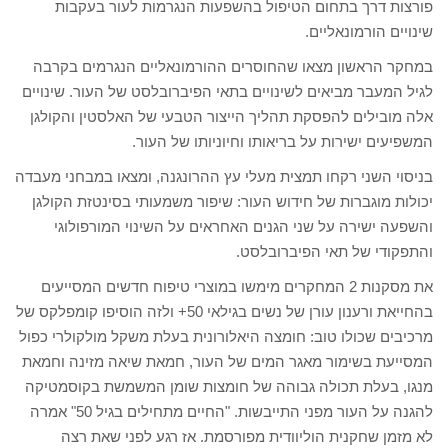
פורצות דרך בתחום הטיפול בהשפעות הנגרמות לעור בעקבות
שינויים הורמונאליים.
במחקר הראשון מצאו שהחוסרים ההורמונאליים הנגרמים בקרבה
לגיל המעבר מביאים לשינויים בתאי הפיברובלסט של העור. שינויים
אלה מובילים להפסקת תהליך הייצור הטבעי של האלסטין והקולגן
המשפיעים ישירות על בריאותו וחיוניותו של העור.
בניסוי השני רקחו תמצית מעלי עץ ההרונגנה, ומצאו במבחני מעבדה
יכולות מוגברות של חידוש העור: שיפור משמעותי בסינטזת הקולגן
והשפעה ישירה על שני הגנים האחראים על השינוי המורפולוגי
והתפקודי של תאי הפיברובלסט.
את מסקנות 2 המחקרים מימשו במוצרי טיפוח חדשים המסייעים
בהחייאת ורענון עורן של נשים בגילאי 50+ ולזה הוסיפו קומפלקס של
מרכיבים שכולו טוב: חומצה היאלורונית בעלת משקל מולקולרי כפול
המסייעת בשימור מאגר המים של העור, חמאת שיאה מזינה וחמאת
מנגו, בעלת תכולה גבוהה של חומצות שומן המשמשת בקוסמטיקה
להגנה על העור מפני התייבשות. "החיים מתחילים בגיל 50" אמרה
לא מזמן שחקנית הוליוודית מפורסמת. אז רגע לפני שאת רצה