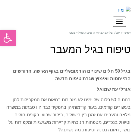
תפריט
פתח סרגל
ראשי
»
יופי! של אסתטיקה
»
טיפוח בגיל המעבר
טיפוח בגיל המעבר
בגיל 50 חלים שינויים הורמונאליים בגוף האישה, הדורשים
התייחסות ואימוץ שגרת טיפוח חדשה
אורלי עוז שמואל
בנות ה-50 פלוס של ימינו לא מזכירות במאום את המקבילות להן
בעשורים קודמים. בעוד קודמותיהן בתפקיד כבר היו סבתות במשרה
מלאה והעבירו את זמנן בין בישולים, ביקור שבועי בקופת-חולים
וטיפול בנכדים, מטפחות הנוכחיות קריירות משגשגות ומקפידות על
כושר, תזונה נכונה וטיפוח. מה נשתנה?