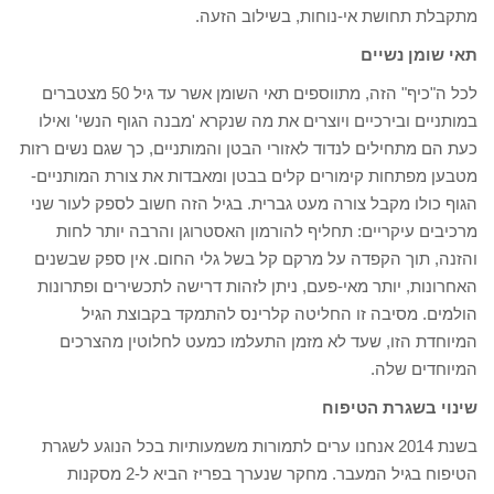
מתקבלת תחושת אי-נוחות, בשילוב הזעה.
תאי שומן נשיים
לכל ה"כיף" הזה, מתווספים תאי השומן אשר עד גיל 50 מצטברים
במותניים ובירכיים ויוצרים את מה שנקרא 'מבנה הגוף הנשי' ואילו
כעת הם מתחילים לנדוד לאזורי הבטן והמותניים, כך שגם נשים רזות
מטבען מפתחות קימורים קלים בבטן ומאבדות את צורת המותניים-
הגוף כולו מקבל צורה מעט גברית. בגיל הזה חשוב לספק לעור שני
מרכיבים עיקריים: תחליף להורמון האסטרוגן והרבה יותר לחות
והזנה, תוך הקפדה על מרקם קל בשל גלי החום. אין ספק שבשנים
האחרונות, יותר מאי-פעם, ניתן לזהות דרישה לתכשירים ופתרונות
הולמים. מסיבה זו החליטה קלרינס להתמקד בקבוצת הגיל
המיוחדת הזו, שעד לא מזמן התעלמו כמעט לחלוטין מהצרכים
המיוחדים שלה.
שינוי בשגרת הטיפוח
בשנת 2014 אנחנו ערים לתמורות משמעותיות בכל הנוגע לשגרת
הטיפוח בגיל המעבר. מחקר שנערך בפריז הביא ל-2 מסקנות