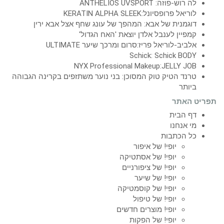
לה רוש-פוזה: ANTHELIOS UVSPORT
לוריאל פרופסיונל:KERATIN ALPHA SLEEK
דוגמנית של אבא: המהפך של עונג שחף אצל אבא ירין
קמפיין לענבל אלדן יוצאת 'האח הגדול'
אלביב-לוריאל פריז:סרום ומרכך שיער ULTIMATE
Schick: Schick BODY
NYX Professional Makeup:JELLY JOB
טרנד הטיק טוק המסוכן: בני נוער משתזפים בקרינה הגבוהה
ביותר
תפריט האתר
דף הבית
מי אנחנו
כל הכתבות
יופי! של איפור
יופי! של אסתטיקה
יופי! של ציפורניים
יופי! של שיער
יופי! של קוסמטיקה
יופי! של טיפול
יופי! מוצרים חדשים
יופי! של הפקות