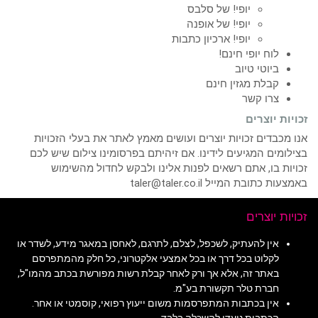
יופי! של סלבס
יופי! של אופנה
יופי! ארכיון כתבות
לוח יופי חינם!
ביוטי טיוב
קבלת מגזין חינם
צרו קשר
זכויות יוצרים
אנו מכבדים זכויות יוצרים ועושים מאמץ לאתר את בעלי הזכויות
בצילומים המגיעים לידינו. אם זיהיתם בפרסומינו צילום שיש לכם
זכויות בו, אתם רשאים לפנות אלינו ולבקש לחדול מהשימוש
באמצעות כתובת המייל taler@taler.co.il
זכויות יוצרים
אין להעתיק, לשכפל, לצלם, לתרגם, לאחסן במאגר מידע, לשדר או
לקלוט בכל דרך או בכל אמצעי אלקטרוני, כל חלק מהמתפרסם
באתר זה, אלא אך ורק לאחר קבלת רשות מפורשת בכתב מהמו"ל,
חברת טלר תקשורת בע"מ.
אין בכתבות המתפרסמות משום ייעוץ רפואי, קוסמטי או אחר.
הכתבות נועדו להשכלה בלבד.