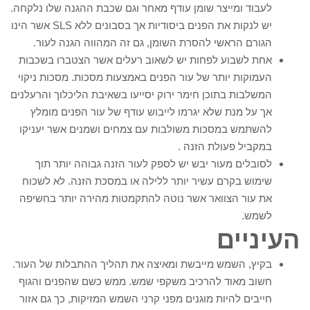
לעבוד ומייצר שומן עודף מאחר וגם שכבת ההגנה שלו נלקחה.
יש לנקות את הפנים ביסודיות אך בסבונים ללא SLS אשר הינו
הגורם הראשי להסרת השומן, גם זה המהווה הגנה לעור.
אחת לשבוע לפחות יש לשאוב רעלים אשר הצטברו בשכבות
העמוקות יותר של עור הפנים באמצעות מסכות. מסכות ניקוי
המשלבות בתוכן חימר ירוק יסייעו בשאיבת הליכלוך והרעלנים
אך על מנת שלא יגרמו לייבוש עודף של עור הפנים מומלץ
להשתמש במסכות משולבות עם צמחים ושמנים אשר יעניקו
במקביל פעולת הזנה .
לסובלים מעור יבש יש לספק לעור הזנה גבוהה יותר תוך
שימוש בקרם עשיר יותר ללילה או במסכת הזנה. לא לשכוח
את עור הצוואר אשר נוטה להתקמטות מהירה יותר בחשיפה
לשמש.
העיניים
בקיץ, השמש מייבשת ומאיצה את תהליך ההתבלות של העור.
חשוב מאוד להרכיב משקפי שמש. ממש כשם שהפנים והגוף
חייבים להיות מוגנים מפני קרני השמש המזיקות, כך גם אזור