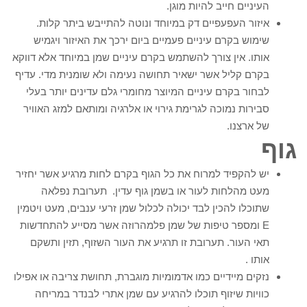
העיניים חייב להיות מוגן.
איזור העפעפיים דק במיוחד ונוטה להתייבש ביתר קלות.
שימוש בקרם עיניים פעמיים ביום ירכך את האיזור ויגמיש
אותו. אין צורך להשתמש בקרם עיניים שמן במיוחד אלא דווקא
בקרם קליל אשר ישאיר תחושה נעימה ולא שומנית מדי. עדיף
לבחור בקרם עיניים המיוצר מחומרי גלם עדינים יותר בעלי
סבירות נמוכה לגרימת גירוי או אלרגיה ומותאם למזג האוויר
של ארצנו.
גוף
יש להקפיד למרוח את כל הגוף בקרם לחות מרגיע אשר יחזיר
מעט מהלחות לעור או בשמן גוף עדין. תערובת נפלאה
שתוכלו להכין לבד יכולה לכלול שמן זרעי ענבים, מעט ויטמין
E ומספר טיפות של שמן פלמהרוזה אשר מסייע להתחדשות
תאי העור. תערובת זו תרגיע את העור השזוף, תזין ותשקם
אותו .
נזקים מיידיים כמו אדמומיות מוגברת, תחושת צריבה או אפילו
כוויות שיזוף תוכלו להרגיע עם שמן אתרי לבנדר במריחה