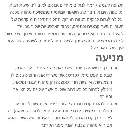
חשיפה לשמש גורמת לנזקים מיידיים גם אם לא בילינו שעות רבות
על שפת הים או הבריכה. חשיפה יומיומית מתמשכת מהווה סכנה
ועלולה לגרום לנזקים בטווח הארוך, החל מהזדקנות מוקדמת של
העור והופעת קמטים וכתמים, איבוד האלסטיות של העור ועד
לנגעים סרטניים ואף סרטן העור. את הנזקים לטווח הארוך יש לנסות
למנוע מראש עד כמה שניתן ולשלב טיפול יומיומי לשמירה על העור.
איך עושים את זה ?
מניעה
הדרך הפשוטה ביותר היא לצאת לשמש תמיד עם הגנה,
כובעים הפכו מזמן לפריט אשר משדרג את ההופעה, אפילו
השמשיות האישיות חזרו לאופנה והן מהוות הגנה נפלאה.
מומלץ לבחור בכובע רחב שוליים אשר יצל גם על הצוואר
והעורף.
ניתן למרוח קרם הגנה על עור הפנים אך חשוב לזכור את
השלבים: ראשית, קרם לחות (ולעסות עד לספיגה מלאה) ורק
לאחר מכן קרם הגנה, למתאפרות – האיפור הוא השלב הבא
וגם הוא מהווה שכבת הגנה מפני הקרינה.