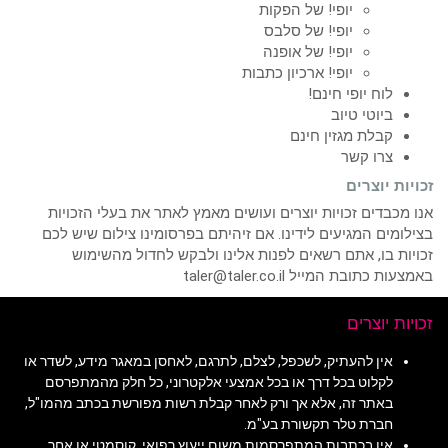
יופי! של הפקות
יופי! של סלבס
יופי! של אופנה
יופי! ארכיון כתבות
לוח יופי חינם!
ביוטי טיוב
קבלת מגזין חינם
צרו קשר
זכויות יוצרים
אנו מכבדים זכויות יוצרים ועושים מאמץ לאתר את בעלי הזכויות
בצילומים המגיעים לידינו. אם זיהיתם בפרסומינו צילום שיש לכם
זכויות בו, אתם רשאים לפנות אלינו ולבקש לחדול מהשימוש
באמצעות כתובת המייל taler@taler.co.il
זכויות יוצרים
אין להעתיק, לשכפל, לצלם, לתרגם, לאחסן במאגר מידע, לשדר או
לקלוט בכל דרך או בכל אמצעי אלקטרוני, כל חלק מהמתפרסם
באתר זה, אלא אך ורק לאחר קבלת רשות מפורשת בכתב מהמו"ל,
חברת טלר תקשורת בע"מ.
אין בכתבות המתפרסמות משום ייעוץ רפואי, קוסמטי או אחר.