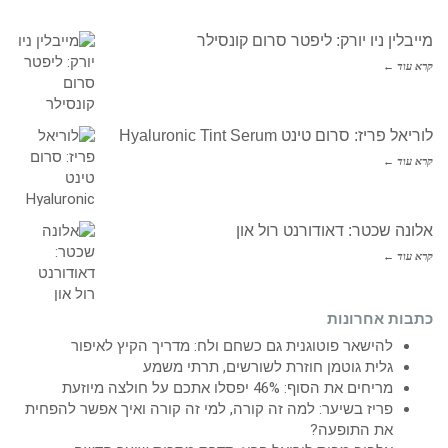
מייבלין ניו יורק: ליפטר סרום קונסילר
קרא עוד ←
לוריאל פריז: סרום טינט Hyaluronic Tint Serum
קרא עוד ←
אלונה שכטר: דאודורנט רול און
קרא עוד ←
כתבות אחרונות
להישאר פוטוגנית גם כשחם ולח: מדריך הקיץ לאיפור
גלית גוטמן חוזרת לשורשים, תרתי משמע
מריחים את הסוף: 46% יפסלו אתכם על חולצה מיוזעת
פריז בשיער: למה זה קורה, למי זה קורה ואיך אפשר להפחית
את התופעה?