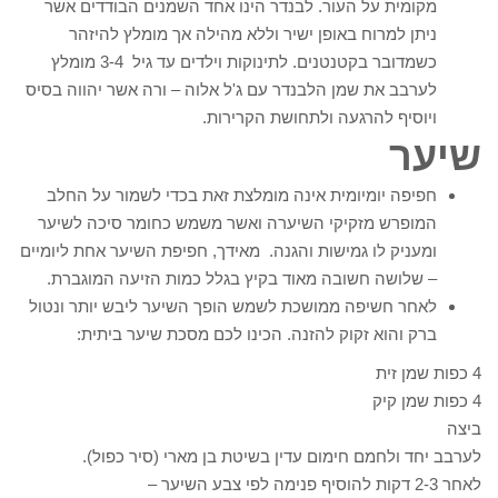
מקומית על העור. לבנדר הינו אחד השמנים הבודדים אשר
ניתן למרוח באופן ישיר וללא מהילה אך מומלץ להיזהר
כשמדובר בקטנטנים. לתינוקות וילדים עד גיל 3-4 מומלץ
לערבב את שמן הלבנדר עם ג'ל אלוה – ורה אשר יהווה בסיס
ויוסיף להרגעה ולתחושת הקרירות.
שיער
חפיפה יומיומית אינה מומלצת זאת בכדי לשמור על החלב
המופרש מזקיקי השיערה ואשר משמש כחומר סיכה לשיער
ומעניק לו גמישות והגנה. מאידך, חפיפת השיער אחת ליומיים
– שלושה חשובה מאוד בקיץ בגלל כמות הזיעה המוגברת.
לאחר חשיפה ממושכת לשמש הופך השיער ליבש יותר ונטול
ברק והוא זקוק להזנה. הכינו לכם מסכת שיער ביתית:
4 כפות שמן זית
4 כפות שמן קיק
ביצה
לערבב יחד ולחמם חימום עדין בשיטת בן מארי (סיר כפול).
לאחר 2-3 דקות להוסיף פנימה לפי צבע השיער –