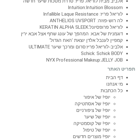
אלביב מבית לוריאל פריז: סדרת מסכות שיער חדשה
Intuition:Intuition Blossom
לוריאל פריז: Infallible Laque Resistance
לה רוש-פוזה: ANTHELIOS UVSPORT
לוריאל פרופסיונל:KERATIN ALPHA SLEEK
דוגמנית של אבא: המהפך של עונג שחף אצל אבא ירין
קמפיין לענבל אלדן יוצאת 'האח הגדול'
אלביב-לוריאל פריז:סרום ומרכך שיער ULTIMATE
Schick: Schick BODY
NYX Professional Makeup:JELLY JOB
תפריט האתר
דף הבית
מי אנחנו
כל הכתבות
יופי! של איפור
יופי! של אסתטיקה
יופי! של ציפורניים
יופי! של שיער
יופי! של קוסמטיקה
יופי! של טיפול
יופי! מוצרים חדשים