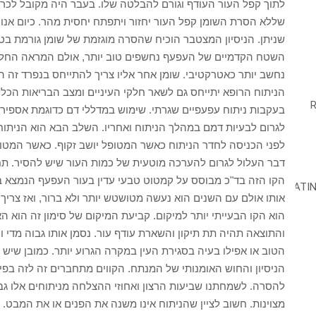
לתוך קפל העור העודף וגורם להבלטה שלו. בעבר היה מקובל לכ
שללא הסרת השומן קפל העור יחזור ויתפתח יחסית מהר. כיום אנו 
שניתן. הניסיון המצטבר הוכיח שהסרה מוגזמת של שומן גורמת ב
השטח הקדמיים של העפעף נחשפים טוב יותר, אולם המראה החלול וה
נחשב יותר כאטרקטיבי. שומן אחר אליו צריך להתייחס בנפרד זה
הניתוח הרופא יתייחס גם לשאר חלקי העיניים ומצב הבריאות הכללי
לגרום לבעיות דמם במהלך הניתוח ואחריו. השלב הבא הוא הניתוח 
לפני הכניסה לחדר הניתוח כאשר המטופל יושב זקוף. כאשר המטופ
דבר העלול לגרום להערכה מוטעית של כמות העור שיש להסיר. תחי
אותו אולם עם השנים הוא נעשה מטושטש יותר ולא ברור, ואז צריך
הוא הקו הבעייתי יותר למיקום. קביעת המיקום של סימון זה הוא הא
והתוצאה תהיה תת תיקון והשארת עודף עור. נסמן אותו גבוה מדי
הטוב או אפילו בעיה בסגירת העין במקרה הגרוע יותר. כמובן שיש ל
הניסיון והחוש האומנותי של המנתח. הקווים מתחברים זה לזה בפינ
להסרה. לשמחתנו שביעות הרצון ואחוזי ההצלחה מניתוחים אלו גבו
מצוינות. חשוב לציין שהניתוח אינו משנה את הפנים או את המבט. א