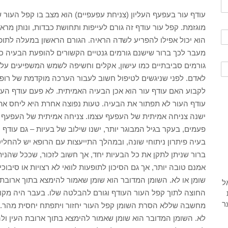
עודף עור בעפעף העליון (צניחת עפעפיים) הוא מצב בו קפל העור 
מוגזמת. קפל עור עודף זה גורם לעייפות ותחושת כבדות, ונותן מראה 
הוא יכול אפילו להפריע לשדה הראיה. הגורם הראשון במעלה לתופ
מעבר לכך ברור שישנם גורמים גנטיים הקשורים להופעת הבעיה כב
גורמים סביבתיים כמו עישון, אקלים וחשיפה לשמש המשפיעים על
לאדם. לפני שניגשים לטיפול חשוב לעבור הערכה מוקדמת של רופא
לקבוע האם עודף עור הוא אכן הבעיה האמיתית. לא פעם עודף הע
עודף העור לא תפתור את הבעיה. טעות נפוצה אחרת היא ליחס את
ישנה צניחה אמיתית של העפעף עצמו. צניחה אמיתית של העפעף 
פעמים, בעקר בגיל המבוגר יותר, ישנו שילוב של בעיות – גם עודף
בעיה פיתרון ניתוחי שונה, ובמהלך התייעצות עם הרופא יש להחלי
ברור שניתן לתקן את כל הבעיות יחד, אך חשוב לזכור, שככל שהניתו
אמנם טובה יותר, אך גם הסיכון לתופעות לוואי לא רצויות או סיבו
שומן או לא. השומן המדובר הוא שומן שאמור להימצא בתוך ארובת 
החוצה לתוך קפל העור העודף וגורם להבלטה שלו. בעבר היה מק
מחשבה שללא הסרת השומן קפל העור יחזור ויתפתח יחסית מהר. ב
לא. השומן המדובר הוא שומן שאמור להימצא בתוך ארובת העין ול