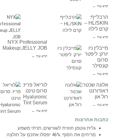
קרא עוד ←
הרבלייף:
HL/SKIN –
קרם לילה
קרא עוד ←
NYX Professional
מייבלין ניו
Makeup:JELLY JOB
יורק: ליפטר
קרא עוד ←
סרום
קונסילר
קרא עוד ←
אלונה שכטר:
לוריאל פריז:
דאודורנט
סרום טינט
רול און
Hyaluronic
Tint Serum
קרא עוד ←
קרא עוד ←
כתבות אחרונות
גלית גוטמן חוזרת לשורשים, תרתי משמע
מריחים את הסוף: 46% יפסלו אתכם על חולצה