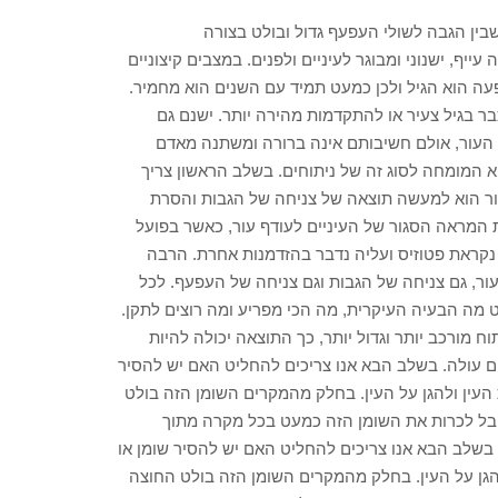
שבין הגבה לשולי העפעף גדול ובולט בצורה
עייף, ישנוני ומבוגר לעיניים ולפנים. במצבים קיצוניים
עה הוא הגיל ולכן כמעט תמיד עם השנים הוא מחמיר.
ר בגיל צעיר או להתקדמות מהירה יותר. ישנם גם
 העור, אולם חשיבותם אינה ברורה ומשתנה מאדם
 המומחה לסוג זה של ניתוחים. בשלב הראשון צריך
ור הוא למעשה תוצאה של צניחה של הגבות והסרת
 המראה הסגור של העיניים לעודף עור, כאשר בפועל
נקראת פטוזיס ועליה נדבר בהזדמנות אחרת. הרבה
 עור, גם צניחה של הגבות וגם צניחה של העפעף. לכל
ט מה הבעיה העיקרית, מה הכי מפריע ומה רוצים לתקן.
ח מורכב יותר וגדול יותר, כך התוצאה יכולה להיות
כים עולה. בשלב הבא אנו צריכים להחליט האם יש להסיר
העין ולהגן על העין. בחלק מהמקרים השומן הזה בולט
ובל לכרות את השומן הזה כמעט בכל מקרה מתוך
שלב הבא אנו צריכים להחליט האם יש להסיר שומן או
הגן על העין. בחלק מהמקרים השומן הזה בולט החוצה