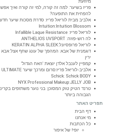
מיוזעת
פריז בשיער: למה זה קורה, למי זה קורה ואיך אפש
להפחית את התופעה?
אלביב מבית לוריאל פריז: סדרת מסכות שיער חדש
Intuition:Intuition Blossom
לוריאל פריז: Infallible Laque Resistance
לה רוש-פוזה: ANTHELIOS UVSPORT
לוריאל פרופסיונל:KERATIN ALPHA SLEEK
דוגמנית של אבא: המהפך של עונג שחף אצל אבא
ירין
קמפיין לענבל אלדן יוצאת 'האח הגדול'
אלביב-לוריאל פריז:סרום ומרכך שיער ULTIMATE
Schick: Schick BODY
NYX Professional Makeup:JELLY JOB
טרנד הטיק טוק המסוכן: בני נוער משתזפים בקרינ
הגבוהה ביותר
תפריט האתר
דף הבית
מי אנחנו
כל הכתבות
יופי! של איפור