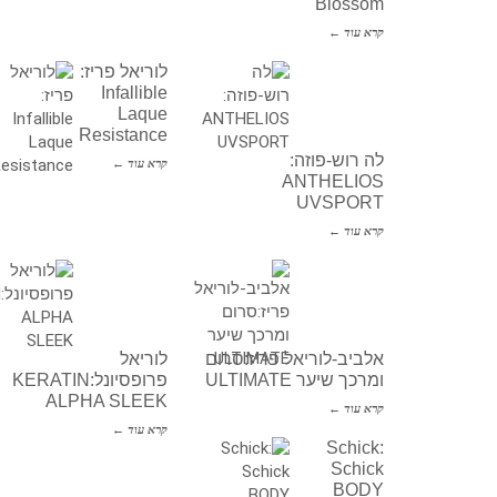
Blossom
קרא עוד ←
לוריאל פריז:
Infallible
Laque
Resistance
לה רוש-פוזה:
קרא עוד ←
ANTHELIOS
UVSPORT
קרא עוד ←
אלביב-לוריאל פריז:סרום
לוריאל
ומרכך שיער ULTIMATE
פרופסיונל:KERATIN
ALPHA SLEEK
קרא עוד ←
קרא עוד ←
Schick:
Schick
BODY