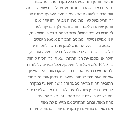
רות את השומן הזה כמעט בכל מקרה מתוך מחשבה
נוהגים באופן שמרני יותר וממעטים לכרות שומן עד כמה
טווח הרחוק להופעת שקע עמוק מעל העפעף. אמנם פני
ריק מעל לעין נותן מראה מבוגר וזקן יותר ואינו
 השומן שמתחת לגבה. חשוב שבמהלך הבדיקה לפני
. יובש בעיניים למשל, עלול להחמיר באופן משמעותי,
בעקבות ניתוח עפעפיים שגרתי. שימוש במדללי דם כדוגמת אספירין או אפילו נטילת ויטמינים המכילים אומגא 3 יכולים
עצמו. בדרך כלל אני נוהג לסמן את העור להסרה עוד
ל שוכב יש נטייה לרקמות לעלות כלפי מעלה ואחורה,
לה אני מסמן את הקו התחתון שאותו קל יחסית לזהות.
הקו הזה בד"כ מבוסס על קמטוט טבעי עדין בעור העפעף הנמצא בין 8 ל 10 מ"מ מעל שולי העפעף. אצל צעירים קל לזהות
 להשתמש ברמזים אחרים היכן למקם אותו. הקו העליון
ומנות האמיתית בניתוחי עפעפיים. נסמן אותו נמוך מדי
 והתוצאה תהיה מראה מבוגר וחלול של העפעף במקרה
התייחס באופן שונה לנשים ולגברים. כאן בא לידי ביטוי
ות בצורה היוצרת צורת סהר – זהו העור המיועד
הה מאוד, וברוב המקרים אנו מגיעים לתוצאות
נו נשארים כשהיינו רק מקרינים יותר רעננות ופתיחות