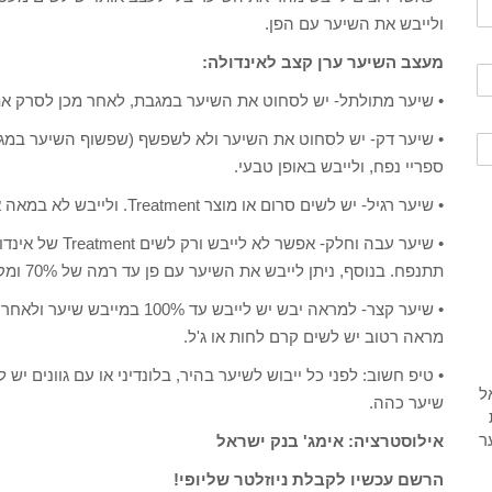
ולייבש את השיער עם הפן.
מעצב השיער ערן קצב לאינדולה:
• שיער מתולתל- יש לסחוט את השיער במגבת, לאחר מכן לסרק את ה
• שיער דק- יש לסחוט את השיער ולא לשפשף (שפשוף השיער במגב
ספריי נפח, ולייבש באופן טבעי.
• שיער רגיל- יש לשים סרום או מוצר Treatment. ולייבש לא במאה אחוז אלא 90% כדי לא להתחיל לנפח את השיער.
• שיער עבה וחלק
תתנפח. בנוסף, ניתן לייבש את השיער עם פן עד רמה של 70% ומקדימה לייבש את השיער עם מברשת ללא מחליק!.
• שיער קצר- למראה יבש יש לייבש 
מראה רטוב יש לשים קרם לחות או ג'ל.
• טיפ חשוב: לפני כל ייבוש לשיער בהיר, בלונדיני או עם גוונים י
שיער כהה.
אילוסטרציה: אימג' בנק ישראל
הרשם עכשיו לקבלת ניוזלטר שליופי!