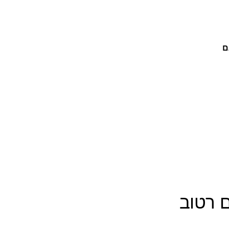
ם
ם רטוב