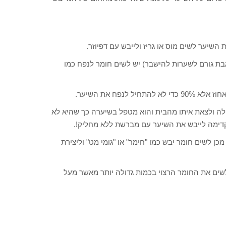
שיער לשים מוס או גריז ולייבש עם דפיוזר.
ת גורם לשערות להישבר) יש לשים חומר לנפח כמו
- אפשר לא לייבש ורק לשים Treatment של אינדולה ולצאת איתו מהבית והוא מטפל בשיערה כך שהיא לא
עד 100% במייבש שיער ולאחר מכן לשים חומר יבש כמו "חימר" או "גומי מט" וליצירת
ש לשים את החומר הרצוי בכמות גדולה יותר מאשר מעל