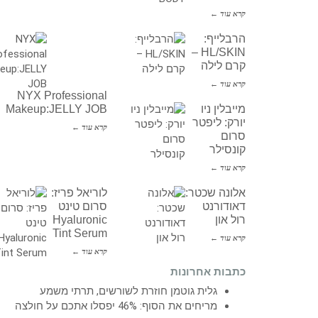
קרא עוד ←
הרבלייף:
HL/SKIN –
קרם לילה
קרא עוד ←
NYX Professional
מייבלין ניו
Makeup:JELLY JOB
יורק: ליפטר
קרא עוד ←
סרום
קונסילר
קרא עוד ←
אלונה שכטר:
לוריאל פריז:
דאודורנט
סרום טינט
רול און
Hyaluronic
Tint Serum
קרא עוד ←
קרא עוד ←
כתבות אחרונות
גלית גוטמן חוזרת לשורשים, תרתי משמע
מריחים את הסוף: 46% יפסלו אתכם על חולצה