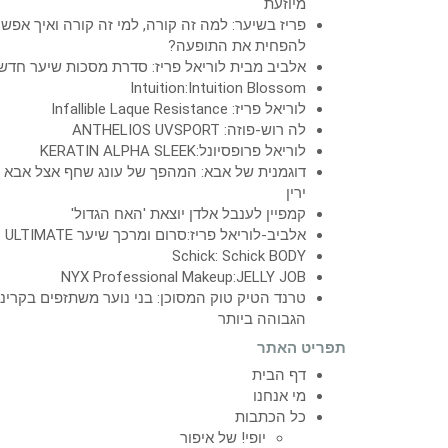
מיוזעת
פריז בשיער: למה זה קורה, למי זה קורה ואיך אפש
להפחית את התופעה?
אלביב מבית לוריאל פריז: סדרת מסכות שיער חדש
Intuition:Intuition Blossom
לוריאל פריז: Infallible Laque Resistance
לה רוש-פוזה: ANTHELIOS UVSPORT
לוריאל פרופסיונל:KERATIN ALPHA SLEEK
דוגמנית של אבא: המהפך של עונג שחף אצל אבא
ירין
קמפיין לענבל אלדן יוצאת 'האח הגדול'
אלביב-לוריאל פריז:סרום ומרכך שיער ULTIMATE
Schick: Schick BODY
NYX Professional Makeup:JELLY JOB
טרנד הטיק טוק המסוכן: בני נוער משתזפים בקרינ
הגבוהה ביותר
תפריט האתר
דף הבית
מי אנחנו
כל הכתבות
יופי! של איפור