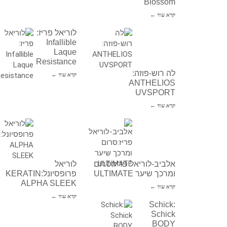
Blossom
קרא עוד ←
לוריאל פריז:
Infallible
Laque
Resistance
לה רוש-פוזה:
קרא עוד ←
ANTHELIOS
UVSPORT
קרא עוד ←
אלביב-לוריאל פריז:סרום
לוריאל
ומרכך שיער ULTIMATE
פרופסיונל:KERATIN
ALPHA SLEEK
קרא עוד ←
קרא עוד ←
Schick:
Schick
BODY