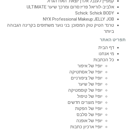
קמפיין לענבל אלדן יוצאת 'האח הגדול'
אלביב-לוריאל פריז:סרום ומרכך שיער ULTIMATE
Schick: Schick BODY
NYX Professional Makeup:JELLY JOB
טרנד הטיק טוק המסוכן: בני נוער משתזפים בקרינה הגבוהה
ביותר
תפריט האתר
דף הבית
מי אנחנו
כל הכתבות
יופי! של איפור
יופי! של אסתטיקה
יופי! של ציפורניים
יופי! של שיער
יופי! של קוסמטיקה
יופי! של טיפול
יופי! מוצרים חדשים
יופי! של הפקות
יופי! של סלבס
יופי! של אופנה
יופי! ארכיון כתבות