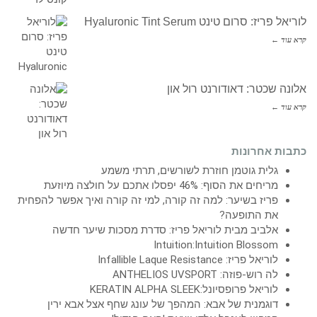
לוריאל פריז: סרום טינט Hyaluronic Tint Serum
קרא עוד ←
אלונה שכטר: דאודורנט רול און
קרא עוד ←
כתבות אחרונות
גלית גוטמן חוזרת לשורשים, תרתי משמע
מריחים את הסוף: 46% יפסלו אתכם על חולצה מיוזעת
פריז בשיער: למה זה קורה, למי זה קורה ואיך אפשר להפחית
את התופעה?
אלביב מבית לוריאל פריז: סדרת מסכות שיער חדשה
Intuition:Intuition Blossom
לוריאל פריז: Infallible Laque Resistance
לה רוש-פוזה: ANTHELIOS UVSPORT
לוריאל פרופסיונל:KERATIN ALPHA SLEEK
דוגמנית של אבא: המהפך של עונג שחף אצל אבא ירין