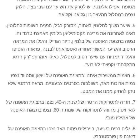
מטופח ואפילו אלגנטי. יש לסרק את השיער עם שבי בצד. הלוק
נצפה במסלול המעצב ג'ון גליאנו וקלואה.
5. שיער משוך לחלוטין לאחור, מסורק בג'ל, הפנים חשופות לחלוטין.
ראינו לאחרונה את מרינה מקסימיליאן בלומין מאמצת טרנד זה.
נצפה בתצוגת האופנה של בלמיין, דיור הגדילו והעלו את המראה
הרטוב והשיער המשוך אחורה ואספו אותו לבננה. פראדה הוסיפו
והעלו דוגמניות עם שיער רטוב למסלול, כאילו אומרות: "רק הרגע
התקלחתי וקפצתי לאירוע".
6. הצמות ממשיכות איתנו. בתצוגת האופנה של ויויאן ווסטווד נצפו
צמות ארוכות מאד, משולבות בסרטים צבעוניים. מראה דרמטי שלא
ניתן להתיק ממנו את המבט.
7. חזרה לתסרוקות הרטרו של שנות ה-40. נצפו בתצוגת האופנה של
לואי ויטון. מחווה לתסרוקות של שנות ה-60, נצפו בתצוגת האופנה
של אמיליו פוצ'י.
8. גלים רכים בשיער, בייביליס פתוח מאד נצפו בתצוגת האופנה של
דיאנה פון פורסטנברג.