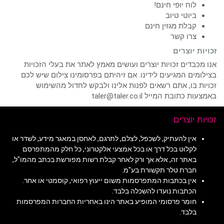
לוח יופי חינם!
ביוטי טיוב
קבלת מגזין חינם
צרו קשר
זכויות יוצרים
אנו מכבדים זכויות יוצרים ועושים מאמץ לאתר את בעלי הזכויות
בצילומים המגיעים לידינו. אם זיהיתם בפרסומינו צילום שיש לכם
זכויות בו, אתם רשאים לפנות אלינו ולבקש לחדול מהשימוש
באמצעות כתובת המייל taler@taler.co.il
זכויות יוצרים
אין להעתיק, לשכפל, לצלם, לתרגם, לאחסן במאגר מידע, לשדר או
לקלוט בכל דרך או בכל אמצעי אלקטרוני, כל חלק מהמתפרסם
באתר זה, אלא אך ורק לאחר קבלת רשות מפורשת בכתב מהמו"ל,
חברת טלר תקשורת בע"מ.
אין בכתבות המתפרסמות משום ייעוץ רפואי, קוסמטי או אחר.
הכתבות נועדו להשכלה בלבד.
חומר פרסומי המופיע באתר הינו באחריות החברות המפרסמות
בלבד.