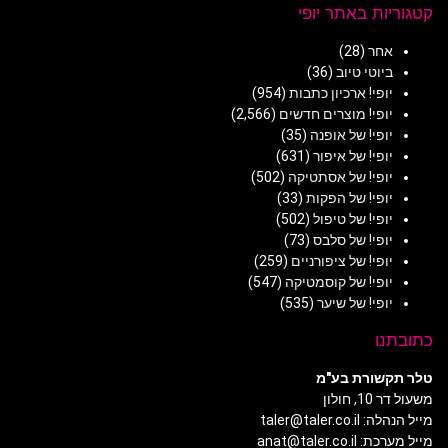
קטגוריות באתר יופי
אחר
(28)
ביוטי טיוב
(36)
יופי! ארכיון כתבות
(954)
יופי! מוצרים חדשים
(2,566)
יופי! של אופנה
(35)
יופי! של איפור
(631)
יופי! של אסתטיקה
(502)
יופי! של הפקות
(33)
יופי! של טיפול
(502)
יופי! של סלבס
(73)
יופי! של ציפורניים
(259)
יופי! של קוסמטיקה
(547)
יופי! של שיער
(535)
כתובתנו
טלר תקשורת בע"מ
משעול דר 10, חולון
מייל הנהלה: taler@taler.co.il
מייל מערכת: anat@taler.co.il