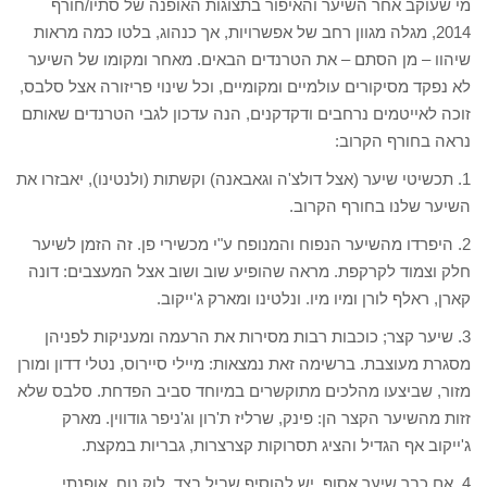
מי שעוקב אחר השיער והאיפור בתצוגות האופנה של סתיו/חורף
2014, מגלה מגוון רחב של אפשרויות, אך כנהוג, בלטו כמה מראות
שיהוו – מן הסתם – את הטרנדים הבאים. מאחר ומקומו של השיער
לא נפקד מסיקורים עולמיים ומקומיים, וכל שינוי פריזורה אצל סלבס,
זוכה לאייטמים נרחבים ודקדקנים, הנה עדכון לגבי הטרנדים שאותם
נראה בחורף הקרוב:
1. תכשיטי שיער (אצל דולצ'ה וגאבאנה) וקשתות (ולנטינו), יאבזרו את
השיער שלנו בחורף הקרוב.
2. היפרדו מהשיער הנפוח והמנופח ע"י מכשירי פן. זה הזמן לשיער
חלק וצמוד לקרקפת. מראה שהופיע שוב ושוב אצל המעצבים: דונה
קארן, ראלף לורן ומיו מיו. ונלטינו ומארק ג'ייקוב.
3. שיער קצר; כוכבות רבות מסירות את הרעמה ומעניקות לפניהן
מסגרת מעוצבת. ברשימה זאת נמצאות: מיילי סיירוס, נטלי דדון ומורן
מזור, שביצעו מהלכים מתוקשרים במיוחד סביב הפדחת. סלבס שלא
זזות מהשיער הקצר הן: פינק, שרליז ת'רון וג'ניפר גודווין. מארק
ג'ייקוב אף הגדיל והציג תסרוקות קצרצרות, גבריות במקצת.
4. אם כבר שיער אסוף, יש להוסיף שביל בצד. לוק נוח, אופנתי,