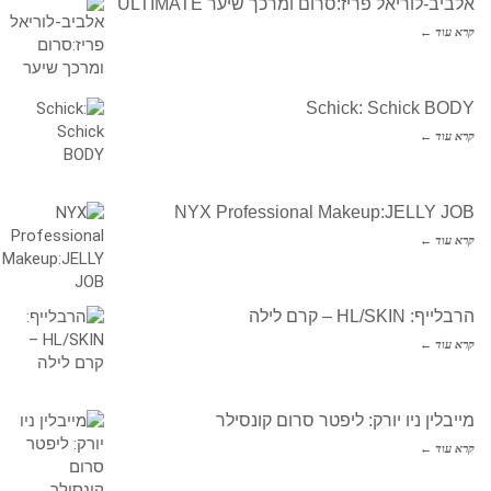
אלביב-לוריאל פריז:סרום ומרכך שיער ULTIMATE
קרא עוד ←
Schick: Schick BODY
קרא עוד ←
NYX Professional Makeup:JELLY JOB
קרא עוד ←
הרבלייף: HL/SKIN – קרם לילה
קרא עוד ←
מייבלין ניו יורק: ליפטר סרום קונסילר
קרא עוד ←