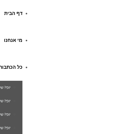
דף הבית
מי אנחנו
כל הכתבות
יופי! ש
יופי! 
יופי! ש
יופי! ש