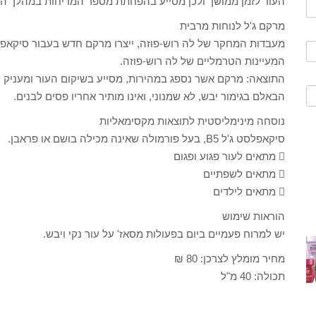
העור לזמן ממושך ולכן מסייע בהפחתת מספר המריחות במהלך היו
מרקם ג'ל לנוחות מרבית
המעיינות הטרמליים של לה רוש-פוזה.
התוצאה: מרקם אשר נספג במהירות, מסייע בשיקום העור ומעניק נ
הבאלם בגימור יבש, לא שמנוני, ואינו מותיר אחריו פסים לבנים.
נוסחה מינימליסטית לתוצאות מקסימאליות
סיקאפלסט ג'ל B5, בעל פורמולה שאינה מכילה בושם או פראבן.
 מתאים לעור פגוע ופגום
 מתאים לשפתיים
 מתאים לילדים
הוראות שימוש
יש למרוח פעמיים ביום בפעולות מסאז' על עור נקי ויבש.
מחיר מומלץ לצרכן: 80 ₪
תכולה: 40 מ"ל