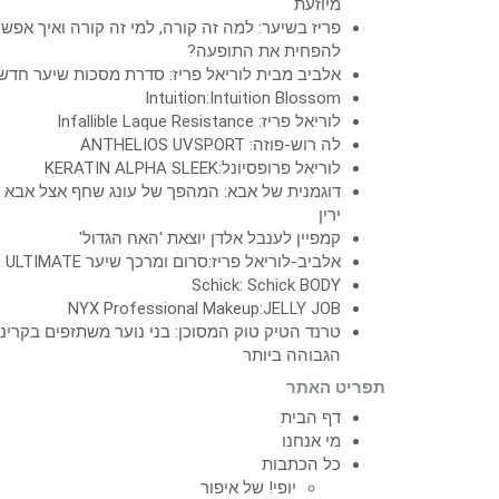
מיוזעת
פריז בשיער: למה זה קורה, למי זה קורה ואיך אפש
להפחית את התופעה?
אלביב מבית לוריאל פריז: סדרת מסכות שיער חדש
Intuition:Intuition Blossom
לוריאל פריז: Infallible Laque Resistance
לה רוש-פוזה: ANTHELIOS UVSPORT
לוריאל פרופסיונל:KERATIN ALPHA SLEEK
דוגמנית של אבא: המהפך של עונג שחף אצל אבא
ירין
קמפיין לענבל אלדן יוצאת 'האח הגדול'
אלביב-לוריאל פריז:סרום ומרכך שיער ULTIMATE
Schick: Schick BODY
NYX Professional Makeup:JELLY JOB
טרנד הטיק טוק המסוכן: בני נוער משתזפים בקרינ
הגבוהה ביותר
תפריט האתר
דף הבית
מי אנחנו
כל הכתבות
יופי! של איפור