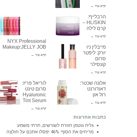
קרא עוד ←
הרבלייף:
HL/SKIN –
קרם לילה
קרא עוד ←
NYX Professional
מייבלין ניו
Makeup:JELLY JOB
יורק: ליפטר
קרא עוד ←
סרום
קונסילר
קרא עוד ←
אלונה שכטר:
לוריאל פריז:
דאודורנט
סרום טינט
רול און
Hyaluronic
Tint Serum
קרא עוד ←
קרא עוד ←
כתבות אחרונות
גלית גוטמן חוזרת לשורשים, תרתי משמע
מריחים את הסוף: 46% יפסלו אתכם על חולצה