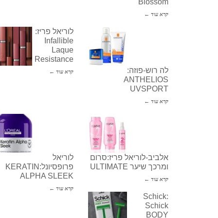
Blossom
קרא עוד ←
לוריאל פריז:
Infallible
Laque
Resistance
לה רוש-פוזה:
קרא עוד ←
ANTHELIOS
UVSPORT
קרא עוד ←
אלביב-לוריאל פריז:סרום
לוריאל
ומרכך שיער ULTIMATE
פרופסיונל:KERATIN
ALPHA SLEEK
קרא עוד ←
קרא עוד ←
Schick:
Schick
BODY