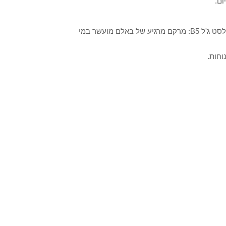
ם.
מעבדות המחקר של לה רוש-פוזה, ייצרו מרקם חדש בעבור סיקאפלסט ג'ל B5: מרקם מרגיע של באלם מועשר במי
וחות.