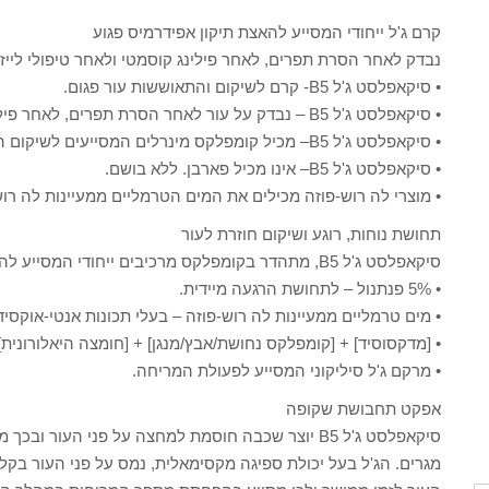
קרם ג'ל ייחודי המסייע להאצת תיקון אפידרמיס פגוע
נבדק לאחר הסרת תפרים, לאחר פילינג קוסמטי ולאחר טיפולי לייז
• סיקאפלסט ג'ל B5- קרם לשיקום והתאוששות עור פגום.
• סיקאפלסט ג'ל B5 – נבדק על עור לאחר הסרת תפרים, לאחר פילינג קוסמטי ולאחר טיפול לייזר.
• סיקאפלסט ג'ל B5– מכיל קומפלקס מינרלים המסייעים לשיקום האפידרמיס.
• סיקאפלסט ג'ל B5– אינו מכיל פארבן. ללא בושם.
• מוצרי לה רוש-פוזה מכילים את המים הטרמליים ממעיינות לה רוש-
תחושת נוחות, רוגע ושיקום חוזרת לעור
סיקאפלסט ג'ל B5, מתהדר בקומפלקס מרכיבים ייחודי המסייע להאצת תיקון אפידרמיס פגוע:
• 5% פנתנול – לתחושת הרגעה מיידית.
• מים טרמליים ממעיינות לה רוש-פוזה – בעלי תכונות אנטי-אוקסיד
• [מדקסוסיד] + [קומפלקס נחושת/אבץ/מנגן] + [חומצה היאלורונית
• מרקם ג'ל סיליקוני המסייע לפעולת המריחה.
אפקט תחבושת שקופה
סיקאפלסט ג'ל B5 יוצר שכבה חוסמת למחצה על פני הע
מגרים. הג'ל בעל יכולת ספיגה מקסימאלית, נמס על פני העור בקלי