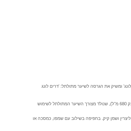
לונג' ומשיק את הגרסה לשיער מתולתל: 'דרים לונג
סדרת השיער החדשה כוללת: מסיכה לשיער-מוצר מוגדל (מארז ענק 680 מ"ל), שנולד מצורך השיער המתולתל לשימוש
תלים בעלת 3 שימושים, מכילה גליצרין ושמן קיק. בחפיפה בשילוב עם שמפו, כמסכה או