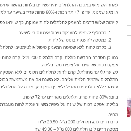
לאחר השימוש במסכה התלתלים יהיו עשירים בלחות מהשורש ועד ה
או מגע שמנוני. עד פי 7 יותר רכות ו-80% פחות פריז בשיער עד למשך 72 שעות.
קיימות שלוש דרכים להעניק לתלתלים לחות עמוקה, כך שייראו כפ
כתחליף לשמפו להענקת טיפול אינטנסיבי לשיער
כמסכה להענקת בוסט של לחות
כקרם לחות ללא שטיפה המעניק טיפול אולטימטיבי לתלתלי
כמו כן הסדרה החדשה כוללת:
אפקט רכות של שינה על ציפית משי בלילה.
לשיער גלי עד מתולתל. קרם לחות לתלתלים חלומיים ללא הפסקה 
התלתלים שתמיד חלמת עליהם. לא משנה אם את משתמשת בבוקר א
עוצמתי ללא סולפטים המכיל גליצרין ושמן קיק, מגנה על התלתלי
ביום: 80% פחות פריז, תלתלים מוגדרים עד 72 שעות.
בלילה: אפקט רכות של שינה על ציפית משי והענקת לחות מוגברת 
מחיר:
קרם דרים לונג תלתלים 200 מ"ל- 29.90 ש"ח
מסכה דרים לונג תלתלים 680 מ"ל – 49.90 שח