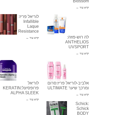
Blossom
קרא עוד ←
לוריאל פריז:
Infallible
Laque
Resistance
לה רוש-פוזה:
קרא עוד ←
ANTHELIOS
UVSPORT
קרא עוד ←
אלביב-לוריאל פריז:סרום
לוריאל
ומרכך שיער ULTIMATE
פרופסיונל:KERATIN
ALPHA SLEEK
קרא עוד ←
קרא עוד ←
Schick:
Schick
BODY