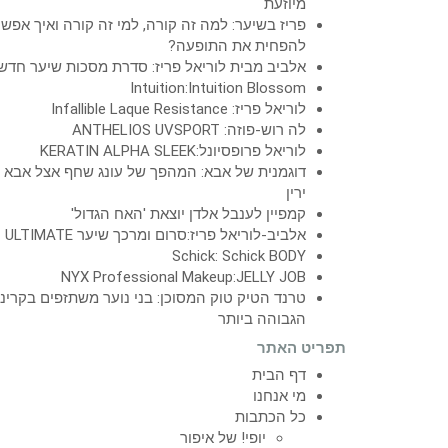
מיוזעת
פריז בשיער: למה זה קורה, למי זה קורה ואיך אפש
להפחית את התופעה?
אלביב מבית לוריאל פריז: סדרת מסכות שיער חדש
Intuition:Intuition Blossom
לוריאל פריז: Infallible Laque Resistance
לה רוש-פוזה: ANTHELIOS UVSPORT
לוריאל פרופסיונל:KERATIN ALPHA SLEEK
דוגמנית של אבא: המהפך של עונג שחף אצל אבא
ירין
קמפיין לענבל אלדן יוצאת 'האח הגדול'
אלביב-לוריאל פריז:סרום ומרכך שיער ULTIMATE
Schick: Schick BODY
NYX Professional Makeup:JELLY JOB
טרנד הטיק טוק המסוכן: בני נוער משתזפים בקרינ
הגבוהה ביותר
תפריט האתר
דף הבית
מי אנחנו
כל הכתבות
יופי! של איפור