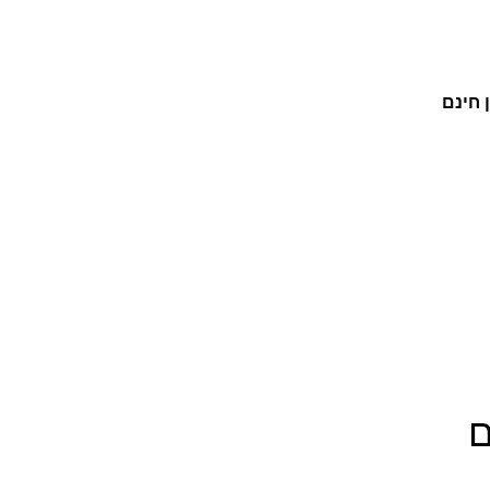
 חינם
ם