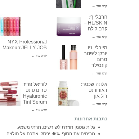
קרא עוד ←
הרבלייף:
HL/SKIN –
קרם לילה
קרא עוד ←
NYX Professional
מייבלין ניו
Makeup:JELLY JOB
יורק: ליפטר
קרא עוד ←
סרום
קונסילר
קרא עוד ←
אלונה שכטר:
לוריאל פריז:
דאודורנט
סרום טינט
רול און
Hyaluronic
Tint Serum
קרא עוד ←
קרא עוד ←
כתבות אחרונות
גלית גוטמן חוזרת לשורשים, תרתי משמע
מריחים את הסוף: 46% יפסלו אתכם על חולצה