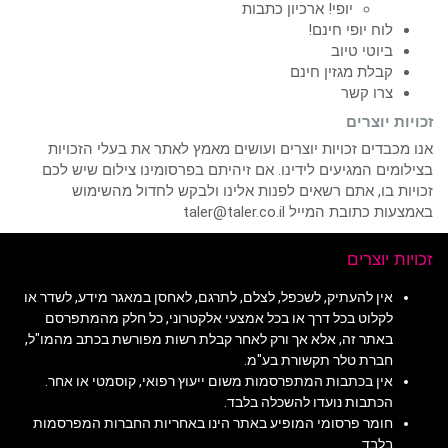
יופי! ארכיון כתבות
לוח יופי חינם!
ביוטי טיוב
קבלת מגזין חינם
צרו קשר
זכויות יוצרים
אנו מכבדים זכויות יוצרים ועושים מאמץ לאתר את בעלי הזכויות
בצילומים המגיעים לידינו. אם זיהיתם בפרסומינו צילום שיש לכם
זכויות בו, אתם רשאים לפנות אלינו ולבקש לחדול מהשימוש
באמצעות כתובת המייל taler@taler.co.il
זכויות יוצרים
אין להעתיק, לשכפל, לצלם, לתרגם, לאחסן במאגר מידע, לשדר או
לקלוט בכל דרך או בכל אמצעי אלקטרוני, כל חלק מהמתפרסם
באתר זה, אלא אך ורק לאחר קבלת רשות מפורשת בכתב מהמו"ל,
חברת טלר תקשורת בע"מ.
אין בכתבות המתפרסמות משום ייעוץ רפואי, קוסמטי או אחר.
הכתבות נועדו להשכלה בלבד.
חומר פרסומי המופיע באתר הינו באחריות החברות המפרסמות
בלבד.