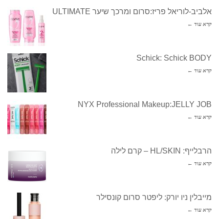
אלביב-לוריאל פריז:סרום ומרכך שיער ULTIMATE
קרא עוד ←
Schick: Schick BODY
קרא עוד ←
NYX Professional Makeup:JELLY JOB
קרא עוד ←
הרבלייף: HL/SKIN – קרם לילה
קרא עוד ←
מייבלין ניו יורק: ליפטר סרום קונסילר
קרא עוד ←