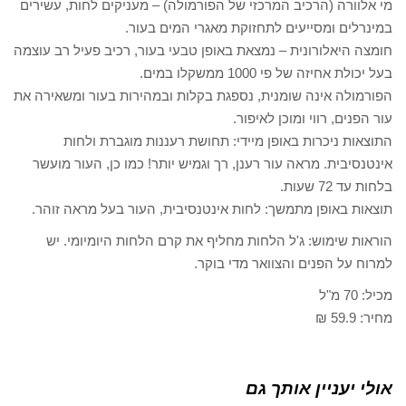
מי אלוורה (הרכיב המרכזי של הפורמולה) – מעניקים לחות, עשירים
במינרלים ומסייעים לתחזוקת מאגרי המים בעור.
חומצה היאלורונית – נמצאת באופן טבעי בעור, רכיב פעיל רב עוצמה
בעל יכולת אחיזה של פי 1000 ממשקלו במים.
הפורמולה אינה שומנית, נספגת בקלות ובמהירות בעור ומשאירה את
עור הפנים, רווי ומוכן לאיפור.
התוצאות ניכרות באופן מיידי: תחושת רעננות מוגברת ולחות
אינטנסיבית. מראה עור רענן, רך וגמיש יותר! כמו כן, העור מועשר
בלחות עד 72 שעות.
תוצאות באופן מתמשך: לחות אינטנסיבית, העור בעל מראה זוהר.
הוראות שימוש: ג'ל הלחות מחליף את קרם הלחות היומיומי. יש
למרוח על הפנים והצוואר מדי בוקר.
מכיל: 70 מ"ל
מחיר: 59.9 ₪
אולי יעניין אותך גם