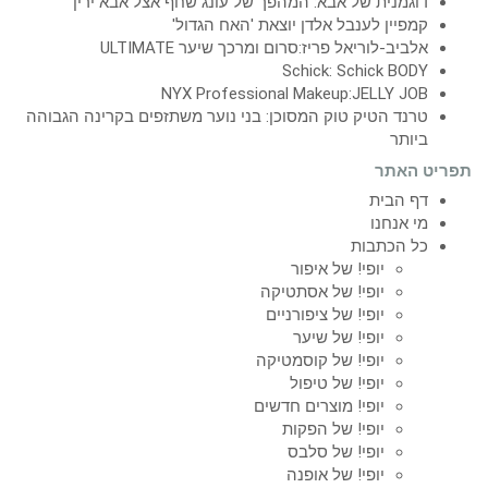
דוגמנית של אבא: המהפך של עונג שחף אצל אבא ירין
קמפיין לענבל אלדן יוצאת 'האח הגדול'
אלביב-לוריאל פריז:סרום ומרכך שיער ULTIMATE
Schick: Schick BODY
NYX Professional Makeup:JELLY JOB
טרנד הטיק טוק המסוכן: בני נוער משתזפים בקרינה הגבוהה
ביותר
תפריט האתר
דף הבית
מי אנחנו
כל הכתבות
יופי! של איפור
יופי! של אסתטיקה
יופי! של ציפורניים
יופי! של שיער
יופי! של קוסמטיקה
יופי! של טיפול
יופי! מוצרים חדשים
יופי! של הפקות
יופי! של סלבס
יופי! של אופנה