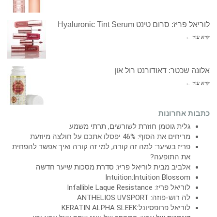
לוריאל פריז: סרום טינט Hyaluronic Tint Serum
קרא עוד ←
אלונה שכטר: דאודורנט רול און
קרא עוד ←
כתבות אחרונות
גלית גוטמן חוזרת לשורשים, תרתי משמע
מריחים את הסוף: 46% יפסלו אתכם על חולצה מיוזעת
פריז בשיער: למה זה קורה, למי זה קורה ואיך אפשר להפחית
את התופעה?
אלביב מבית לוריאל פריז: סדרת מסכות שיער חדשה
Intuition:Intuition Blossom
לוריאל פריז: Infallible Laque Resistance
לה רוש-פוזה: ANTHELIOS UVSPORT
לוריאל פרופסיונל:KERATIN ALPHA SLEEK