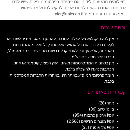
בצילומים המגיעים לידינו. אם זיהיתם בפרסומינו צילום שיש לכם
זכויות בו, אתם רשאים לפנות אלינו ולבקש לחדול מהשימוש
באמצעות כתובת המייל taler@taler.co.il
זכויות יוצרים
אין להעתיק, לשכפל, לצלם, לתרגם, לאחסן במאגר מידע, לשדר או
לקלוט בכל דרך או בכל אמצעי אלקטרוני, כל חלק מהמתפרסם
באתר זה, אלא אך ורק לאחר קבלת רשות מפורשת בכתב מהמו"ל,
חברת טלר תקשורת בע"מ.
אין בכתבות המתפרסמות משום ייעוץ רפואי, קוסמטי או אחר.
הכתבות נועדו להשכלה בלבד.
חומר פרסומי המופיע באתר הינו באחריות החברות המפרסמות
בלבד.
קטגוריות באתר יופי
אחר
(28)
ביוטי טיוב
(36)
יופי! ארכיון כתבות
(954)
יופי! מוצרים חדשים
(2,566)
יופי! של אופנה
(35)