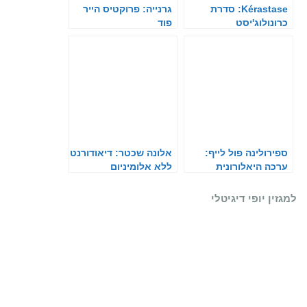
Kérastase: סדרת
גרנייה: פרוקטיס הייר
כרונולוג'יסט
פוד
ספירולינה פול לייף:
אלונה שכטר: דיאודורנט
ערכה היאלורונית
ללא אלומיניום
למגזין יופי דיגיטלי