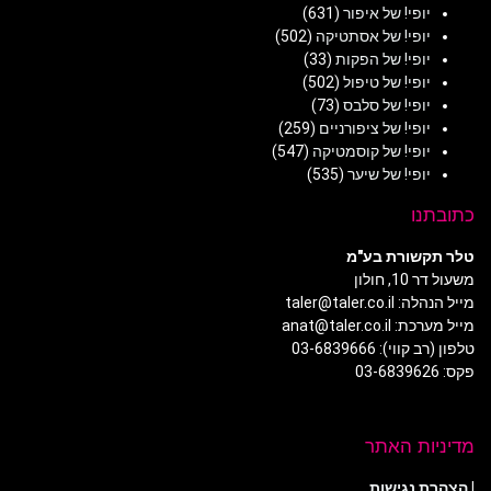
יופי! של איפור
(631)
יופי! של אסתטיקה
(502)
יופי! של הפקות
(33)
יופי! של טיפול
(502)
יופי! של סלבס
(73)
יופי! של ציפורניים
(259)
יופי! של קוסמטיקה
(547)
יופי! של שיער
(535)
כתובתנו
טלר תקשורת בע"מ
משעול דר 10, חולון
מייל הנהלה: taler@taler.co.il
מייל מערכת: anat@taler.co.il
טלפון (רב קווי): 03-6839666
פקס: 03-6839626
מדיניות האתר
|
הצהרת נגישות