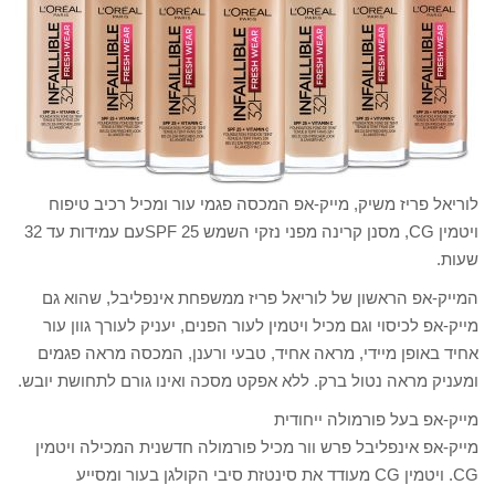
לוריאל פריז משיק, מייק-אפ המכסה פגמי עור ומכיל רכיב טיפוח
ויטמין CG, מסנן קרינה מפני נזקי השמש 25 SPFעם עמידות עד 32
שעות.
המייק-אפ הראשון של לוריאל פריז ממשפחת אינפליבל, שהוא גם
מייק-אפ לכיסוי וגם מכיל ויטמין לעור הפנים, יעניק לעורך גוון עור
אחיד באופן מיידי, מראה אחיד, טבעי ורענן, המכסה מראה פגמים
ומעניק מראה נטול ברק. ללא אפקט מסכה ואינו גורם לתחושת יובש.
מייק-אפ בעל פורמולה ייחודית
מייק-אפ אינפליבל פרש וור מכיל פורמולה חדשנית המכילה ויטמין
CG. ויטמין CG מעודד את סינטזת סיבי הקולגן בעור ומסייע