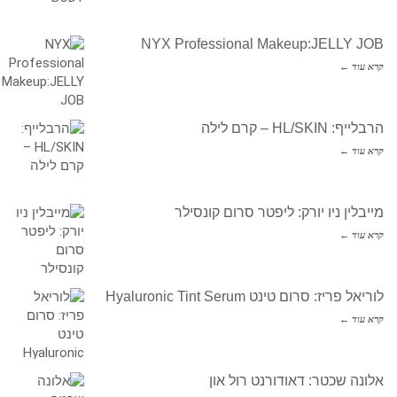
NYX Professional Makeup:JELLY JOB
קרא עוד ←
הרבלייף: HL/SKIN – קרם לילה
קרא עוד ←
מייבלין ניו יורק: ליפטר סרום קונסילר
קרא עוד ←
לוריאל פריז: סרום טינט Hyaluronic Tint Serum
קרא עוד ←
אלונה שכטר: דאודורנט רול און