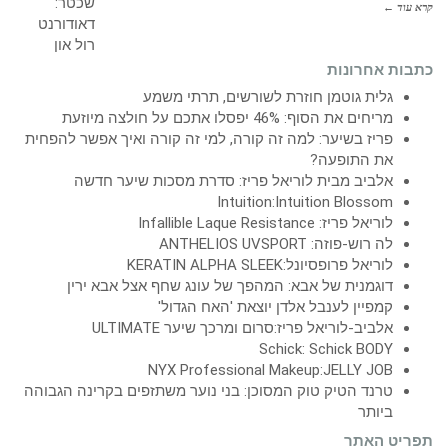
קרא עוד ←
כתבות אחרונות
גלית גוטמן חוזרת לשורשים, תרתי משמע
מריחים את הסוף: 46% יפסלו אתכם על חולצה מיוזעת
פריז בשיער: למה זה קורה, למי זה קורה ואיך אפשר להפחית
את התופעה?
אלביב מבית לוריאל פריז: סדרת מסכות שיער חדשה
Intuition:Intuition Blossom
לוריאל פריז: Infallible Laque Resistance
לה רוש-פוזה: ANTHELIOS UVSPORT
לוריאל פרופסיונל:KERATIN ALPHA SLEEK
דוגמנית של אבא: המהפך של עונג שחף אצל אבא ירין
קמפיין לענבל אלדן יוצאת 'האח הגדול'
אלביב-לוריאל פריז:סרום ומרכך שיער ULTIMATE
Schick: Schick BODY
NYX Professional Makeup:JELLY JOB
טרנד הטיק טוק המסוכן: בני נוער משתזפים בקרינה הגבוהה
ביותר
תפריט האתר