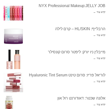
NYX Professional Makeup:JELLY JOB
קרא עוד ←
הרבלייף: HL/SKIN – קרם לילה
קרא עוד ←
מייבלין ניו יורק: ליפטר סרום קונסילר
קרא עוד ←
לוריאל פריז: סרום טינט Hyaluronic Tint Serum
קרא עוד ←
אלונה שכטר: דאודורנט רול און
קרא עוד ←