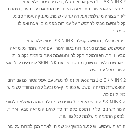
SKIN INK 2 ב-1 מייק-אפ וקונסילר, מעניק כיסוי מלא, אחיד
ומטשטש פגמי עור. הפורמולה הייחודית מתמזגת עם העור, נצמדת
לעור בצורה מושלמת ועמידה עד 48 שעות. מעניקה גימור טבעי,
קליל ונושם מבלי להתפשר על עמידות בפני מים, זיעה ואפילו
שפשוף.
כיסוי מושלם, תחושה קלילה: SKIN INK כיסוי מלא ואחיד,
המטשטש פגמים ואי אחידות בגוון העור, ועם זאת שומר על מראה
טבעי וזוהר. הפורמולה הקלילה והנושמת אינה סותמת נקבוביות
ומאפשרת לעור לנשום, מה שהופך את SKIN INK למתאים לכל סוגי
העור, כולל עור רגיש.
SKIN INK 2 ב-1 מייק-אפ וקונסילר מגיע עם אפליקטור עם גב רחב,
המאפשרת מריחה וטשטוש כמו מייק-אפ ובעל קצה מחודד לשימוש
כמו קונסילר.
ה-SKIN INK החדש מגיע ב-7 גוונים שונים להתאמה מושלמת לגווני
העור השונים. כל גוון תוכנן בקפידה כדי להעניק מראה טבעי ואחיד,
ולספק התאמה מושלמת לכל גוון עור.
הוראות שימוש: יש לנער במשך 10 שניות ולאחר מכן למרוח על עור