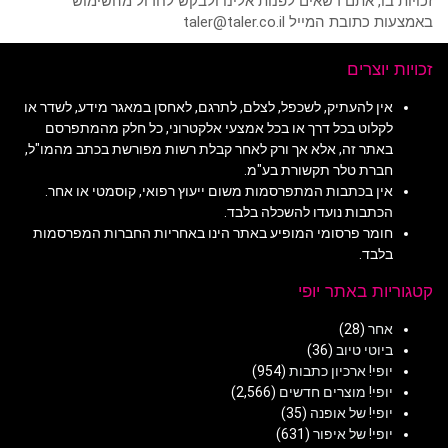
זכויות בו, אתם רשאים לפנות אלינו ולבקש לחדול מהשימוש
באמצעות כתובת המייל taler@taler.co.il
זכויות יוצרים
אין להעתיק, לשכפל, לצלם, לתרגם, לאחסן במאגר מידע, לשדר או
לקלוט בכל דרך או בכל אמצעי אלקטרוני, כל חלק מהמתפרסם
באתר זה, אלא אך ורק לאחר קבלת רשות מפורשת בכתב מהמו"ל,
חברת טלר תקשורת בע"מ.
אין בכתבות המתפרסמות משום ייעוץ רפואי, קוסמטי או אחר.
הכתבות נועדו להשכלה בלבד.
חומר פרסומי המופיע באתר הינו באחריות החברות המפרסמות
בלבד.
קטגוריות באתר יופי
אחר
(28)
ביוטי טיוב
(36)
יופי! ארכיון כתבות
(954)
יופי! מוצרים חדשים
(2,566)
יופי! של אופנה
(35)
יופי! של איפור
(631)