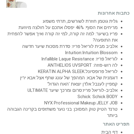
כתבות אחרונות
גלית גוטמן חוזרת לשורשים, תרתי משמע
מריחים את הסוף: 46% יפסלו אתכם על חולצה מיוזעת
פריז בשיער: למה זה קורה, למי זה קורה ואיך אפשר להפחית
את התופעה?
אלביב מבית לוריאל פריז: סדרת מסכות שיער חדשה
Intuition:Intuition Blossom
לוריאל פריז: Infallible Laque Resistance
לה רוש-פוזה: ANTHELIOS UVSPORT
לוריאל פרופסיונל:KERATIN ALPHA SLEEK
דוגמנית של אבא: המהפך של עונג שחף אצל אבא ירין
קמפיין לענבל אלדן יוצאת 'האח הגדול'
אלביב-לוריאל פריז:סרום ומרכך שיער ULTIMATE
Schick: Schick BODY
NYX Professional Makeup:JELLY JOB
טרנד הטיק טוק המסוכן: בני נוער משתזפים בקרינה הגבוהה
ביותר
תפריט האתר
דף הבית