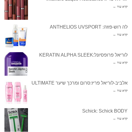
קרא עוד ←
לה רוש-פוזה: ANTHELIOS UVSPORT
קרא עוד ←
לוריאל פרופסיונל:KERATIN ALPHA SLEEK
קרא עוד ←
אלביב-לוריאל פריז:סרום ומרכך שיער ULTIMATE
קרא עוד ←
Schick: Schick BODY
קרא עוד ←