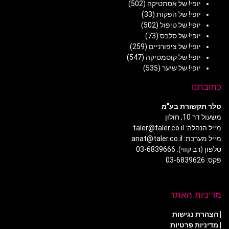
יופי! של אסתטיקה
(502)
יופי! של הפקות
(33)
יופי! של טיפול
(502)
יופי! של סלבס
(73)
יופי! של ציפורניים
(259)
יופי! של קוסמטיקה
(547)
יופי! של שיער
(535)
כתובתנו
טלר תקשורת בע"מ
משעול דר 10, חולון
מייל הנהלה: taler@taler.co.il
מייל מערכת: anat@taler.co.il
טלפון (רב קווי): 03-6839666
פקס: 03-6839626
מדיניות האתר
|
הצהרת נגישות
|
מדיניות פרטיות