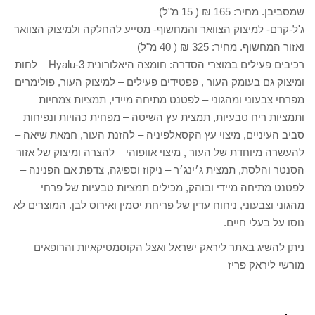
שמסביבן. מחיר: 165 ₪ ( 15 מ"ל)
ג'ל-קרם- למיצוק הצוואר והמחשוף- מסייע להחלקה ולמיצוק הצוואר
ואזור המחשוף. מחיר: 325 ₪ ( 40 מ"ל)
רכיבים פעילים במוצרי הסדרה: חומצה היאלורונית 3-Hyalu – לחות
ומיצוק גם בעומק העור , פפטידים פעילים – למיצוק העור, פולימרים
מפרחי צבעוני ומהגוני – לפטנט מתיחה מיידי, תמציות צמחיות
ותמציות ריח טבעיות, תמצית עץ השיטה – מפחית כהויות ונפיחות
סביב העיניים, מיצוי עץ הקסאלפיניה – להזנת העור, חמאת שיאה –
להעשרה מיוחדת של העור , מיצוי אוופוהי – להצרה ומיצוק של אזור
הסנטר והלסת, תמצית ג׳ינג׳ר – ניקוז וספיגה, צדפת אם הפנינה –
לפטנט מתיחה מיידי ובוהק, מכילים תמציות טבעיות של פרחי
מהגוני וצבעוני, ניחוח עדין של פריחת יסמין ואירוס לבן. המוצרים לא
נוסו על בעלי חיים.
ניתן להשיג באתר ליראק ישראל ואצל הקוסמטיקאיות והרופאים
מורשי ליראק פריז