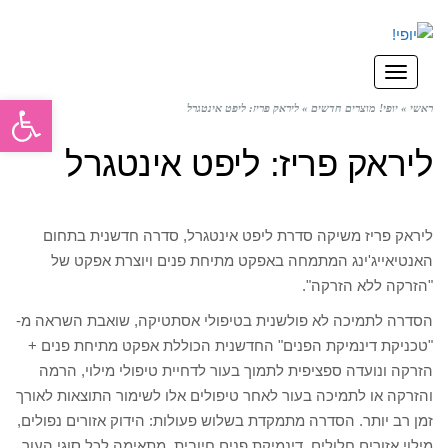
תפריט
פתח סרגל
ראשי
»
יופי! מוצרים חדשים
»
ליראק פריז: ליפט אינטגרל
ליראק פריז: ליפט אינטגרל
ליראק פריז משיקה סדרת ליפט אינטגרל, סדרה חדשנית בתחום
האנטיאייג'ינג המתמחה באפקט מתיחת פנים ויוצרת אפקט של
"הזרקה ללא הזרקה".
הסדרה לתמיכה לא פולשנית בטיפולי אסתטיקה, שואבת השראה מ-
"טכניקת דינמיקת הפנים" החדשנית הכוללת אפקט מתיחת פנים +
הזרקה ונועדה ספציפית לתמוך בעור לדחיית טיפולי מילוי, הרמה
והזרקה או לתמיכה בעור לאחר טיפולים אלו לשימור התוצאות לאורך
זמן רב יותר. הסדרה מתמקדת בשלוש פעולות: הידוק אזורים נפולים,
מילוי אזורים חלולים, דינמיקת פנים חיובית. מתאימה לכל סוגי העור