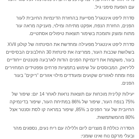
עם הופעת סימני גיל.
סדרת ליפט אינטגרל מסייעת בהחזרת הדינמיות החיובית לעור
הפנים, החזרת הנפח, אפקט מתיחה ומילוי, מעניקה מראה עור
מתוח ומוצק ותומכת בשימור תוצאות טיפולים אסתטיים.
סדרת ליפט אינטגרל מפעילה ומחדשת את הסינתזה של קולגן XVII
בשלושת שכבות העור, ממריצה את סינתזת 30 החלבונים הבסיסיים
בעור, משקמת את דינמיקת הפנים הודות לארבעה פטנטים ייחודיים
לליראק, המבוססים על שימוש בתמציות פרחים ופפטידים המחזירים
נפח ומתח לאזורים שקועים ומעודדים מילוי אזורים "ריקים" בעור
הפנים.
יעילות קלינית מוכחות עם תוצאות נראות לאחר 14 יום: שיפור של
75% בנפח העור, שיפור של 86% במתיחת העור, שיפור בדינמיקה
החיובית של עור הפנים ב 85%, שיפור במראה קו לסת וסנטר אצל
80% מהמשתמשות.
הסדרה כוללת 8 מוצרים ליום וללילה עם ריח נעים, נספגים מהר
ובעלי מרקם נוח ואינו שומני: