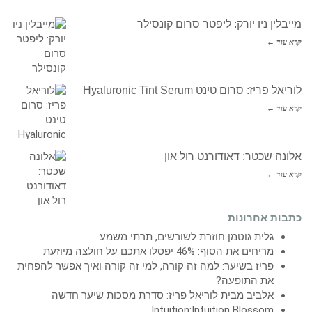
מייבלין ניו יורק: ליפטר סרום קונסילר
קרא עוד ←
לוריאל פריז: סרום טינט Hyaluronic Tint Serum
קרא עוד ←
אלונה שכטר: דאודורנט רול און
קרא עוד ←
כתבות אחרונות
גלית גוטמן חוזרת לשורשים, תרתי משמע
מריחים את הסוף: 46% יפסלו אתכם על חולצה מיוזעת
פריז בשיער: למה זה קורה, למי זה קורה ואיך אפשר להפחית
את התופעה?
אלביב מבית לוריאל פריז: סדרת מסכות שיער חדשה
Intuition:Intuition Blossom