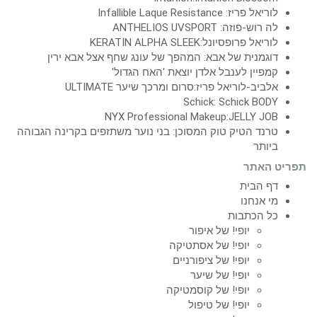
לוריאל פריז: Infallible Laque Resistance
לה רוש-פוזה: ANTHELIOS UVSPORT
לוריאל פרופסיונל:KERATIN ALPHA SLEEK
דוגמנית של אבא: המהפך של עונג שחף אצל אבא ירין
קמפיין לענבל אלדן יוצאת 'האח הגדול'
אלביב-לוריאל פריז:סרום ומרכך שיער ULTIMATE
Schick: Schick BODY
NYX Professional Makeup:JELLY JOB
טרנד הטיק טוק המסוכן: בני נוער משתזפים בקרינה הגבוהה
ביותר
תפריט האתר
דף הבית
מי אנחנו
כל הכתבות
יופי! של איפור
יופי! של אסתטיקה
יופי! של ציפורניים
יופי! של שיער
יופי! של קוסמטיקה
יופי! של טיפול