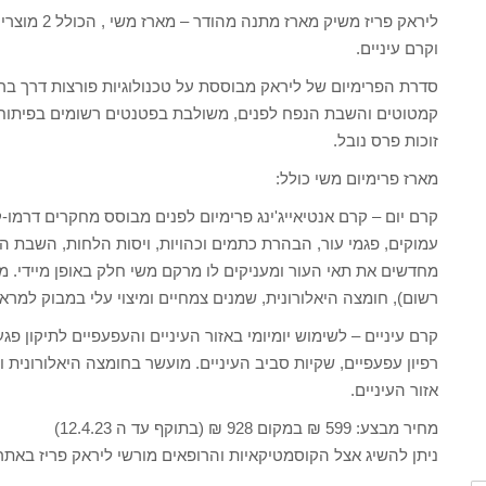
ליראק פריז מ
וקרם עיניים.
סדרת הפרימיום של ליראק מבוססת על טכנולוגיות פורצות דרך ברפ
קמטוטים והשבת הנפח לפנים, משולבת בפטנטים רשומים בפיתוח 
זוכות פרס נובל.
מארז פרימיום משי כולל:
קרם יום – קרם אנטיאייג'ינג פרימיום לפנים מבוסס מחקרים דרמו-
עמוקים, פגמי עור, הבהרת כתמים וכהויות, ויסות הלחות, השבת הא
מחדשים את תאי העור ומעניקים לו מרקם משי חלק באופן מיידי. מ
רשום), חומצה היאלורונית, שמנים צמחיים ומיצוי עלי במבוק למרא
קרם עיניים – לשימוש יומיומי באזור העיניים והעפעפיים לתיקון פג
רפיון עפעפיים, שקיות סביב העיניים. מועשר בחומצה היאלורונית ו
אזור העיניים.
מחיר מבצע: 599 ₪ במקום 928 ₪ (בתוקף עד ה 12.4.23)
ניתן להשיג אצל הקוסמטיקאיות והרופאים מורשי ליראק פריז באתר