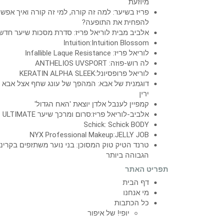
מיוזעת
פריז בשיער: למה זה קורה, למי זה קורה ואיך אפש
להפחית את התופעה?
אלביב מבית לוריאל פריז: סדרת מסכות שיער חדש
Intuition:Intuition Blossom
לוריאל פריז: Infallible Laque Resistance
לה רוש-פוזה: ANTHELIOS UVSPORT
לוריאל פרופסיונל:KERATIN ALPHA SLEEK
דוגמנית של אבא: המהפך של עונג שחף אצל אבא
ירין
קמפיין לענבל אלדן יוצאת 'האח הגדול'
אלביב-לוריאל פריז:סרום ומרכך שיער ULTIMATE
Schick: Schick BODY
NYX Professional Makeup:JELLY JOB
טרנד הטיק טוק המסוכן: בני נוער משתזפים בקרינ
הגבוהה ביותר
תפריט האתר
דף הבית
מי אנחנו
כל הכתבות
יופי! של איפור