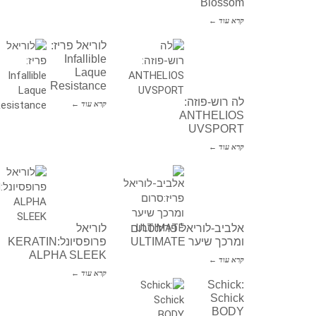
Blossom
קרא עוד ←
לוריאל פריז:
Infallible
Laque
Resistance
לה רוש-פוזה:
קרא עוד ←
ANTHELIOS
UVSPORT
קרא עוד ←
אלביב-לוריאל פריז:סרום
לוריאל
ומרכך שיער ULTIMATE
פרופסיונל:KERATIN
ALPHA SLEEK
קרא עוד ←
קרא עוד ←
Schick:
Schick
BODY