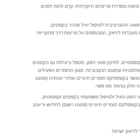
שיק מארז מתנה מהודר – מארז משי , הכולל 2 מוצרי טיפוח מסדרת פרימיום היוקרתית: קרם לחות לפנים
ואה הרגנרטיבית לטיפול יעיל ומהיר בקמטים,
מעבדות ליראק, המבוססים על פריצות דרך מחקריות
קוסמטיים, לתיקון פגעי הזמן. מטפל ביעילות גם בקמטים
לסטיות וצמצום הנקבוביות. מגוון החומרים הפעילים
ועשר בקומפלקס חומרים חיוניים ועתירי אנרגיה (פטנט
ה חלק בגימור מט משי.
עי הזמן והגיל ולטיפול משמעותי בקמטים וקמטוטים,
בקומפלקס חומרים חיוניים (פטנט רשום) לחידוש וריענון
 ליראק ישראל