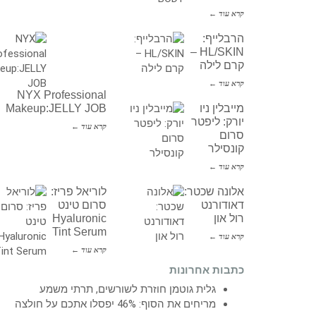
קרא עוד ←
הרבלייף:
HL/SKIN –
קרם לילה
קרא עוד ←
NYX Professional
מייבלין ניו
Makeup:JELLY JOB
יורק: ליפטר
קרא עוד ←
סרום
קונסילר
קרא עוד ←
אלונה שכטר:
לוריאל פריז:
דאודורנט
סרום טינט
רול און
Hyaluronic
Tint Serum
קרא עוד ←
קרא עוד ←
כתבות אחרונות
גלית גוטמן חוזרת לשורשים, תרתי משמע
מריחים את הסוף: 46% יפסלו אתכם על חולצה