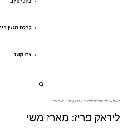
ביוטי טיוב
קבלת מגזין חינ
צרו קשר
ראשי
»
יופי! מוצרים חדשים
»
ליראק פריז: מארז משי
ליראק פריז: מארז משי