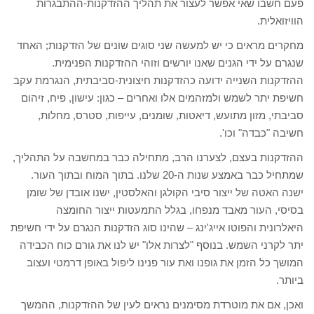
פעם חשבו שאי אפשר לעצור את תהליך ההזדקנות-ההתבגרות
הוויזואלית.
מחקרים מראים כי יש למעשה שני סוגים שונים של הזדקנות; האחד
שנגרם על ידי הגנים שאנו יורשים וזוהי ההזדקנות הפנימית.
ההזדקנות השנייה ידועה כהזדקנות חיצונית-סביבתית, הנגרמת עקב
חשיפת יתר לשמש ולמזהמים אלו ואחרים – כגון: עישון, פיח, זיהום
סביבתי, מזון מתועש, דיאטות, שומנים, עייפות, סטרס, מחלות,
חשיבה "כבדה" וכו'.
ההזדקנות בעצם, לצערנו הרב, מתחילה כבר במחשבה על התהליך,
שמתחיל כבר באמצע שנות ה-20 שלנו. בתוך המוח ובתוך העור.
ישנה האטה של ייצור סיבי הקולגן והאלסטין, ישנו אובדן של שומן
בסיסי, העור מאבד מנפחו, בגלל התמעטות ייצור החומצה
היאלרונית והפוטו אייג'ינג – שהינו סוג הזדקנות הנגרם על ידי חשיפת
יתר לקרני השמש. בנוסף "לצרות אלו" יש לנו את גורם כוח הכבידה
המושך כל הזמן את גופנו ואת עור פנינו ליפול באופן דרמטי ועצוב
ביותר.
ואכן, אם את מוטרדת מסימנים נראים לעין של ההזדקנות, ההמשך