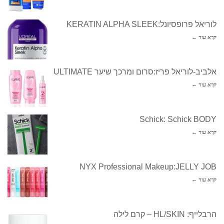
לוריאל פרופסיונל:KERATIN ALPHA SLEEK
קרא עוד ←
אלביב-לוריאל פריז:סרום ומרכך שיער ULTIMATE
קרא עוד ←
Schick: Schick BODY
קרא עוד ←
NYX Professional Makeup:JELLY JOB
קרא עוד ←
הרבלייף: HL/SKIN – קרם לילה