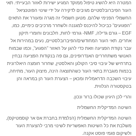
המטרה היא להשיג טיפול ממוקד המגיע ישירות לאזור הבעייתי. תאי
העור הפיברובלסטיים מגיבים לדקירה על ידי שינוי הפוטנציאל
החשמלי הפנימי שלהם. מטען חשמלי זה מגרה ומעורר את התאים
"הפגועים" כביכול להיכנס למגננה ולשחרר מרכיבים כימיים, כמו,
EGF – גורם גדילה, NMF- גורמי לחות, חלבונים וחומרי תיקון
אחרים. תאי העור המחודשים/הפיברובלסטיים, נעים במהירות אל
עבר נקודת הפציעה וזאת כדי להגן על האזור "הפגוע", וכמו שבמוח
האנושי משתחררים האנדרופינים, גם פה בנקודות הפציעה נבחין
בתרחיש של עיבוי סיבי הקולגן והאלסטין, שחרור חומצה היאלרונית
בכמות מוגברת בתאי העור כשהתוצאה הינה, מיצוק העור, מתיחה,
עיבוי השכבה הדראמלית ומכאן – הצערת העור הן במראה והן
בטקסטורה הנלווית.
והרי לכן היגיון שכולו ברור ונכון.
השיטה המדיקלית החשמלית
השיטה המדיקלית החשמלית (הנלמדת בחברת אס אר קוסמטיקס),
משלבת את כל השיטות האפשריות לשינוי מרבי להצערת העור
ולשיקום פגמי פוסט אקנה.