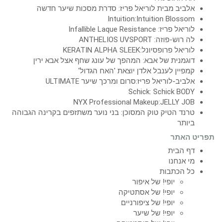
אלביב מבית לוריאל פריז: סדרת מסכות שיער חדשה
Intuition:Intuition Blossom
לוריאל פריז: Infallible Laque Resistance
לה רוש-פוזה: ANTHELIOS UVSPORT
לוריאל פרופסיונל:KERATIN ALPHA SLEEK
דוגמנית של אבא: המהפך של עונג שחף אצל אבא ירין
קמפיין לענבל אלדן יוצאת 'האח הגדול'
אלביב-לוריאל פריז:סרום ומרכך שיער ULTIMATE
Schick: Schick BODY
NYX Professional Makeup:JELLY JOB
טרנד הטיק טוק המסוכן: בני נוער משתזפים בקרינה הגבוהה
ביותר
תפריט האתר
דף הבית
מי אנחנו
כל הכתבות
יופי! של איפור
יופי! של אסתטיקה
יופי! של ציפורניים
יופי! של שיער