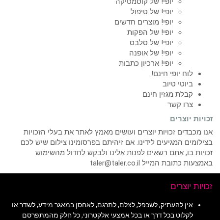
יופי! של קוסמטיקה
יופי! של טיפול
יופי! מוצרים חדשים
יופי! של הפקות
יופי! של סלבס
יופי! של אופנה
יופי! ארכיון כתבות
לוח יופי חינם!
ביוטי טיוב
קבלת מגזין חינם
צרו קשר
זכויות יוצרים
אנו מכבדים זכויות יוצרים ועושים מאמץ לאתר את בעלי הזכויות
בצילומים המגיעים לידינו. אם זיהיתם בפרסומינו צילום שיש לכם
זכויות בו, אתם רשאים לפנות אלינו ולבקש לחדול מהשימוש
באמצעות כתובת המייל taler@taler.co.il
זכויות יוצרים
אין להעתיק, לשכפל, לצלם, לתרגם, לאחסן במאגר מידע, לשדר או
לקלוט בכל דרך או בכל אמצעי אלקטרוני, כל חלק מהמתפרסם