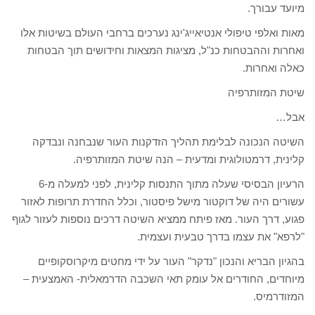
מיועד עבורך.
מאות ואלפי טיפולי אנטיאייג'ינג נערכים ברחבי העולם בשיטות אלו
ואחרות וההבטחות כנ"ל, מציגות המצאות וחידושים תוך הבטחות
כאלה ואחרות.
שיטת המזותרפיה
אבל…
השיטה הנכונה לבלימת תהליך הזדקנות העור שנבחנה ונבדקה
קלינית, דרמטולוגית ומדעית – הנה שיטת המזותרפיה.
הרעיון הבסיסי שעלה מתוך התנסות קלינית, לפני למעלה מ-6
עשורים היה של דוקטור מישל פיסטור, וכלל החדרת תרופות לאזור
פגוע, דרך העור. מאז פיתח ממציא השיטה דרכים נוספות לעזור לגוף
"לרפא" את עצמו בדרך טבעית ועצמית.
בהגיון הבריא והנכון "נדקר" העור על ידי מחטים מיקרוסקופיים
מיוחדים, החודרים אל עומק תאי השכבה הדרמאלית- האמצעית –
המזודרמיס.