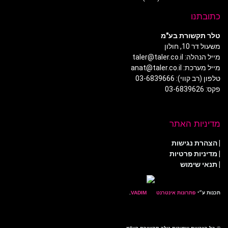
כתובתנו
טלר תקשורת בע"מ
משעול דר 10, חולון
מייל הנהלה: taler@taler.co.il
מייל מערכת: anat@taler.co.il
טלפון (רב קווי): 03-6839666
פקס: 03-6839626
מדיניות האתר
|
הצהרת נגישות
|
מדיניות פרטיות
| תנאי שימוש
תכנות ע״י
פתרונות אינטרנט
.