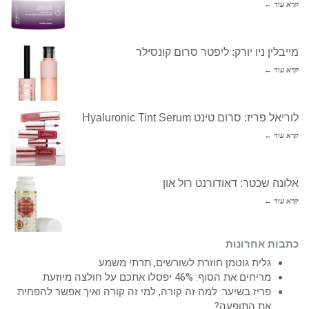
קרא עוד ←
מייבלין ניו יורק: ליפטר סרום קונסילר
קרא עוד ←
לוריאל פריז: סרום טינט Hyaluronic Tint Serum
קרא עוד ←
אלונה שכטר: דאודורנט רול און
קרא עוד ←
כתבות אחרונות
גלית גוטמן חוזרת לשורשים, תרתי משמע
מריחים את הסוף: 46% יפסלו אתכם על חולצה מיוזעת
פריז בשיער: למה זה קורה, למי זה קורה ואיך אפשר להפחית
את התופעה?