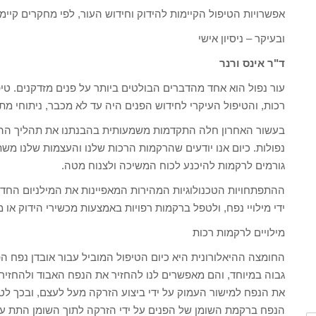
אפשרויות הטיפול הקיימות להידוק וחידוש העור, לפי מחקרים קיימ
ובעיקר – ניסיון אישי
ד"ר אינס ורנר
עור נפול הוא אחד מהדברים הבולטים ביותר על פנים מזדקנים. טי
רכות, והטיפול העיקרי לחידוש הפנים היה עד לא מכבר, ניתוחי מת
בעשור האחרון חלה התקדמות משמעותית בהבנתנו את תהליך ההזדקנ
נפולות. כיום אנו יודעים שהרקמות הרכות שלנו והעצמות שלנו משת
גורמים לרקמות להיכנע לכוח המשיכה ולצנוח מטה.
ההתפתחויות הטכנולוגיות המהירות המאפיינות את המילניום החד
ידי מילויי נפח, ולטפל ברקמות רפויות באמצעות מכשירי הידוק או מ
מילויים לרקמות רכות
החומצה ההיאלורונית היא כיום הטיפול המוביל עבור אובדן נפח הפנ
גבוה במיוחד, והם מאפשרים לנו להחזיר את הנפח האבוד ולהחזיר 
את הנפח למישור העמוק על ידי ביצוע הזרקה מעל לעצם, ובכך לטפ
הנפח ברקמת השומן של הפנים על ידי הזרקה לתוך השומן התת עורי