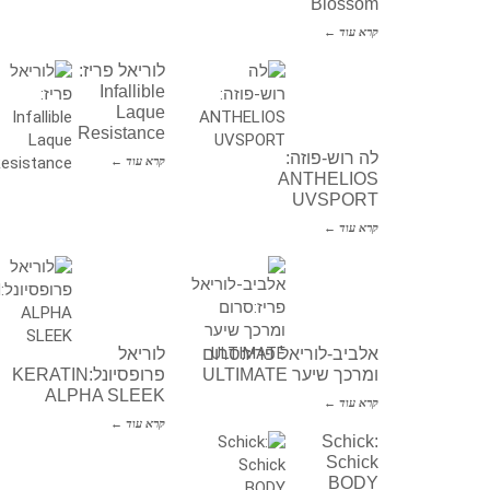
Blossom
קרא עוד ←
לוריאל פריז:
Infallible
Laque
Resistance
לה רוש-פוזה:
קרא עוד ←
ANTHELIOS
UVSPORT
קרא עוד ←
אלביב-לוריאל פריז:סרום
לוריאל
ומרכך שיער ULTIMATE
פרופסיונל:KERATIN
ALPHA SLEEK
קרא עוד ←
קרא עוד ←
Schick:
Schick
BODY