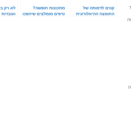
ר
קווים לדמותה של
מתכננות חופשה?
לא רק בז
החומצה ההיאלורונית
טיפים מומלצים שיהפכו
ועובדות 
ה
כל טיול למושלם
היאלורונ
ה