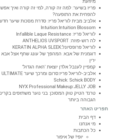
מיוזעת
פריז בשיער: למה זה קורה, למי זה קורה ואיך אפש
להפחית את התופעה?
אלביב מבית לוריאל פריז: סדרת מסכות שיער חדש
Intuition:Intuition Blossom
לוריאל פריז: Infallible Laque Resistance
לה רוש-פוזה: ANTHELIOS UVSPORT
לוריאל פרופסיונל:KERATIN ALPHA SLEEK
דוגמנית של אבא: המהפך של עונג שחף אצל אבא
ירין
קמפיין לענבל אלדן יוצאת 'האח הגדול'
אלביב-לוריאל פריז:סרום ומרכך שיער ULTIMATE
Schick: Schick BODY
NYX Professional Makeup:JELLY JOB
טרנד הטיק טוק המסוכן: בני נוער משתזפים בקרינ
הגבוהה ביותר
תפריט האתר
דף הבית
מי אנחנו
כל הכתבות
יופי! של איפור