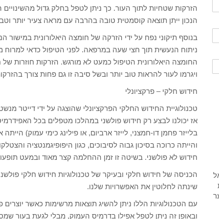
הזרקות שטחיות לתוך העור. כך ניתן לטפל בחלק גדול מהשינויים הנ
הנכון ייתן תוצאה קוסמטית טובה בהרבה עם מראה צעיר יותר וטב
בנוסף תיקוני נפח על ידי הזרקה של חומצה היאלורונית במישור הנכ
ניתוח הנעשית תוך חצי שעה במרפאה. לפני הטיפול כדאי למרוח מ
החומצה היאלורונית הטיפול כמעט לא מורגש. הזרקות חוזרות של ח
ויגרמו לעור להראות טוב יותר ובשל סיבה זו גם פחות צורך בהזרק
חידוש חלקי – פרקציונלי
אז יכולנו לבצע רק חידוש פולשני במהלכו מטפלים בכל האפידרמי
בלייזר פחמן דו-חמצני, לייזר ארביום, או פילינג כימי עמוק) היית
והייתה כרוכה בסיכון גבוה לסיבוכים, כגון היפופיגמנטציה והצטלק
חידוש לא פולשני. בשיטה זו זמן ההחלמה קצר מאוד ובמעט תופעות 
הכניסה של חידוש חלקי ובעיקר של טכנולוגיות חידוש חלקי פולשני
שינתה לחלוטין את האפשרויות שלנו.
עם הטכנולוגיות הללו ניתן להשיג תוצאות מרשימות כאשר יוצרים פצ
ובאופן זה ניתן לטפל אפילו בדרמיס העמוק, מבלי לגעת בעור שמס