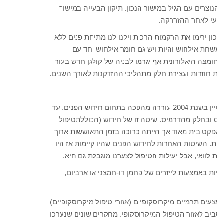
וצרים עם הגיל במישור הנכון. תיקון הבעייה במישור
עי לאחר ההזררקה.
ון ירימו את הרקמות הרכות ויקנו לנו מתיחת פנים ללא
שחת אילחוש והיות ויש גם חומר אילחוש יחד עם
ומצה היאלורונית אף יגרמו לבניה של קולגן חדש בעור
ות חוזרות ועצירת חלק מתהליכי ההזדקנות לאורך השנים.
טכנולוגיית החידוש החלקי הפרקציונלי שהוצגה על ידי דייטר מנשטיין בשנת 2004 עוררה מהפכה בתחום חידוש הפנים. עד
ס ובחלק מהדרמיס. שיטה זו של חידוש (הכוללתטיפול
ה אפקטיבית מאוד אך הייתה כרוכה בזמן התאוששות ארוך
ות. השיטות האחרות לחידוש הפנים שהיו קיימות אז היו
לוואי, אבל יעילות הטיפול לצערנו מוגבלת גם היא.
ות באמצעות לייזרים של פחמן דו-חמצני או ארביום,
עים תרמיים מיקרוסקופיים (אזורי טיפול מיקרוסקופיים)
ביב לאזור הטיפול המיקרוסקופי. מחקרים שונים שנערכו