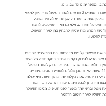
עוד נקודה מעניינת שהובחנה על ידי ב. הנטאש בשנת 2007 היא העובדה שאפילו 3 חודשים לאחר הטיפול עדיין ניתן למצוא
HSP4 ברקמה, מה שמעיד על ייצור מתמשך של קולגן מסוג I ו-III, ובאופן מפתיע, ייצור הקולגן החדש לא היה מוגבל
 אזור הטיפול2. כך שלא רק שהאזור המטופל התחדש, אלא גם האזור שמסביב לו זכה
ניות המרשימות שניתן להבחין בהן לאחר הטיפול,
רת לחלוטין.
 השגת תוצאות קליניות מדהימות, הם המכשירים לחידוש
ות אלה מביא להידוק רקמות ושיפור הטקסטורה של העור
 זמן החלמה מכוון שהעור נהיה אדום רק לאחר הטיפול
וניתן לכסות אותו עם איפור. האדמומיות נעלמת ברוב המקרים תוך 24 שעות ולאחר מכן עלולים להופיע חטטים מינוריים
ית גלי רדיו מתפשטת בקלות יותר בתוך העור, היא יכולה
צורה זו ניתן לבצע חימום גבוה יותר של העור, מה
ה מוצק ובריא יותר מאשר לפני הטיפול. מנגנון הפעולה
ולת הקולגן לאחר חימום הרקמה.