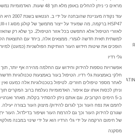
מראים כי ניתן להחלים באופן מלא תוך 48 שעות. האדמומיות נמשכת בין מספר ימים עד שבועיים.
7
לאזורי הטיפול אלא התפשט בכל
למשתית תאית חדשה לגמרי. ממצאים אלה, ביחד עם התוצאות הקלי
הופכים את שיטות חידוש העור הוותיקות הפולשניות (כמעט) למיות
גלי רדיו
אפשרויות נוספות להידוק וחידוש עם החלמה מהירה אף יותר, תוך
חלקי באמצעות גלי רדיו. הטיפול בעור באמצעות טכנולוגיות חדש
לאחר מספר טיפולים חוזרים. לטיפול בטכנולוגיות אלה כמעט ואין
ב-5 הימים הקרובים, וגם אותם ניתן להסתיר בקלות. מאחר ואנרגי
לחמם את נפח העור וכך לגרום להידוק/ מיצוק העור בצורה יעילה. ב
שגורם להידוק העור וכך גם להרמת העור ושיפור בדילדול. העור ירא
של חימום הרקמה על ידי גלי הרדיו הוא על ידי שינוי במבנה מולק
מסקנה