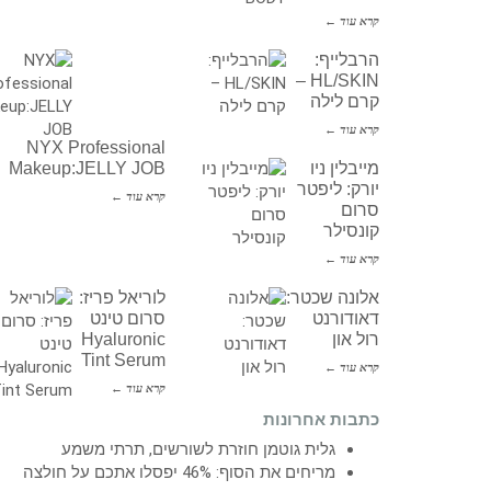
קרא עוד ←
הרבלייף:
HL/SKIN –
קרם לילה
קרא עוד ←
NYX Professional
מייבלין ניו
Makeup:JELLY JOB
יורק: ליפטר
קרא עוד ←
סרום
קונסילר
קרא עוד ←
אלונה שכטר:
לוריאל פריז:
דאודורנט
סרום טינט
רול און
Hyaluronic
Tint Serum
קרא עוד ←
קרא עוד ←
כתבות אחרונות
גלית גוטמן חוזרת לשורשים, תרתי משמע
מריחים את הסוף: 46% יפסלו אתכם על חולצה