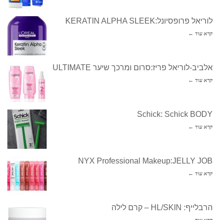
לוריאל פרופסיונל:KERATIN ALPHA SLEEK
קרא עוד ←
אלביב-לוריאל פריז:סרום ומרכך שיער ULTIMATE
קרא עוד ←
Schick: Schick BODY
קרא עוד ←
NYX Professional Makeup:JELLY JOB
קרא עוד ←
הרבלייף: HL/SKIN – קרם לילה