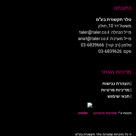
כתובתנו
טלר תקשורת בע"מ
משעול דר 10, חולון
מייל הנהלה: taler@taler.co.il
מייל מערכת: anat@taler.co.il
טלפון (רב קווי): 03-6839666
פקס: 03-6839626
מדיניות האתר
|
הצהרת נגישות
|
מדיניות פרטיות
| תנאי שימוש
תכנות ע״י
פתרונות אינטרנט
.
© כל הזכויות שמורות טלר תקשורת בע"מ