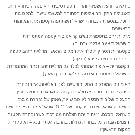
טורקיה, דווקא השפיות והרוח הספורטיבית והאופנה הוכיחו אחרת.
באנטליה התקיימה אליפות הפתוחה למעצבי שיער ולמקצועות
היופי, במסגרתה נבחרת ישראל השתתפה וקטפה את המקומות
הראשונים.
מדליית זהב בתספורת נשים קריאטיבית קטפה המתמודדת
הישראלית אינה אדלמן (בת ים).
בקטגוריית תסרוקות כלה את המקום הראשון מדליית הזהב קטפה
המתמודדת חיה עקיבא (ברקת).
ובקטגוריית – איפור אמנותי לכלה גם מדליית זהב זכתה המתמודדת
הישראלית אוסנת פוארסה (מג׳אר בצפון הארץ).
האימונים המפרכים החלו חודשיים לפני האליפות, אז הנבחרת
הייתה יותר מורחבת, אלמלא התקופה המאתגרת, מוטיה רובין
הבעלים של בית הספר לעיצוב שיער, מאמן של נבחרת מעצבי
השיער הישראלי וארט דירקטור של OIC ישראל איגוד מעצבי השיער
בישראל, מסכם: "זאת הייתה הצלחה מטורפת, כשהנבחרת הקטנה
והצנועה גברה על נבחרות גדולות בהרבה וזכתה בכל 4 הקטגוריות
במקום הראשון"!