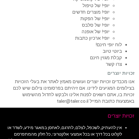
יופי! של טיפול
יופי! מוצרים חדשים
יופי! של הפקות
יופי! של סלבס
יופי! של אופנה
יופי! ארכיון כתבות
לוח יופי חינם!
ביוטי טיוב
קבלת מגזין חינם
צרו קשר
זכויות יוצרים
אנו מכבדים זכויות יוצרים ועושים מאמץ לאתר את בעלי הזכויות
בצילומים המגיעים לידינו. אם זיהיתם בפרסומינו צילום שיש לכם
זכויות בו, אתם רשאים לפנות אלינו ולבקש לחדול מהשימוש
באמצעות כתובת המייל taler@taler.co.il
זכויות יוצרים
אין להעתיק, לשכפל, לצלם, לתרגם, לאחסן במאגר מידע, לשדר או
לקלוט בכל דרך או בכל אמצעי אלקטרוני, כל חלק מהמתפרסם