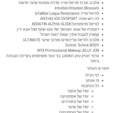
אלביב מבית לוריאל פריז: סדרת מסכות שיער חדשה
Intuition:Intuition Blossom
לוריאל פריז: Infallible Laque Resistance
לה רוש-פוזה: ANTHELIOS UVSPORT
לוריאל פרופסיונל:KERATIN ALPHA SLEEK
דוגמנית של אבא: המהפך של עונג שחף אצל אבא ירין
קמפיין לענבל אלדן יוצאת 'האח הגדול'
אלביב-לוריאל פריז:סרום ומרכך שיער ULTIMATE
Schick: Schick BODY
NYX Professional Makeup:JELLY JOB
טרנד הטיק טוק המסוכן: בני נוער משתזפים בקרינה הגבוהה
ביותר
תפריט האתר
דף הבית
מי אנחנו
כל הכתבות
יופי! של איפור
יופי! של אסתטיקה
יופי! של ציפורניים
יופי! של שיער
יופי! של קוסמטיקה