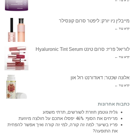
קרא עוד ←
מייבלין ניו יורק: ליפטר סרום קונסילר
קרא עוד ←
לוריאל פריז: סרום טינט Hyaluronic Tint Serum
קרא עוד ←
אלונה שכטר: דאודורנט רול און
קרא עוד ←
כתבות אחרונות
גלית גוטמן חוזרת לשורשים, תרתי משמע
מריחים את הסוף: 46% יפסלו אתכם על חולצה מיוזעת
פריז בשיער: למה זה קורה, למי זה קורה ואיך אפשר להפחית
את התופעה?