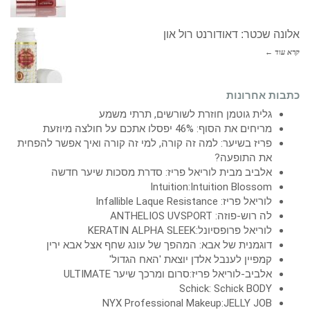
אלונה שכטר: דאודורנט רול און
קרא עוד ←
כתבות אחרונות
גלית גוטמן חוזרת לשורשים, תרתי משמע
מריחים את הסוף: 46% יפסלו אתכם על חולצה מיוזעת
פריז בשיער: למה זה קורה, למי זה קורה ואיך אפשר להפחית
את התופעה?
אלביב מבית לוריאל פריז: סדרת מסכות שיער חדשה
Intuition:Intuition Blossom
לוריאל פריז: Infallible Laque Resistance
לה רוש-פוזה: ANTHELIOS UVSPORT
לוריאל פרופסיונל:KERATIN ALPHA SLEEK
דוגמנית של אבא: המהפך של עונג שחף אצל אבא ירין
קמפיין לענבל אלדן יוצאת 'האח הגדול'
אלביב-לוריאל פריז:סרום ומרכך שיער ULTIMATE
Schick: Schick BODY
NYX Professional Makeup:JELLY JOB