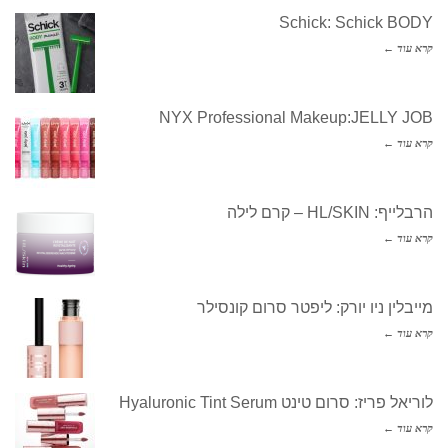
Schick: Schick BODY
קרא עוד ←
NYX Professional Makeup:JELLY JOB
קרא עוד ←
הרבלייף: HL/SKIN – קרם לילה
קרא עוד ←
מייבלין ניו יורק: ליפטר סרום קונסילר
קרא עוד ←
לוריאל פריז: סרום טינט Hyaluronic Tint Serum
קרא עוד ←