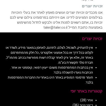
זכויות יוצרים
אנו מכבדים זכויות יוצרים ועושים מאמץ לאתר את בעלי הזכויות
בצילומים המגיעים לידינו. אם זיהיתם בפרסומינו צילום שיש לכם
זכויות בו, אתם רשאים לפנות אלינו ולבקש לחדול מהשימוש
באמצעות כתובת המייל taler@taler.co.il
זכויות יוצרים
אין להעתיק, לשכפל, לצלם, לתרגם, לאחסן במאגר מידע, לשדר או
לקלוט בכל דרך או בכל אמצעי אלקטרוני, כל חלק מהמתפרסם
באתר זה, אלא אך ורק לאחר קבלת רשות מפורשת בכתב מהמו"ל,
חברת טלר תקשורת בע"מ.
אין בכתבות המתפרסמות משום ייעוץ רפואי, קוסמטי או אחר.
הכתבות נועדו להשכלה בלבד.
חומר פרסומי המופיע באתר הינו באחריות החברות המפרסמות
בלבד.
קטגוריות באתר יופי
אחר
(28)
ביוטי טיוב
(36)