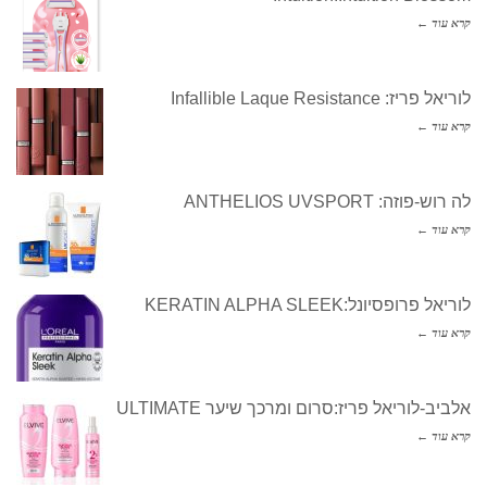
קרא עוד ←
לוריאל פריז: Infallible Laque Resistance
קרא עוד ←
לה רוש-פוזה: ANTHELIOS UVSPORT
קרא עוד ←
לוריאל פרופסיונל:KERATIN ALPHA SLEEK
קרא עוד ←
אלביב-לוריאל פריז:סרום ומרכך שיער ULTIMATE
קרא עוד ←