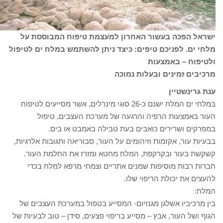
ישראל הפכה בעשור האחרון למעצמת טיפוח המבוססת על
מלחי ים. לפניכם טיפים: כיצד ניתן להשתמש במלח ים לטיפול
ולטיפוח – באמצעות
מרכיבים זמינים ובעלות נמוכה
ענת גרינשטיין
במלחי ים המלח ישנם כ-26 סוגי מינרלים, אשר מסייעים לטיפוח
העור באמצעות הרפיה והרגעה של מערכת העצבים, טיפול
במפרקים ושרירים כואבים בעת טבילה באמבט או בים.
בבעיות עור, אקזמות וזיהומים על העור, סבוריאה ותגובות אלרגיות,
קשקשת בעור ובקרקפת, המלח מחטא ומזרז את החלמת העור.
חברות רבות מוסיפות שמנים אתריים וצמחי מרפא למלח בכדי
להעצים את יכולת הריפוי שלו.
המלח:
בין מרכיביו אשלגן מגנזיום- המסייע בטפול במערכת העצבים של
הגוף ושל העור, אבץ – מסייע בריפוי פצעים, סידן – טוב לבעיות של