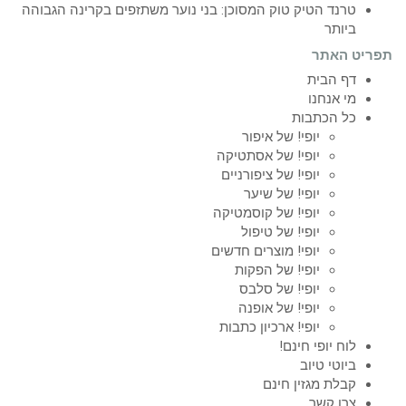
טרנד הטיק טוק המסוכן: בני נוער משתזפים בקרינה הגבוהה
ביותר
תפריט האתר
דף הבית
מי אנחנו
כל הכתבות
יופי! של איפור
יופי! של אסתטיקה
יופי! של ציפורניים
יופי! של שיער
יופי! של קוסמטיקה
יופי! של טיפול
יופי! מוצרים חדשים
יופי! של הפקות
יופי! של סלבס
יופי! של אופנה
יופי! ארכיון כתבות
לוח יופי חינם!
ביוטי טיוב
קבלת מגזין חינם
צרו קשר