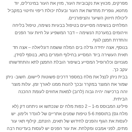
מפרקים, מכווץ את נקבוביות העור, מזין את העור במינרלים, יוד
מחטא, גופרית מחדשת את העור ובעלת יכולת ריפוי וחיטוי במקביל
ליכולת חיזוק השיער והציפורניים.
המלחים בנשימה מסייעים בטיפול בבעיות נשימה, טיפול בליחה
וזיהומים במערכת הנשימה – דבר המשפיע על חיות עור הפנים
והחדרת חמצן לגוף.
בנוסף, אצה יחידה גדלה בים המלח ששמה דונליאלה – אצה חד
תאית העשירה ביוד המסייע בחילוף חומרים בתא, בנוסף לסידן,
מגנזיום וכלורופיל המסייע בשיפור הובלת החמצן לתא והתחדשותו
עקב כך.
בבית ניתן לנצל את מלח במספר דרכים פשוטות ליישום. חשוב- ניתן
שמור את המוצר במקרר ובכך להנות ממנו לאורך זמן. עלות מוצר
זהה ברכישה יהיה גבוה (לרוב) למאות אחוזים לעומת ההכנה
הביתית.
פילינג המבוסס מ-1 – 2 כפות מלח ים שנכתשו או ניתחנו דק (לא
מלח גס) בתוספת 5-6 טיפות שמנים אתריים של לוונדר ולימון. יש
לעסות את הגוף והפנים לחידוש של תאים, הזנתם, קילוף תאי עור
מתים, לפני אמבט ומקלחת. את עור הפנים יש לעסות בעדינות רבה