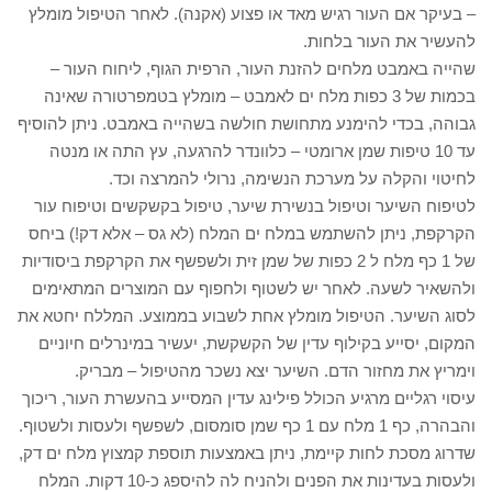
– בעיקר אם העור רגיש מאד או פצוע (אקנה). לאחר הטיפול מומלץ
להעשיר את העור בלחות.
שהייה באמבט מלחים להזנת העור, הרפית הגוף, ליחוח העור –
בכמות של 3 כפות מלח ים לאמבט – מומלץ בטמפרטורה שאינה
גבוהה, בכדי להימנע מתחושת חולשה בשהייה באמבט. ניתן להוסיף
עד 10 טיפות שמן ארומטי – כלוונדר להרגעה, עץ התה או מנטה
לחיטוי והקלה על מערכת הנשימה, נרולי להמרצה וכד.
לטיפוח השיער וטיפול בנשירת שיער, טיפול בקשקשים וטיפוח עור
הקרקפת, ניתן להשתמש במלח ים המלח (לא גס – אלא דק!) ביחס
של 1 כף מלח ל 2 כפות של שמן זית ולשפשף את הקרקפת ביסודיות
ולהשאיר לשעה. לאחר יש לשטוף ולחפוף עם המוצרים המתאימים
לסוג השיער. הטיפול מומלץ אחת לשבוע בממוצע. המללח יחטא את
המקום, יסייע בקילוף עדין של הקשקשת, יעשיר במינרלים חיוניים
וימריץ את מחזור הדם. השיער יצא נשכר מהטיפול – מבריק.
עיסוי רגליים מרגיע הכולל פילינג עדין המסייע בהעשרת העור, ריכוך
והבהרה, כף 1 מלח עם 1 כף שמן סומסום, לשפשף ולעסות ולשטוף.
שדרוג מסכת לחות קיימת, ניתן באמצעות תוספת קמצוץ מלח ים דק,
ולעסות בעדינות את הפנים ולהניח לה להיספג כ-10 דקות. המלח