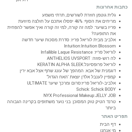
כתבות אחרונות
גלית גוטמן חוזרת לשורשים, תרתי משמע
מריחים את הסוף: 46% יפסלו אתכם על חולצה מיוזעת
פריז בשיער: למה זה קורה, למי זה קורה ואיך אפשר להפחית
את התופעה?
אלביב מבית לוריאל פריז: סדרת מסכות שיער חדשה
Intuition:Intuition Blossom
לוריאל פריז: Infallible Laque Resistance
לה רוש-פוזה: ANTHELIOS UVSPORT
לוריאל פרופסיונל:KERATIN ALPHA SLEEK
דוגמנית של אבא: המהפך של עונג שחף אצל אבא ירין
קמפיין לענבל אלדן יוצאת 'האח הגדול'
אלביב-לוריאל פריז:סרום ומרכך שיער ULTIMATE
Schick: Schick BODY
NYX Professional Makeup:JELLY JOB
טרנד הטיק טוק המסוכן: בני נוער משתזפים בקרינה הגבוהה
ביותר
תפריט האתר
דף הבית
מי אנחנו