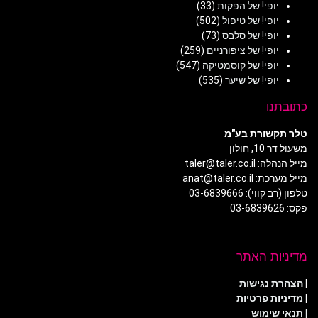
יופי! של הפקות
(33)
יופי! של טיפול
(502)
יופי! של סלבס
(73)
יופי! של ציפורניים
(259)
יופי! של קוסמטיקה
(547)
יופי! של שיער
(535)
כתובתנו
טלר תקשורת בע"מ
משעול דר 10, חולון
מייל הנהלה: taler@taler.co.il
מייל מערכת: anat@taler.co.il
טלפון (רב קווי): 03-6839666
פקס: 03-6839626
מדיניות האתר
|
הצהרת נגישות
|
מדיניות פרטיות
| תנאי שימוש