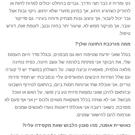
נקי ומריח זו כבר חצי הדרך. גברים בהחלט יכולים למרוח לחות או
להזריק כשהגיע הרגע, אך במינון מזערי שלא יורגש. ניקוי גבות אצל
גבר יכול לעבור, אך עיצוב גבות מצחיק ודוחה בעיניי. גם פדיקור
עובר, אך מניקור ממש לא. שיעור יתר בחזה ובגב, לעומת זאת, דורש
טיפול.
ממה מורכבת התזונה שלך?
בגלל שאני יודעת שטיפוח הוא גם מבפנים, ובגלל סדר היום העמוס
שלי, את הבוקר אני פותחת בלגימה של עשב חיטה, כפית טחינה
מלאה גולמית, פאפאיה וביצה קשה. על השולחן במשרד יש לי קערה
עם שלל הפירות היבשים המועדפים עליי ובסביבתי יש תמיד פירות
טריים. אני אוכלת שתי ארוחות חמות ביום, בהתאם לטירוף השבועי
ובהתאם להיכן שאני נמצאת פיזית ונע בין סושי, על האש או אוכל
מבושל. אני לא שותה בכלל משקאות מוגזים ולכוס יין אני אף פעם לא
מסרבת. כשאני רעבה אני אוכלת! דיאטות נועדו לאנשים שמנים
וגורמות להם להישאר שמנים.
כאושיית אופנה, מהו סגנון הלבוש שאת מקפידה עליו?