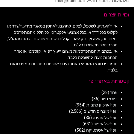
באמצעות כתובת המייל taler@taler.co.il
זכויות יוצרים
אין להעתיק, לשכפל, לצלם, לתרגם, לאחסן במאגר מידע, לשדר או
לקלוט בכל דרך או בכל אמצעי אלקטרוני, כל חלק מהמתפרסם
באתר זה, אלא אך ורק לאחר קבלת רשות מפורשת בכתב מהמו"ל,
חברת טלר תקשורת בע"מ.
אין בכתבות המתפרסמות משום ייעוץ רפואי, קוסמטי או אחר.
הכתבות נועדו להשכלה בלבד.
חומר פרסומי המופיע באתר הינו באחריות החברות המפרסמות
בלבד.
קטגוריות באתר יופי
אחר
(28)
ביוטי טיוב
(36)
יופי! ארכיון כתבות
(954)
יופי! מוצרים חדשים
(2,566)
יופי! של אופנה
(35)
יופי! של איפור
(631)
יופי! של אסתטיקה
(502)