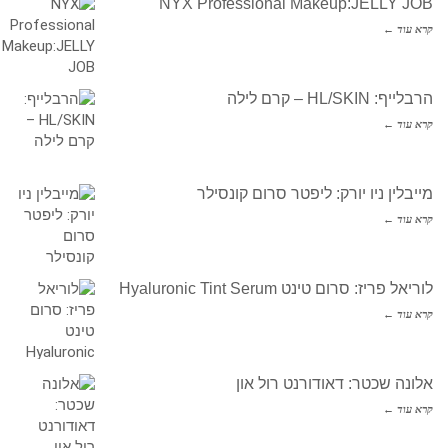
NYX Professional Makeup:JELLY JOB
קרא עוד ←
הרבלייף: HL/SKIN – קרם לילה
קרא עוד ←
מייבלין ניו יורק: ליפטר סרום קונסילר
קרא עוד ←
לוריאל פריז: סרום טינט Hyaluronic Tint Serum
קרא עוד ←
אלונה שכטר: דאודורנט רול און
קרא עוד ←