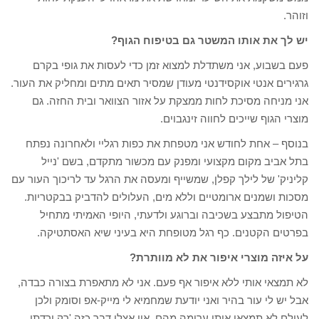
וזוהר.
יש לך את אותו המשטר גם בטיפוח הגוף?
פעם בשבוע, אני משתדלת למצוא זמן כדי לעסות את גופי בקרם
גרגירים אנטי אוקסידנטי מעודן שמסיר תאים מתים ומחליק את העור.
אני מניחה מסיכת לחות ממצקת על אזור הצוואר ובית החזה. גם
מוצרי הגוף שייכים לחווה זינגבוים.
בנוסף – אחת לחודש אני מטפחת את כפות רגליי ולאחרונה נפתח
בתל אביב מקום מקצועי ומפנק עם מכשור מתקדם, בשם 'נייל
קליניק' של לילך קפלן, שמשייף ומעסה את הרגל עד לריכוך העור עם
מסכות ושמנים ארומטיים וללא מים, העלולים להדביק בבקטריות.
הטיפול מתבצע בשכיבה וברוגע ולדעתי, היופי האמיתי מתחיל
בפרטים הקטנים. כף רגל מטופחת היא בעיני שיא האסתטיקה.
על איזה מוצרי איפור את לא מוותרת?
לא תמצאי אותי ללא איפור אף פעם. אני לא מתאפרת בצורה כבדה,
אבל יש לי עור בהיר ואני יודעת שמחמיא לי מייק-אפ וסומק ולכן
לעולם לא תמצאי אותי ערומה מהם. אין אצלי דבר כזה 'רק ירדתי