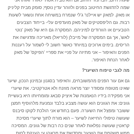
שמה להדגשת החיטוב בפנים ולזוהר עדין נוסף; סומק מבית קליניק
או מאק. למאק יש איילנר ג'לי שנמרח במשיחה אחת ונשאר לשעות
רבות. גם הליפסטיקים של מאק מועדפים עלי- בייחוד הצבעים
הטבעיים או הוורודים למיניהם. המסקרה גם היא של מאק 'נוטי
לאש', אך גם המסקרה של מייבלן (לוריאל) מאריכה ומדגישה את
הריסים. בימים ארוכים במיוחד כאשר חשוב לי לשמור על רעננות
הפנים והאיפור – אני מתיזה על פניי את ספריי 'הפיקס' של מאק
לאחר הנחת האיפור.
מה לגבי טיפוח השיער?
גם אם עור הפנים מהמשובחים, והאיפור בסגנון ובמינון הנכון, שיער
שאינו מטופח ומסודר יוצר מראה מוזנח ולא אטרקטיבי. את שיערי
אני מפקידה בידיו הנאמנות של איציק סבאג ומומחיותו היא בעשיית
גוונים: את הגוונים הוא עושה מצבע בלבד ונמנעת מלהוסיף חמצן
ששובר ומפצל את השערה. פעם בחודש אני הולכת לקוקו סיבנס
שעושה טיפולי החייאה לשיער – הוא מורח לתוך שיערי מסיכת
קראטין שעושה נפלאות לאחר שנים כה רבות של גוונים. המסיכה
ממש משקמת את השיער ומחדשת את מראהו עי הענקת לחות