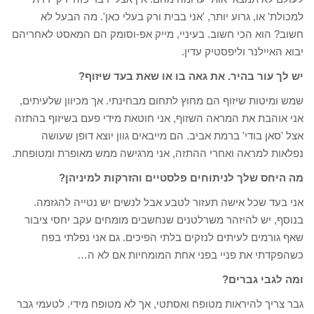
למכולת' או, גרוע יותר, 'אני בבית ורק בעלי כאן'. מה הבעל לא
חשוב? הוא הכי חשוב. בעיניי, מייק אפ-וסומק הם המאסט לאחריהם
יבוא האיילנר וליפסטיק עדין.
יש לך עור בהיר. את גאה בו או שאת בעד שיזוף?
שמש ומיטות שיזוף הם מחוץ לתחום מבחינתי. אך מכיוון שלעיתים,
אני אוהבת את המראה השזוף, אני חוטאת מידי פעם בשיזוף בהתזה
אצל 'סאן בודי' ברמת אביב. הם מייבאים גוון יוצא דופן שעושה
נפלאות למראה ואחרי ההתזה, אני מרגישה ממש מאופרת ומטופחת.
מה היחס שלך לניתוחים פלסטיים והזרקות למיניהן?
אני בעד שכל אישה תעזור לטבע אבל לנשים יש נטייה להגזמה.
בנוסף, יש להיזהר משרלטנים שנחשבים מומחים עקב יחסי ציבור
שאף גורמים לעיתים לנזקים בלתי הפיכים. גם אני נפלתי בפח
כשהפקדתי את פניי בפני אחת המומחיות אם לא ה…
ומה לגבי גברים?
גבר צריך להיראות מטופח ואסתטי, אך לא מטופח מידי. לטעמי גבר