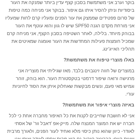
בוקר וערב אני משתמשת בסבון קצף עדין ביותר שמנקה את העור
ביסודיות וניתן להסיר איתו גם איפור. בבוקר אני מניחה כמה טיפות
של סרום פפטידים שממצק את עור הפנים ומעליו קרם לחות שמעליו
אני מורחת מקדם הגנה SPF50 שיש לו גוון והוא עוטף את העור
בבוהק מיוחד. בלילה, לאחר השטיפה בסבון הקצף, אני מניחה קרם
שמכיל חומצות פעילות המחדשות את העור ואומגה שמאיטים את
תהליכי האייג'ינג.
באלו מוצרי טיפוח את משתמשת?
במוצרים של חווה זינגבוים בלבד. מאז שגיליתי את מוצריה אני
מרגישה ורואה שיפור דרמטי בטקסטורת העור. הוא בוהק, זוהר
וגמיש מאי פעם, ונשים מבקשות שאחלוק איתן את הסוד לחיוניות
עורי.
באיזה מוצרי איפור את משתמשת?
אני לא חושבת שחייבים לקנות את כל האיפור מחברה אחת כי לכל
חברה יש את המוצר המנצח שלה. מייק-אפ 'דאבל וור' של אסתי
לאודר- כיוון שהוא נותן כיסוי מלא ואחיד לעור הפנים, ולאורך מרבית
שעות היום; הברונזר הזהוב גם הוא מבית אסתי לאודר ואותו אני