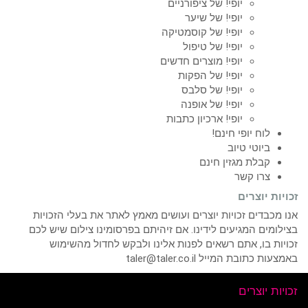
יופי! של ציפורניים
יופי! של שיער
יופי! של קוסמטיקה
יופי! של טיפול
יופי! מוצרים חדשים
יופי! של הפקות
יופי! של סלבס
יופי! של אופנה
יופי! ארכיון כתבות
לוח יופי חינם!
ביוטי טיוב
קבלת מגזין חינם
צרו קשר
זכויות יוצרים
אנו מכבדים זכויות יוצרים ועושים מאמץ לאתר את בעלי הזכויות
בצילומים המגיעים לידינו. אם זיהיתם בפרסומינו צילום שיש לכם
זכויות בו, אתם רשאים לפנות אלינו ולבקש לחדול מהשימוש
באמצעות כתובת המייל taler@taler.co.il
זכויות יוצרים