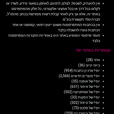
אין להעתיק, לשכפל, לצלם, לתרגם, לאחסן במאגר מידע, לשדר או
לקלוט בכל דרך או בכל אמצעי אלקטרוני, כל חלק מהמתפרסם
באתר זה, אלא אך ורק לאחר קבלת רשות מפורשת בכתב מהמו"ל,
חברת טלר תקשורת בע"מ.
אין בכתבות המתפרסמות משום ייעוץ רפואי, קוסמטי או אחר.
הכתבות נועדו להשכלה בלבד.
חומר פרסומי המופיע באתר הינו באחריות החברות המפרסמות
בלבד.
קטגוריות באתר יופי
אחר
(28)
ביוטי טיוב
(36)
יופי! ארכיון כתבות
(954)
יופי! מוצרים חדשים
(2,566)
יופי! של אופנה
(35)
יופי! של איפור
(631)
יופי! של אסתטיקה
(502)
יופי! של הפקות
(33)
יופי! של טיפול
(502)
יופי! של סלבס
(73)
יופי! של ציפורניים
(259)