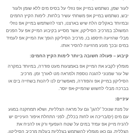
לעור שמן, נשתמש במייק אפ נוזלי על בסיס מים ללא שומן ולעור
יבש, נשתמש במייק אפ משחתי עשיר בלחות. לימות הקיץ החמים
ובמיוחד באקלים הלח שיש בארצנו, רצוי להשתמש במייק אפ נוזלי
המשולב במרכיב הסיליקון, אשר מסייע בקיבוע המייק אפ על הפנים
מבלי שהזיעה תיספג בו, מרכיב הסיליקון הופך את המייק אפ לעמיד
במים ובכך מונע מהזיעה להסיר אותו.
קיבוע – פעולה חשובה ביותר לימות הקיץ החמים:
מומלץ לקבע את המייק אפ באמצעות מעט פודרה, במיוחד במקרה
של עור שמנוני להגנה נוספת ולמראה מט לאורך זמן. מרכיב
הסיליקון במייק אפ והפודרה, מאפשרים לנו ליהנות בשחייה בים או
בברכה מבלי לחשוש שהמייק-אפ יוסר.
עיניים:
על מנת שנוכל "להגן" גם על מראה הצלליות, ושלא תמחקנה במגע
עם מים (ים/בריכה או לחות בכלל), לפני התחלת איפור העיניים יש
להניח מייק אפ עמיד במים על שטח העפעף ורק אז להניח את
הצללית. גם כאן מומלץ להשתמש בצלליות בעלות מרכיב הסיליקון.