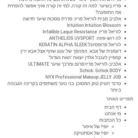
פריז בשיער: למה זה קורה, למי זה קורה ואיך אפשר להפחית
את התופעה?
אלביב מבית לוריאל פריז: סדרת מסכות שיער חדשה
Intuition:Intuition Blossom
לוריאל פריז: Infallible Laque Resistance
לה רוש-פוזה: ANTHELIOS UVSPORT
לוריאל פרופסיונל:KERATIN ALPHA SLEEK
דוגמנית של אבא: המהפך של עונג שחף אצל אבא ירין
קמפיין לענבל אלדן יוצאת 'האח הגדול'
אלביב-לוריאל פריז:סרום ומרכך שיער ULTIMATE
Schick: Schick BODY
NYX Professional Makeup:JELLY JOB
טרנד הטיק טוק המסוכן: בני נוער משתזפים בקרינה הגבוהה
ביותר
תפריט האתר
דף הבית
מי אנחנו
כל הכתבות
יופי! של איפור
יופי! של אסתטיקה