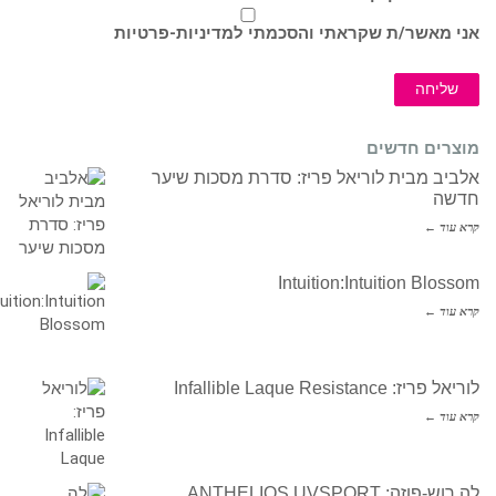
אני מאשר/ת שקראתי והסכמתי ל
מדיניות-פרטיות
שליחה
מוצרים חדשים
אלביב מבית לוריאל פריז: סדרת מסכות שיער
חדשה
קרא עוד ←
Intuition:Intuition Blossom
קרא עוד ←
לוריאל פריז: Infallible Laque Resistance
קרא עוד ←
לה רוש-פוזה: ANTHELIOS UVSPORT