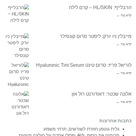
הרבלייף: HL/SKIN – קרם לילה
קרא עוד ←
מייבלין ניו יורק: ליפטר סרום קונסילר
קרא עוד ←
לוריאל פריז: סרום טינט Hyaluronic Tint Serum
קרא עוד ←
אלונה שכטר: דאודורנט רול און
קרא עוד ←
כתבות אחרונות
גלית גוטמן חוזרת לשורשים, תרתי משמע
מריחים את הסוף: 46% יפסלו אתכם על חולצה מיוזעת