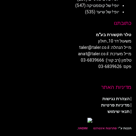
יופי! של קוסמטיקה
(547)
יופי! של שיער
(535)
כתובתנו
טלר תקשורת בע"מ
משעול דר 10, חולון
מייל הנהלה: taler@taler.co.il
מייל מערכת: anat@taler.co.il
טלפון (רב קווי): 03-6839666
פקס: 03-6839626
מדיניות האתר
|
הצהרת נגישות
|
מדיניות פרטיות
| תנאי שימוש
תכנות ע״י
פתרונות אינטרנט
.