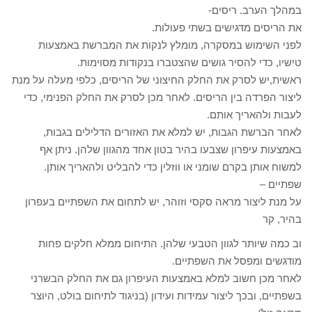
במהלך הערב. ריסים-
את הריסים מדגישים בשתי פעולות.
לפני השימוש במסקרה, מומלץ לנקות את המברשת באמצעות
טישיו, כדי להסיר גושים שהצטברו בנקודות מסוימות.
ראשית,יש לסרק את החלק החיצוני של הריסים, כלפי מעלה על מנת
ליצור הפרדה בין הריסים. לאחר מכן לסרק את החלק הפנימי, כדי
לעבות ולהאריך אותם.
לאחר הברשת הגבות, יש למלא את האזורים הדלילים בגבות,
באמצעות עיפרון שצבעו בהיר בטון אחד מהגוון שלהן. ניתן אף
למשוח אותן בקרם שומני או ווזלין כדי להבליט ולהאריך אותן.
שפתיים –
על מנת ליצור מראה סקסי וזוהר, יש לתחום את השפתיים בעפרון
בהיר, קר
וב כמה שיותר לגוון הטבעי שלהן. התיחום ממלא חלקים פחות
מודגשים ומפסל את השפתיים.
לאחר מכן חשוב למלא באמצעות העיפרון גם את החלק הבשרני
בשפתיים, ובכך ליצור עמידות ועידון (בניגוד לתיחום בולט, היוצר