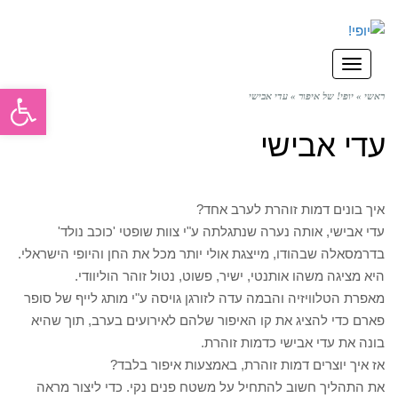
תפריט
פתח סרגל
ראשי
»
יופי! של איפור
»
עדי אבישי
עדי אבישי
איך בונים דמות זוהרת לערב אחד?
עדי אבישי, אותה נערה שנתגלתה ע"י צוות שופטי 'כוכב נולד'
בדרמסאלה שבהודו, מייצגת אולי יותר מכל את החן והיופי הישראלי.
היא מציגה משהו אותנטי, ישיר, פשוט, נטול זוהר הוליוודי.
מאפרת הטלוויזיה והבמה עדה לזורגן גויסה ע"י מותג לייף של סופר
פארם כדי להציג את קו האיפור שלהם לאירועים בערב, תוך שהיא
בונה את עדי אבישי כדמות זוהרת.
אז איך יוצרים דמות זוהרת, באמצעות איפור בלבד?
את התהליך חשוב להתחיל על משטח פנים נקי. כדי ליצור מראה