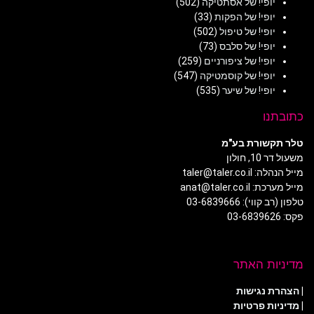
יופי! של אסתטיקה
(502)
יופי! של הפקות
(33)
יופי! של טיפול
(502)
יופי! של סלבס
(73)
יופי! של ציפורניים
(259)
יופי! של קוסמטיקה
(547)
יופי! של שיער
(535)
כתובתנו
טלר תקשורת בע"מ
משעול דר 10, חולון
מייל הנהלה: taler@taler.co.il
מייל מערכת: anat@taler.co.il
טלפון (רב קווי): 03-6839666
פקס: 03-6839626
מדיניות האתר
|
הצהרת נגישות
|
מדיניות פרטיות