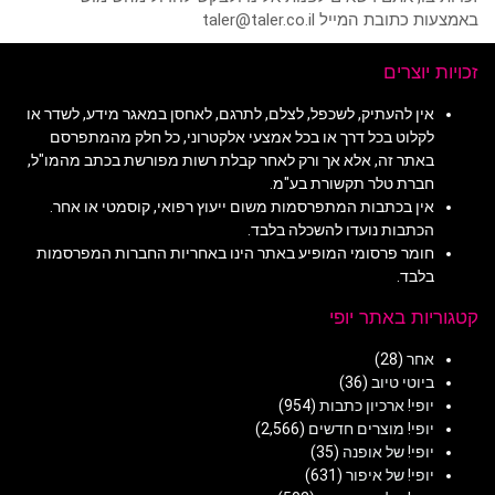
באמצעות כתובת המייל taler@taler.co.il
זכויות יוצרים
אין להעתיק, לשכפל, לצלם, לתרגם, לאחסן במאגר מידע, לשדר או
לקלוט בכל דרך או בכל אמצעי אלקטרוני, כל חלק מהמתפרסם
באתר זה, אלא אך ורק לאחר קבלת רשות מפורשת בכתב מהמו"ל,
חברת טלר תקשורת בע"מ.
אין בכתבות המתפרסמות משום ייעוץ רפואי, קוסמטי או אחר.
הכתבות נועדו להשכלה בלבד.
חומר פרסומי המופיע באתר הינו באחריות החברות המפרסמות
בלבד.
קטגוריות באתר יופי
אחר
(28)
ביוטי טיוב
(36)
יופי! ארכיון כתבות
(954)
יופי! מוצרים חדשים
(2,566)
יופי! של אופנה
(35)
יופי! של איפור
(631)