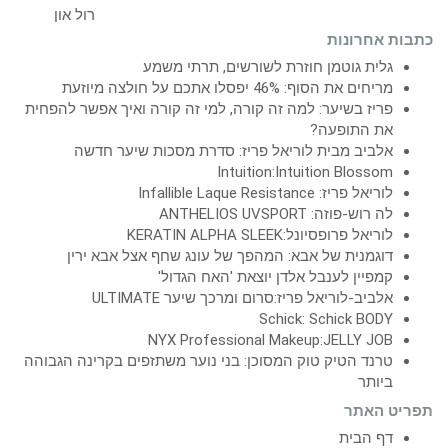
כתבות אחרונות
גלית גוטמן חוזרת לשורשים, תרתי משמע
מריחים את הסוף: 46% יפסלו אתכם על חולצה מיוזעת
פריז בשיער: למה זה קורה, למי זה קורה ואיך אפשר להפחית
את התופעה?
אלביב מבית לוריאל פריז: סדרת מסכות שיער חדשה
Intuition:Intuition Blossom
לוריאל פריז: Infallible Laque Resistance
לה רוש-פוזה: ANTHELIOS UVSPORT
לוריאל פרופסיונל:KERATIN ALPHA SLEEK
דוגמנית של אבא: המהפך של עונג שחף אצל אבא ירין
קמפיין לענבל אלדן יוצאת 'האח הגדול'
אלביב-לוריאל פריז:סרום ומרכך שיער ULTIMATE
Schick: Schick BODY
NYX Professional Makeup:JELLY JOB
טרנד הטיק טוק המסוכן: בני נוער משתזפים בקרינה הגבוהה
ביותר
תפריט האתר
דף הבית