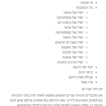
מי אנחנו
כל הכתבות
יופי! של איפור
יופי! של אסתטיקה
יופי! של ציפורניים
יופי! של שיער
יופי! של קוסמטיקה
יופי! של טיפול
יופי! מוצרים חדשים
יופי! של הפקות
יופי! של סלבס
יופי! של אופנה
יופי! ארכיון כתבות
לוח יופי חינם!
ביוטי טיוב
קבלת מגזין חינם
צרו קשר
זכויות יוצרים
אנו מכבדים זכויות יוצרים ועושים מאמץ לאתר את בעלי הזכויות
בצילומים המגיעים לידינו. אם זיהיתם בפרסומינו צילום שיש לכם
זכויות בו, אתם רשאים לפנות אלינו ולבקש לחדול מהשימוש