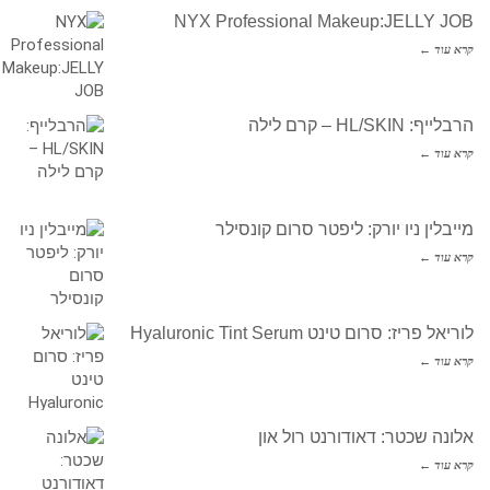
NYX Professional Makeup:JELLY JOB
קרא עוד ←
הרבלייף: HL/SKIN – קרם לילה
קרא עוד ←
מייבלין ניו יורק: ליפטר סרום קונסילר
קרא עוד ←
לוריאל פריז: סרום טינט Hyaluronic Tint Serum
קרא עוד ←
אלונה שכטר: דאודורנט רול און
קרא עוד ←