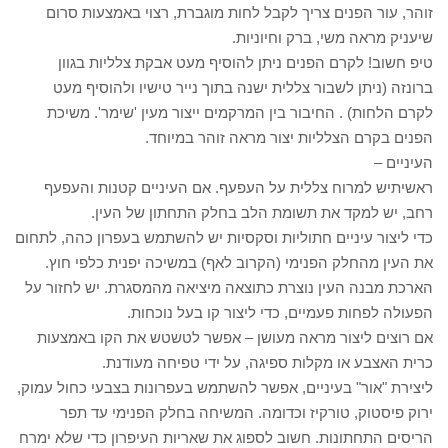
זוהר, עור הפנים צריך לקבל לחות מוגברת, רצוי באמצעות סרום
שיעניק מראה משי, ברק וחיוניות.
טיפ חשוב! לקרם הפנים ניתן להוסיף מעט אבקת צלליות בגוון
ברונזה (ניתן לשבור צללית ישנה בתוך נייר טישיו ולהוסיף מעט
לקרם הלחות) . החיבור בין המרקמים ייצור מעין 'שימר'. משיכת
הפנים בקרם הצלליות יצור מראה זוהר במיוחד.
העיניים –
ראשיתיש למרוח צללית על העפעף. אם העיניים קטנות והעפעף
רחב, יש למקד את תשומת הלב בחלק התחתון של העין.
כדי ליצור עיניים חתוליות וסקסיות יש להשתמש בעפרון כהה, לתחום
את העין מהחלק הפנימי (הקרוב לאף) במשיכה יפנית כלפי חוץ.
הארכת מבנה העין נוצרת כתוצאה מיציאה מהמסגרת. יש לחזור על
הפעולה לפחות פעמיים, כדי ליצור קו בעל נוכחות.
אם רוצים ליצור מראה מעושן – אפשר לטשטש את הקו באמצעות
כרית האצבע או מקלות ספיגה, על ידי טפיחה מעודנת.
ליצירת "אור" בעיניים, אפשר להשתמש בעפרונות בצבעי כחול עמוק,
ירוק פיסטוק, טורקיז וכדומה. המשיחה בחלק הפנימי עד תפר
הריסים התחתונות. חשוב לספוג את שאריות העיפרון כדי שלא ימרח