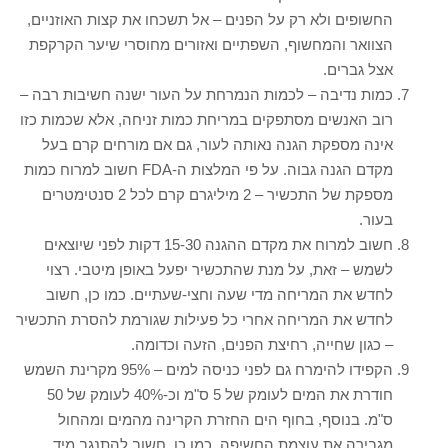
החשופים ולא רק על הפנים – אל תשכחו את קצות האוזניים,
הצוואר והמחשוף, השפתיים ואזורים מחוסרי שיער הקרקפת
אצל גברים.
כמות נדיבה – לכמות הנמרחת על העור ישנה חשיבות רבה –
רוב האנשים מסתפקים במריחת כמות זניחה, אלא שכמות כזו
אינה מספקת הגנה נאותה לעור, גם אם מורחים קרם בעל
מקדם הגנה גבוה. על פי המלצות ה-FDA חשוב למרוח כמות
מספקת של התכשיר – 2 מיליגרם קרם לכל 2 סנטימטרים
בעור.
חשוב למרוח את מקדם ההגנה 15-30 דקות לפני שיוצאים
לשמש – זאת, על מנת שהתכשיר יפעל באופן מיטבי. רצוי
לחדש את המריחה מדי שעה וחצי-שעתיים. כמו כן, חשוב
לחדש את המריחה אחרי כל פעילות שגורמת להסרת התכשיר
– כגון שחייה, רחיצת הפנים, הזעה וכדומה.
הקפידו להימרח גם לפני כניסה למים – 95% מקרינת השמש
חודרת את המים לעומק של 5 ס"מ וכ-40% לעומק של 50
ס"מ. בנוסף, בחוף הים החזרת הקרינה מהמים ומהחול
מגבירה את עוצמת החשיפה. כמו כן, חשוב להתנגב מיד