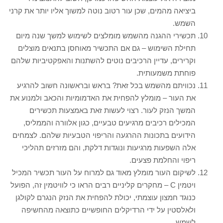
ביציאה מהמים, שכן עור רטוב נוטה למשוך אליו יותר את קרני
השמש.
תכשירי ההגנה מהשמש מומלצים לשימוש למשך שנה מיום
תחילת השימוש – גם אם התכשיר מאוחסן בתנאים מוצלים
וקרירים, עדיין הרכיבים נוטים להשתנות והאפקטיביות שלהם
פוחתת משמעותית.
נכוויתם מהשמש בכל זאת? בראש ובראשונה חשוב להרגיע
את העור – מומלץ להפחית את האדמומיות והכאב ולמנוע את
המשך הנזק לעור. רצוי לעשות זאת באמצעות תכשירים
המכילים רכיבים מרגיעים טבעיים, כגון אלוורה והממליס,
הידועים בתכונות ההרגעה והריפוי הטבעיות שלהם. לצמחים
אלה השפעות מרגיעות ונוגדות דלקת, והם מזרזים תהליכי
ריפוי והחלמת פצעים.
לשיקום העור מומלץ מאוד גם למרוח על העור תכשיר המכיל
ויטמין C – מחקרים קליניים רבים הראו כי לוויטמין זה, הפועל
כנוגד חמצון עוצמתי, יכולת להפחית את הנזק הנגרם לקולגן
ולאלסטין על ידי הרדיקלים החופשיים כתוצאה מהחשיפה
לשמש.