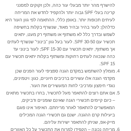
להישרף מהר יותר מבעלי עור כהה, ולכן זקוקים למסנני
קרינה בעלי SPF גבוה יותר ולהקפיד לחדש את המריחה
לעיתים תכופות יותר. באופן כללי, ההתאמה לפי גוון העור היא
כדלהלן: לעור בהיר ובהיר מאוד, שנשרף בקלות בחשיפה
לשמש ובדרך כלל לא משתזף או משתזף רק מעט, יתאים
תכשיר עם 30-50 SPF. לעור בעל גוון "בינוני" שנשרף לעתים
אך משתזף, יתאים תכשיר עם 15-30 SPF; לעור בינוני עד
כהה שנכווה לעתים רחוקות ומשתזף בקלות יתאים תכשיר עם
15 SPF.
מומלץ להשתמש במקדם הגנה ספציפי לעור הפנים שכן
מקדמי הגנה אלו עשירים ברכיבים חיוניים, כגון: ויטמינים,
נוגדי חימצון ומרכיבי לחות המעשירים את העור.
אם אתם רוצים להתאפר מעל לתכשיר, בחרו בתכשיר מתאים
– כיום קיימים תכשירי הגנה שאינם שומניים ודביקים,
המאפשרים להתאפר לאחר מריחתם. האיפור אינו פוגם
ביעילות קרם ההגנה. ישנם גם תכשירי הגנה המכילים
מייק-אפ, שניתן להתאפר ישירות עליהם.
מריחה נכונה – הקפידו למרוח את התכשיר על כל האזורים