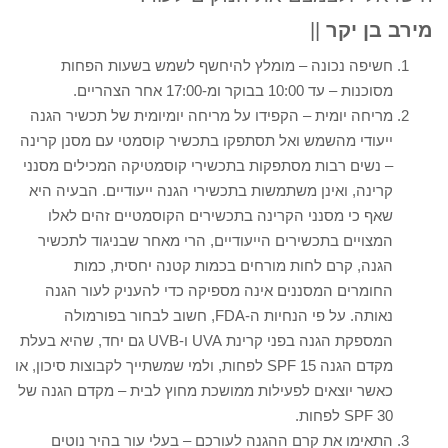
מירב בן יקר
||
חשיפה נכונה – מומלץ להיחשף לשמש בשעות הפחות
מסוכנות – עד 10:00 בבוקר ומ-17:00 אחר הצהריים.
מריחה יומית – הקפידו על מריחה יומיומית של תכשיר הגנה
ייעודי מהשמש ואל תסתפקו בתכשיר קוסמטי עם מסנן קרינה
– נשים רבות מסתפקות בתכשירי קוסמטיקה המכילים מסנני
קרינה, ואינן משתמשות בתכשירי הגנה ייעודיים. הבעיה היא
שאף כי מסנני הקרינה בתכשירים הקוסמטיים זהים לאלו
המצויים בתכשירים הייעודיים, הרי מאחר שבניגוד לתכשיר
הגנה, קרם לחות מורחים בכמות קטנה יחסית, כמות
החומרים המסננים אינה מספיקה כדי להעניק לעור הגנה
נאותה. על פי הנחיות ה-FDA, חשוב לבחור בפורמולה
המספקת הגנה בפני קרינת UVA ו-UVB גם יחד, שהיא בעלת
מקדם הגנה SPF 15 לפחות, ולמי שמשתייך לקבוצות סיכון, או
כאשר יוצאים לפעילות ממושכת מחוץ לבית – מקדם הגנה של
SPF 30 לפחות.
התאימו את קרם ההגנה לעורכם – בעלי עור בהיר נוטים