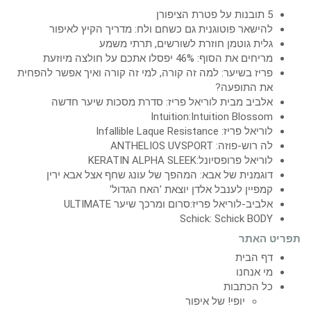
5 תובנות על פטרת הציפורן
להישאר פוטוגנית גם כשחם ולח: מדריך הקיץ לאיפור
גלית גוטמן חוזרת לשורשים, תרתי משמע
מריחים את הסוף: 46% יפסלו אתכם על חולצה מיוזעת
פריז בשיער: למה זה קורה, למי זה קורה ואיך אפשר להפחית
את התופעה?
אלביב מבית לוריאל פריז: סדרת מסכות שיער חדשה
Intuition:Intuition Blossom
לוריאל פריז: Infallible Laque Resistance
לה רוש-פוזה: ANTHELIOS UVSPORT
לוריאל פרופסיונל:KERATIN ALPHA SLEEK
דוגמנית של אבא: המהפך של עונג שחף אצל אבא ירין
קמפיין לענבל אלדן יוצאת 'האח הגדול'
אלביב-לוריאל פריז:סרום ומרכך שיער ULTIMATE
Schick: Schick BODY
תפריט האתר
דף הבית
מי אנחנו
כל הכתבות
יופי! של איפור