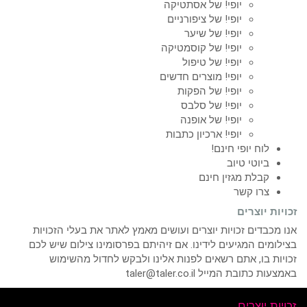
יופי! של אסתטיקה
יופי! של ציפורניים
יופי! של שיער
יופי! של קוסמטיקה
יופי! של טיפול
יופי! מוצרים חדשים
יופי! של הפקות
יופי! של סלבס
יופי! של אופנה
יופי! ארכיון כתבות
לוח יופי חינם!
ביוטי טיוב
קבלת מגזין חינם
צרו קשר
זכויות יוצרים
אנו מכבדים זכויות יוצרים ועושים מאמץ לאתר את בעלי הזכויות
בצילומים המגיעים לידינו. אם זיהיתם בפרסומינו צילום שיש לכם
זכויות בו, אתם רשאים לפנות אלינו ולבקש לחדול מהשימוש
באמצעות כתובת המייל taler@taler.co.il
זכויות יוצרים