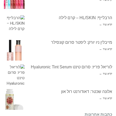
הרבלייף: HL/SKIN – קרם לילה
קרא עוד ←
מייבלין ניו יורק: ליפטר סרום קונסילר
קרא עוד ←
לוריאל פריז: סרום טינט Hyaluronic Tint Serum
קרא עוד ←
אלונה שכטר: דאודורנט רול און
קרא עוד ←
כתבות אחרונות