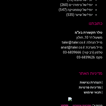
יופי! של ציפורניים
(260)
יופי! של קוסמטיקה
(547)
יופי! של שיער
(535)
כתובתנו
טלר תקשורת בע"מ
משעול דר 10, חולון
מייל הנהלה: taler@taler.co.il
מייל מערכת: anat@taler.co.il
טלפון (רב קווי): 03-6839666
פקס: 03-6839626
מדיניות האתר
|
הצהרת נגישות
|
מדיניות פרטיות
| תנאי שימוש
תכנות ע״י
פתרונות אינטרנט
.