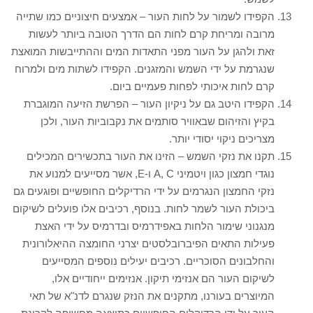
הקפידו לשמור על לחות העור – אמצעים חיצוניים כמו שתייה
מרובה ומריחת קרם לחות הם הדרך הטובה ביותר לעשות
זאת ולהגן על העור מפני התאדות המים וההתייבשות המואצת
שנגרמת על ידי השמש והמזגנים. הקפידו לשתות מים ולמרוח
קרם לחות איכותי לפחות פעמיים ביום.
הקפידו היטב גם על ניקיון העור – הפרשת הזיעה המוגברת
בקיץ והזיהום שבאוויר סותמים את נקבוביות העור, ולכן
מצריכים ניקוי יסודי יותר.
תקנו את נזקי השמש – הזינו את העור בתכשירים המכילים
נוגדי חמצון כגון ויטמיני A, C ו-E, אשר מסייעים למנוע את
נזקי החמצון הנגרמים על ידי הרדיקלים החופשיים ופוגעים גם
ביכולת העור לשמר לחות. בנוסף, רכיבים אלו פועלים לשיקום
מנגנוני שימור הלחות באפידרמיס ובדרמיס על ידי האצת
פעילות התאים הפיברובלסטים יצרני החומצה ההיאלורונית
והחלבונים הסוכריים. רכיבים יעילים נוספים המסייעים
לשיקום העור הם אנזימי תיקון. אנזימים ייחודיים אלו,
המיוצרים בעורנו, מתקנים את הנזק שנגרם לדנ"א של תאי