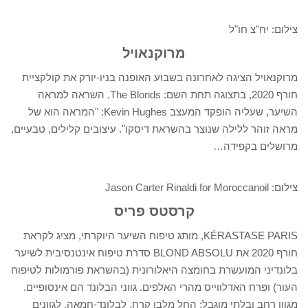
צילום: יח"צ חו"ל
מרוקנאויל
מרוקנאויל הציגה לאחרונה בשבוע האופנה בניו-יורק את קולקציית
חורף 2020, בתצוגה תחת השם: The Blonds. השראה למראה
השיער, שעליה הופקד המעצב Kevin Hughes: "המראה הוא של
מראה זוהר ללילה שנוצר בהשראת דיסקו". עיצובים קלילים, טבעיים,
מרושלים בקפידה…
צילום: Jason Carter Rinaldi for Moroccanoil
קרסטס פריס
KÉRASTASE PARIS, מותג טיפוח השיער היוקרתי, מציג לקראת
חורף 2020 את BLOND ABSOLU סדרת טיפוח אינטנסיבית לשיער
בלונדיני המועשרת בחומצה היאלורונית (בהשראת פורמולות לטיפוח
העור) ופרח האדלווייס מהרי האלפים. גווני הבלונד הם אינסופיים.
מגוון רחב ובלתי מוגבל: החל מלבן קרח, לבלונד-חמאה, לגוונים