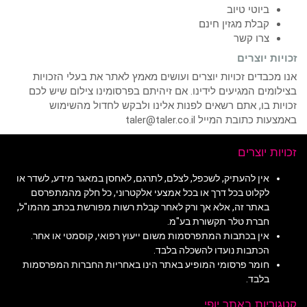
ביוטי טיוב
קבלת מגזין חינם
צרו קשר
זכויות יוצרים
אנו מכבדים זכויות יוצרים ועושים מאמץ לאתר את בעלי הזכויות
בצילומים המגיעים לידינו. אם זיהיתם בפרסומינו צילום שיש לכם
זכויות בו, אתם רשאים לפנות אלינו ולבקש לחדול מהשימוש
באמצעות כתובת המייל taler@taler.co.il
זכויות יוצרים
אין להעתיק, לשכפל, לצלם, לתרגם, לאחסן במאגר מידע, לשדר או
לקלוט בכל דרך או בכל אמצעי אלקטרוני, כל חלק מהמתפרסם
באתר זה, אלא אך ורק לאחר קבלת רשות מפורשת בכתב מהמו"ל,
חברת טלר תקשורת בע"מ.
אין בכתבות המתפרסמות משום ייעוץ רפואי, קוסמטי או אחר.
הכתבות נועדו להשכלה בלבד.
חומר פרסומי המופיע באתר הינו באחריות החברות המפרסמות
בלבד.
קטגוריות באתר יופי