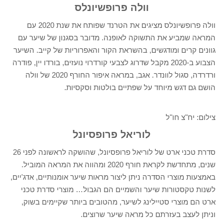
וולה פרופשיונלס
וולה פרופשיונלס מציגים את הטרנד שפותח את שנת 2020 עם
המראה שמביע את התשוקה לאופנה. מדובר בסגנון של שיער עם
גוונים קרים ומודגשים, בהשראת הקור והאפרוריות של קייב. השיער
הצבוע ב-2020 מקבל שדרוג לצבעי קורדרוי נועזים, בורדו יין, פודרה
ורדרדה, סגול לוונדר. אגב, במראה איפור החורף 2020 של וולה
הושם גם דגש מיוחד על שפתיים בולטות וסקסיות.
צילום: יח"צ חו"ל
לוריאל פרופסיונל
סדרת טכני ארט של לוריאל פרופסיונל, שהושקה לראשונה לפני 26
שנים, מתחדשת לקראת חורף 2020 ומהווה את המראה המוביל.
באמצעות מוצרי הסדרה ניתן ליצור מראות שיער אומנותיים, אדג'יים,
לשנות טקסטורות שיער והשמיים הם הגבול… מוצרי סדרת טכני
ארט הם מוצרי סטיילינג לשיער, מהטובים ביותר שקיימים בשוק,
וניתן לעצב בעזרתם כל מראה שיער שרוצים.