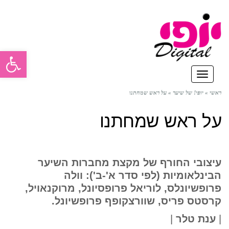
פתח סרגל
תפריט
ראשי
»
יופי! של שיער
»
על ראש שמחתנו
על ראש שמחתנו
עיצובי החורף של מקצת מחברות השיער
הבינלאומיות (לפי סדר א'-ב'): וולה
פרופשיונלס, לוריאל פרופסיונל, מרוקנאויל,
קרסטס פריס, שוורצקופף פרופשיונל.
|
ענת טלר
|