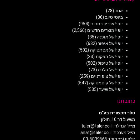
אחר
(28)
ביוטי טיוב
(36)
יופי! ארכיון כתבות
(954)
יופי! מוצרים חדשים
(2,566)
יופי! של אופנה
(35)
יופי! של איפור
(632)
יופי! של אסתטיקה
(502)
יופי! של הפקות
(33)
יופי! של טיפול
(502)
יופי! של סלבס
(73)
יופי! של ציפורניים
(259)
יופי! של קוסמטיקה
(547)
יופי! של שיער
(535)
כתובתנו
טלר תקשורת בע"מ
משעול דר 10, חולון
מייל הנהלה: taler@taler.co.il
מייל מערכת: anat@taler.co.il
טלפון (רב קווי): 03-6839666