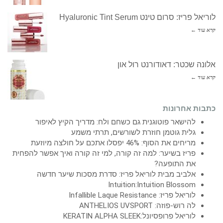
לוריאל פריז: סרום טינט Hyaluronic Tint Serum
קרא עוד ←
אלונה שכטר: דאודורנט רול און
קרא עוד ←
כתבות אחרונות
להישאר פוטוגנית גם כשחם ולח: מדריך הקיץ לאיפור
גלית גוטמן חוזרת לשורשים, תרתי משמע
מריחים את הסוף: 46% יפסלו אתכם על חולצה מיוזעת
פריז בשיער: למה זה קורה, למי זה קורה ואיך אפשר להפחית
את התופעה?
אלביב מבית לוריאל פריז: סדרת מסכות שיער חדשה
Intuition:Intuition Blossom
לוריאל פריז: Infallible Laque Resistance
לה רוש-פוזה: ANTHELIOS UVSPORT
לוריאל פרופסיונל:KERATIN ALPHA SLEEK