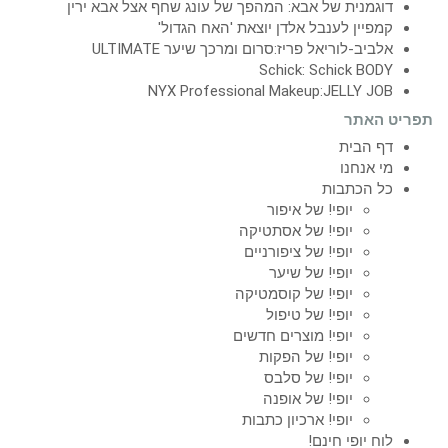
דוגמנית של אבא: המהפך של עונג שחף אצל אבא ירין
קמפיין לענבל אלדן יוצאת 'האח הגדול'
אלביב-לוריאל פריז:סרום ומרכך שיער ULTIMATE
Schick: Schick BODY
NYX Professional Makeup:JELLY JOB
תפריט האתר
דף הבית
מי אנחנו
כל הכתבות
יופי! של איפור
יופי! של אסתטיקה
יופי! של ציפורניים
יופי! של שיער
יופי! של קוסמטיקה
יופי! של טיפול
יופי! מוצרים חדשים
יופי! של הפקות
יופי! של סלבס
יופי! של אופנה
יופי! ארכיון כתבות
לוח יופי חינם!