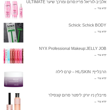
אלביב-לוריאל פריז:סרום ומרכך שיער ULTIMATE
קרא עוד ←
Schick: Schick BODY
קרא עוד ←
NYX Professional Makeup:JELLY JOB
קרא עוד ←
הרבלייף: HL/SKIN – קרם לילה
קרא עוד ←
מייבלין ניו יורק: ליפטר סרום קונסילר
קרא עוד ←