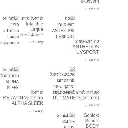
Blossom
קרא עוד ←
לוריאל פריז:
Infallible
Laque
Resistance
לה רוש-פוזה:
קרא עוד ←
ANTHELIOS
UVSPORT
קרא עוד ←
אלביב-לוריאל פריז:סרום
לוריאל
ומרכך שיער ULTIMATE
פרופסיונל:KERATIN
ALPHA SLEEK
קרא עוד ←
קרא עוד ←
Schick:
Schick
BODY