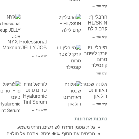
קרא עוד ←
הרבלייף:
HL/SKIN –
קרם לילה
קרא עוד ←
NYX Professional
מייבלין ניו
Makeup:JELLY JOB
יורק: ליפטר
קרא עוד ←
סרום
קונסילר
קרא עוד ←
אלונה שכטר:
לוריאל פריז:
דאודורנט
סרום טינט
רול און
Hyaluronic
Tint Serum
קרא עוד ←
קרא עוד ←
כתבות אחרונות
גלית גוטמן חוזרת לשורשים, תרתי משמע
מריחים את הסוף: 46% יפסלו אתכם על חולצה