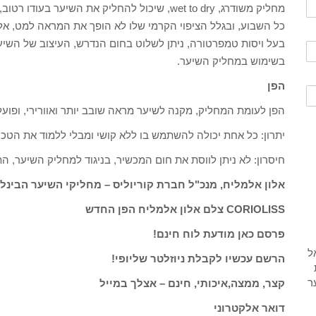
מחליק משודרג, wet to dry, שיכול להחליק את הש
כל השבוע, ובגלל הציפוי הקרמי שלו לא הופך את המראה למט, אלא
בעל ויסות טמפרטורה, ניתן לשלוט בחום הנדרש, העיצוב של השיע
בשימוש במחליק השיער.
הפן
הפן לעומת המחליק, מקנה לשיער מראה שובב יותר ואוורירי, ופוע
יתרון: כל אחת יכולה להשתמש בו ללא קושי ומבלי ללמוד את הט
חיסרון: לא ניתן לווסת את חום המכשיר, בניגוד למחליק השיער, 
אלון אלמליח, מנכ"ל חברת קוריוליס – מחליקי השיער הבינל
CORIOLISS צלם אלון אלמליח הפן החדש
פרסם כאן מודעת לוח חינם!
הרשם עכשיו לקבלת ניוזלטר שליופי!
קצר, ממצה,איכותי, חינם – אצלך במייל
דואר אלקטרוני