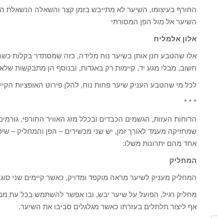
החורף בעיצומו, השיער לא מתייבש בזמן קצר והשאלה הנשאלת היא
השיער אל מול הפן המסורתי
אלון אלמליח
אלו שהטבע חנן אותן בשיער נוח מלידה, כזה שמסתדר בקלות כשהן
חשוב, מבלי מגע יד, קיימות רק באגדות, ובנוסף הן מתבקשות ש
לכל מי שהטבע העניק שיער פחות נוח, להלן פירוט האופציות הקי
* * *
הרוחות העזות, הגשמים הכבדים ובכלל מזג האוויר החורפי, גורמים
שמחזיקה מעמד לאורך זמן, יש שני מכשירים – הפן והמחליק – שי
אחד מהם יתרונות משלו:
המחליק
המחליק מעניק לשיער מראה מוקפד ומדויק, כאשר קיימים שני סוגי
מחליק רגיל, הפועל על שיער יבש, ובו אפשר להשתמש בכל עת ממ
אף ליצור תלתלים בעזרתו כאשר מגלגלים סביבו את השיער.