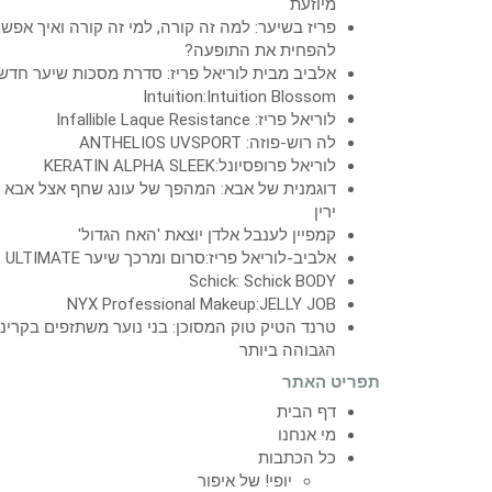
מיוזעת
פריז בשיער: למה זה קורה, למי זה קורה ואיך אפש
להפחית את התופעה?
אלביב מבית לוריאל פריז: סדרת מסכות שיער חדש
Intuition:Intuition Blossom
לוריאל פריז: Infallible Laque Resistance
לה רוש-פוזה: ANTHELIOS UVSPORT
לוריאל פרופסיונל:KERATIN ALPHA SLEEK
דוגמנית של אבא: המהפך של עונג שחף אצל אבא
ירין
קמפיין לענבל אלדן יוצאת 'האח הגדול'
אלביב-לוריאל פריז:סרום ומרכך שיער ULTIMATE
Schick: Schick BODY
NYX Professional Makeup:JELLY JOB
טרנד הטיק טוק המסוכן: בני נוער משתזפים בקרינ
הגבוהה ביותר
תפריט האתר
דף הבית
מי אנחנו
כל הכתבות
יופי! של איפור