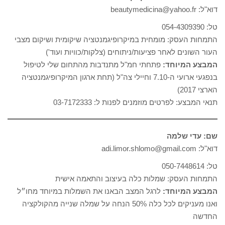
דוא"ל: beautymedicina@yahoo.fr
טל: 054-4309390
התמחות העסק: מומחית במיקרופיגמנטציה שיקומית ושיקום מצבי
העור השונים לאחר פציעות/ניתוחים (צלקות/כוויות ועוד')
המבצע המיוחד:
פתחתי חמ"ל מתנדבות מהתחום שלי לטיפול
בנפגעי ארועי ה-7.10 וחיילי צה"ל (תחת ארגון המיקרופיגמנטציה
הארצי 2017)
תנאי המבצע: לפרטים מוזמנים לפנות ל: 03-7172333
שם: עדי שלמה
דוא"ל: adi.limor.shlomo@gmail.com
טל: 050-7448614
התמחות העסק: שמלות כלה בעיצוב והתאמה אישית
המבצע המיוחד:
לרגל המצב הבאנו את השמלות במיוחד מחו״ל
ואנו מעניקים לכל כלה 50% הנחה על שמלה שנייה מהקולקציה
החדשה