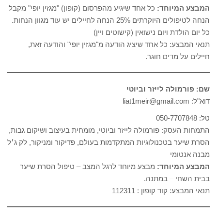
המבצע המיוחד:
כל אחד שיגיע מהפרסום (קופון) "מגזין יופי" מקבל
הנחה לטיפולים היוקרתים 25% הנחה לחיילים יש עוד מגוון הנחות.
כל יום הולדת ויום נישואין (קישוטים ויין)
תנאי המבצע: כל אחד שיציג הודעה מ"מגזין יופי" והודעה זאת,
חיילים על מדים חוגר.
שם: פורמולה לייזר וביוטי
דוא"ל: liat1meir@gmail.com
טל: 050-7707848
התמחות העסק: פורמולה לייזר וביוטי, מומחית בעיצוב ושיקום גבות,
הסרת שיער בטכנולוגיות המתקדמות בעולם, פדיקור ומניקור, לק ג׳ל
מבנה אנטומי
המבצע המיוחד:
מבצע מיוחד לרגל המצב – טיפול הסרת שיער
בבית השחי – במתנה.
תנאי המבצע: קוד קופון : 112311