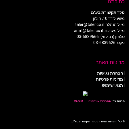
כתובתנו
טלר תקשורת בע"מ
משעול דר 10, חולון
מייל הנהלה: taler@taler.co.il
מייל מערכת: anat@taler.co.il
טלפון (רב קווי): 03-6839666
פקס: 03-6839626
מדיניות האתר
|
הצהרת נגישות
|
מדיניות פרטיות
| תנאי שימוש
תכנות ע״י
פתרונות אינטרנט
.
© כל הזכויות שמורות טלר תקשורת בע"מ