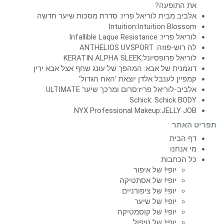
את התופעה?
אלביב מבית לוריאל פריז: סדרת מסכות שיער חדשה
Intuition:Intuition Blossom
לוריאל פריז: Infallible Laque Resistance
לה רוש-פוזה: ANTHELIOS UVSPORT
לוריאל פרופסיונל:KERATIN ALPHA SLEEK
דוגמנית של אבא: המהפך של עונג שחף אצל אבא ירין
קמפיין לענבל אלדן יוצאת 'האח הגדול'
אלביב-לוריאל פריז:סרום ומרכך שיער ULTIMATE
Schick: Schick BODY
NYX Professional Makeup:JELLY JOB
תפריט האתר
דף הבית
מי אנחנו
כל הכתבות
יופי! של איפור
יופי! של אסתטיקה
יופי! של ציפורניים
יופי! של שיער
יופי! של קוסמטיקה
יופי! של טיפול