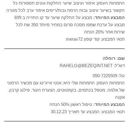
התמחות העסק: איפור ועיצוב שיער החלקות גוונים תספורות כל
הקשור בשיער עיצוב גבות הרמת גבות/ריסים איפור ערב לכל מטרה
המבצע המיוחד:
מבצע על החלקה שיער עד קו החזייה ב 699
מבצע על ערכת שמפו מסכה סרום במחיר מיוחד 350 שח לכל
שירות אחר 20% הנחה
תנאי המבצע: קוד קופון merav72
שם: רוחלה
דוא"ל: RAHELG@BEZEQINT.NET
טל: 050-7225509
התמחות העסק: התמחות שלי היא: אנטי אייג'ינג עם מכשיר הרמוני
של אלמה. מטפל בכתמים, בקמטוטים, הצערת העור. פילנג קרבון.
אקנה
המבצע המיוחד:
טיפול ראשון 50% הנחה
תנאי המבצע: המבצע עד תאריך 30.12.23