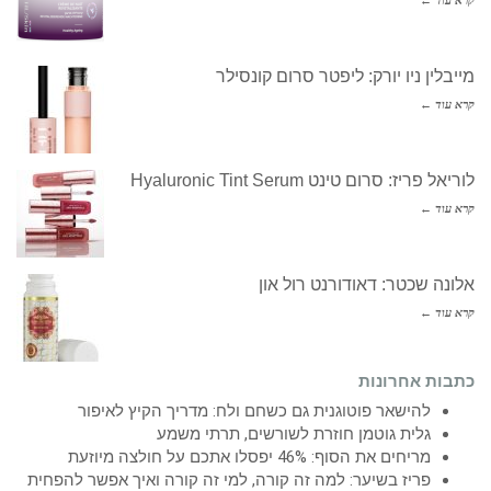
קרא עוד ←
מייבלין ניו יורק: ליפטר סרום קונסילר
קרא עוד ←
לוריאל פריז: סרום טינט Hyaluronic Tint Serum
קרא עוד ←
אלונה שכטר: דאודורנט רול און
קרא עוד ←
כתבות אחרונות
להישאר פוטוגנית גם כשחם ולח: מדריך הקיץ לאיפור
גלית גוטמן חוזרת לשורשים, תרתי משמע
מריחים את הסוף: 46% יפסלו אתכם על חולצה מיוזעת
פריז בשיער: למה זה קורה, למי זה קורה ואיך אפשר להפחית