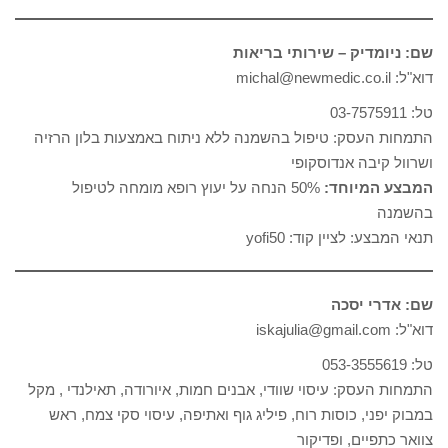
שם: ניומדיק – שירותי בריאות
דוא"ל: michal@newmedic.co.il
טל: 03-7575911
התמחות העסק: טיפול בהשמנה ללא ניתוח באמצעות בלון הרזיה
ושרוול קיבה אנדוסקופי
המבצע המיוחד:
50% הנחה על יעוץ רופא מומחה לטיפול
בהשמנה
תנאי המבצע: לציין קוד: yofi50
שם: אדרי יסכה
דוא"ל: iskajulia@gmail.com
טל: 053-3555619
התמחות העסק: עיסוי שוודי, אבנים חמות, איורודה, תאילנדי , מקל
במבוק יפני, כוסות רוח, פיליג גוף ואתיפה, עיסוי סקי צמח, ראש
צוואר כתפיים, ופדיקור