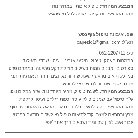
המבצע המיוחד:
טיפול איכותי, במחיר נוח
תנאי המבצע: כוס קפה ומאפה לכל מי שמגיע
שם: איבונה טיפול גוף נפש
דוא"ל: capezio1@gmail.com
טל: 052-2207711
התמחות העסק: טיפולי הילינג אנרגטי, עיסוי שבדי, תאילנדי,
ספורטיבי, אבנים חמות בשילוב מוזיקת רקע מרגיעה, במתחם פרטי
במרכז. תיאום מראש לשעת שחרור מלחצים והחזרת אנרגיות. תני
מתנה לגוף ושחרור לנפש וצאי לחופש..
המבצע המיוחד:
לשעת טיפול, מחיר מיוחד 280 ש"ח במקום 350
ש"ח טיפול עם שמנים כולל עיסויי כפות רגליים ועיסוי קרקפת
תנאי המבצע: טיפול לנשים בלבד בתיאום מראש להזמנות עד סוף
מרץ ובהתאם למצב. קוד לתיאום טיפול נא לשלוח הודעה בפרטי
עבור איב, לציין שם ונייד ושבאים דרך אתר 'יופי'.