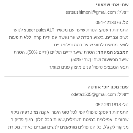
שם: אתי שמעוני
דוא"ל: ester.shimoni@gmail.com
טל: 054-4218376
התמחות העסק: הסרת שיער עם מכשיר super pulesALT לנוער
נשים וגברים. ביצוע הסרת שיער נעשה עם ידית קרה, ללא תופעות
לוואי. מתאים לסוגי שיער כהה ופלומטיים.
המבצע המיוחד:
הסרת שיער ידיים רגליים (ידיים 50%), הסרת
שיער מפשעות ושחי (שחי 50%)
תנאי המבצע: טיפול פנים מיצוק פנים וצוואר
שם: מכון יופי אודטה
דוא"ל: odeta1505@gmail.com
טל: 052-2611818
התמחות העסק: טיפולי יופי לכל סוגי העור, אקנה מזוטרפיה ניקוי
שחורים. אפילציה במיטה חשמלית,שעוות בכל חלקי הגוף.פדיקור
מניקור לק ג'ל, כל הטיפולים מותאמים לנשים וגברים כאחד. מכירת