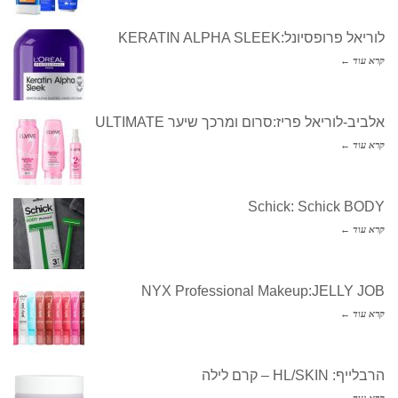
לוריאל פרופסיונל:KERATIN ALPHA SLEEK
קרא עוד ←
אלביב-לוריאל פריז:סרום ומרכך שיער ULTIMATE
קרא עוד ←
Schick: Schick BODY
קרא עוד ←
NYX Professional Makeup:JELLY JOB
קרא עוד ←
הרבלייף: HL/SKIN – קרם לילה