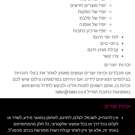
יופי! מוצרים חדשים
יופי! של הפקות
יופי! של סלבס
יופי! של אופנה
יופי! ארכיון כתבות
לוח יופי חינם!
ביוטי טיוב
קבלת מגזין חינם
צרו קשר
זכויות יוצרים
אנו מכבדים זכויות יוצרים ועושים מאמץ לאתר את בעלי הזכויות
בצילומים המגיעים לידינו. אם זיהיתם בפרסומינו צילום שיש לכם
זכויות בו, אתם רשאים לפנות אלינו ולבקש לחדול מהשימוש
באמצעות כתובת המייל taler@taler.co.il
זכויות יוצרים
אין להעתיק, לשכפל, לצלם, לתרגם, לאחסן במאגר מידע, לשדר או
לקלוט בכל דרך או בכל אמצעי אלקטרוני, כל חלק מהמתפרסם
באתר זה, אלא אך ורק לאחר קבלת רשות מפורשת בכתב מהמו"ל,