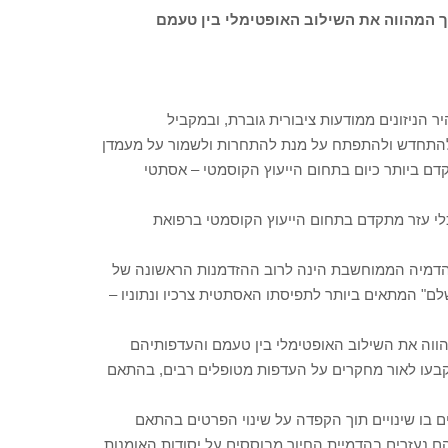
המהווה את השילוב האופטימלי בין טעמם
 הניזונים ממודעות ציבורית גוברת, ובמקביל
להתחדש ולהתפתח על מנת להתחרות ולשמור על מעמדן
 ביותר כיום בתחום הייעוץ הקוסמטי – אסתטי
כלי עזר מתקדם בתחום הייעוץ הקוסמטי ברפואת
ההדמיה הממוחשבת הינה לרוב ההזדמנות הראשונה של
שלם" המתאים ביותר לתפיסתו האסתטית צרכיו ונתוניו –
וה את השילוב האופטימלי בין טעמם והעדפותיהם
קבעו לאור מחקרים על העדפות מטופלים רבים, בהתאם
 בו שינויים תוך הקפדה על שינוי הפרטים בהתאם
 נעזרים בהדמיית החיוך מבוססים על יסודות האומנות