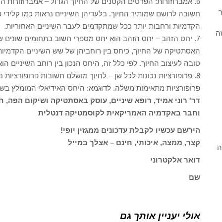
6. אמברוזורות: הפרטים הקטנים של החיוך הגדול – אמברוזורות ה
ר
חשובה לרושם שמותיר החיוך. בלעדיהן השיניים נראות כמו קלידי פס
הקדמיות ורחבות יותר ככל שמתקדמים לעבר השיניים האחוריות.
ה
7. יחס הזהב – יחס הזהב הוא יחס מספרי חשוב בתחומים שונים של
האסתטיקה של החיוך, כיחס בין רוחביהן של שש השיניים הקדמיות. 
טובה לעיצוב החיוך. לפי כלל זה, היחס הנכון בין רוחב השיניים הוא .6:1:0.6
8. פרופורציות נכונות לכל שן – לחיוך מושלם חשובות פרופורציות נ
פרופורציות מתאימות משלה. לדוגמא: היחס האידיאלי המומלץ בשן המרכזית הוא 1:0.7
דר' רוני אמיד, רופא שיניים, עוסק באסתטיקה ושיקום הפה
וחבר באקדמיה האמריקאית לקוסמטיקה דנטלית
הירשם עכשיו לקבלת עדכונים ממגזין יופי!
קצר, ממצה, איכותי, חינם – אצלך במייל
ה
דואר אלקטרוני
שם
אולי יעניין אותך גם