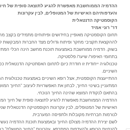
ההדמיה הממוחשבת מאפשרת להגיע לתוצאה סופית של חיוך 
והעדפותיהם האישיות של המטופלים, לבין עקרונות
הקוסמטיקה הדנטאלית
דר' רוני אמיד
תחום הקוסמטיקה מאופיין בחידושים ופיתוחים מתמידים בקצב מהיר
לההקצאת תקציבי מחקר ופיתוח גדולים מצד החברות המבקשות 
בשוק. הדמיה ממוחשבת באמצעות תוכנת מחשב הינה הכלי המתקדם
בתחומי האיפור/ שיער/ פלסטיקה.
טכנולוגיה ייחודית זו חודרת כיום לתחום האסתטיקה הדנטאלית כ
השיניים.
ההתייעצות הקוסמטית, אצל רופא השיניים באמצעות טכנולוגית 
המתעניין בשינוי החיוך, לבחון את האפשרויות לעיצוב "החיוך המו
בהתאם לנקודת המוצא שהינה החיוך הנוכחי.
ההדמיה הממוחשבת מאפשרת להגיע לתוצאה סופית של חיוך המהו
האישיות של המטופלים, לבין עקרונות הקוסמטיקה הדנטאלית שנ
לנורמות חברתיות מקובלות ולתפיסה המערבית.
לשם יצירת ההדמיה מצולם החיוך ובאמצעות תוכנת ההדמיה נעשים
להנחיות הרופא ולהעדפות המתרפא, עקרונות "החיוך המושלם" בהם