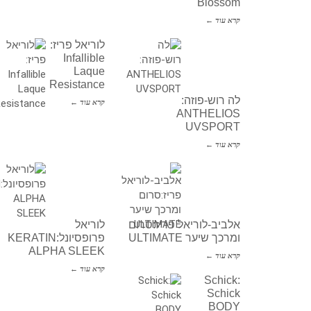
Blossom
קרא עוד ←
לוריאל פריז:
Infallible
Laque
Resistance
לה רוש-פוזה:
קרא עוד ←
ANTHELIOS
UVSPORT
קרא עוד ←
אלביב-לוריאל פריז:סרום
לוריאל
ומרכך שיער ULTIMATE
פרופסיונל:KERATIN
ALPHA SLEEK
קרא עוד ←
קרא עוד ←
Schick:
Schick
BODY