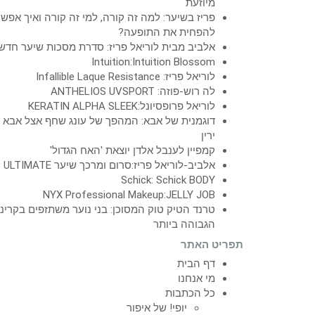
מיוזעת
פריז בשיער: למה זה קורה, למי זה קורה ואיך אפש
להפחית את התופעה?
אלביב מבית לוריאל פריז: סדרת מסכות שיער חדש
Intuition:Intuition Blossom
לוריאל פריז: Infallible Laque Resistance
לה רוש-פוזה: ANTHELIOS UVSPORT
לוריאל פרופסיונל:KERATIN ALPHA SLEEK
דוגמנית של אבא: המהפך של עונג שחף אצל אבא
ירין
קמפיין לענבל אלדן יוצאת 'האח הגדול'
אלביב-לוריאל פריז:סרום ומרכך שיער ULTIMATE
Schick: Schick BODY
NYX Professional Makeup:JELLY JOB
טרנד הטיק טוק המסוכן: בני נוער משתזפים בקרינ
הגבוהה ביותר
תפריט האתר
דף הבית
מי אנחנו
כל הכתבות
יופי! של איפור