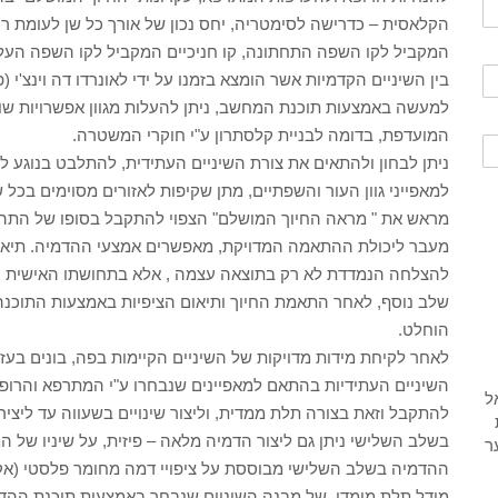
הקלאסית – כדרישה לסימטריה, יחס נכון של אורך כל שן לעומת רוח
המקביל לקו השפה התחתונה, קו חניכיים המקביל לקו השפה העליונ
בין השיניים הקדמיות אשר הומצא בזמנו על ידי לאונרדו דה וינצ'י 
למעשה באמצעות תוכנת המחשב, ניתן להעלות מגוון אפשרויות שו
המועדפת, בדומה לבניית קלסתרון ע"י חוקרי המשטרה.
ניתן לבחון ולהתאים את צורת השיניים העתידית, להתלבט בנוגע ל
למאפייני גוון העור והשפתיים, מתן שקיפות לאזורים מסוימים בכל שן
מראש את " מראה החיוך המושלם" הצפוי להתקבל בסופו של התהל
מעבר ליכולת ההתאמה המדויקת, מאפשרים אמצעי ההדמיה. תיאום צ
להצלחה הנמדדת לא רק בתוצאה עצמה , אלא בתחושתו האישית וש
שלב נוסף, לאחר התאמת החיוך ותיאום הציפיות באמצעות התוכנה, 
הוחלט.
לאחר לקיחת מידות מדויקות של השיניים הקיימות בפה, בונים בעזר
השיניים העתידיות בהתאם למאפיינים שנבחרו ע"י המתרפא והרופא
להתקבל וזאת בצורה תלת ממדית, וליצור שינויים בשעווה עד ליצי
בשלב השלישי ניתן גם ליצור הדמיה מלאה – פיזית, על שיניו של 
ההדמיה בשלב השלישי מבוססת על ציפויי דמה מחומר פלסטי (אקריל
מודל תלת מימדי, של מבנה השיניים שנבחר באמצעות תוכנת ההדמיה