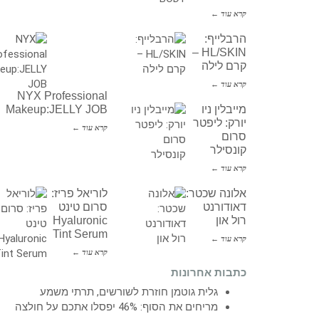
קרא עוד ←
הרבלייף:
HL/SKIN –
קרם לילה
קרא עוד ←
NYX Professional
מייבלין ניו
Makeup:JELLY JOB
יורק: ליפטר
קרא עוד ←
סרום
קונסילר
קרא עוד ←
אלונה שכטר:
לוריאל פריז:
דאודורנט
סרום טינט
רול און
Hyaluronic
Tint Serum
קרא עוד ←
קרא עוד ←
כתבות אחרונות
גלית גוטמן חוזרת לשורשים, תרתי משמע
מריחים את הסוף: 46% יפסלו אתכם על חולצה