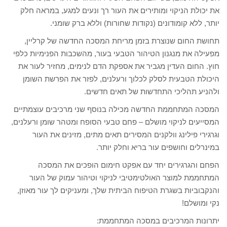
את יכולת הניקוי ומותירים את העור רך ונעים למגע, במראה חלק
יותר, ללא קומודונים (נקודות שחורות) וללא ברק שומני.
תחושת החום שנוצרת בזמן מריחת המסכה החדשה של קרליין,
מפעילה את מנגנון הטיהור הטבעי בעור, מהשכבות הפנימיות כלפי
חוץ. החום העדין מגביר את אספקת הדם לנימים, מחזיר לעור את
היכולת הטבעית לסלק לכלוך ורעלנים, לפזר את הפרשת השומן
ולהניע תהליכי התחדשות של תאים חדשים.
המסכה המתחממת החדשה מכילה בנוסף שני מרכיבים עוצמתיים
המסייעים לניקוי מושלם – פחם טבעי הסופח ומטהר שומן ורעלנים,
וגרגירי פילינג וולקנים המסירים תאים מתים, מזינים את העור
במינרלים וחושפים עור בריא וחלק יותר.
הפחם והגרגירים יחד עם אפקט חימום הופכים את המסכה
המתחממת למוצר האולטימטיבי לניקוי וטיהור עמוק של העור
והנקבוביות בשגרת הטיפוח הביתית שלך, ומעניקים לך עור מאוזן,
נקי ומושלם!
יתרונות המרכיבים במסכה המתחממת: