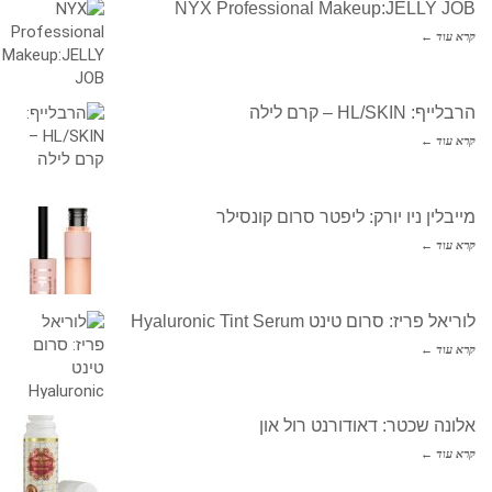
NYX Professional Makeup:JELLY JOB
קרא עוד ←
הרבלייף: HL/SKIN – קרם לילה
קרא עוד ←
מייבלין ניו יורק: ליפטר סרום קונסילר
קרא עוד ←
לוריאל פריז: סרום טינט Hyaluronic Tint Serum
קרא עוד ←
אלונה שכטר: דאודורנט רול און
קרא עוד ←