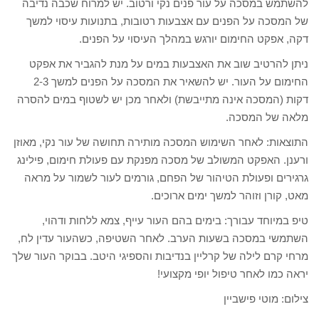
להשתמש במסכה על עור פנים נקי ורטוב. יש למרוח שכבה נדיבה
של המסכה על הפנים עם אצבעות רטובות, בתנועות עיסוי למשך
דקה, אפקט החימום יורגש במהלך העיסוי על הפנים.
ניתן להרטיב שוב את האצבעות במים על מנת להגביר את אפקט
החימום על העור. יש להשאיר את המסכה על הפנים למשך 2-3
דקות (המסכה אינה מתייבשת) ולאחר מכן יש לשטוף במים להסרה
מלאה של המסכה.
התוצאות: לאחר השימוש המסכה מותירה תחושה של עור נקי, מאוזן
ורענן. האפקט המשולב של מסכה מפנקת עם פעולת חימום, פילינג
גרגירים ופעולת הטיהור של הפחם, גורמים לעור לשמור על מראה
מאט, קורן וזוהר למשך ימים ארוכים.
טיפ במיוחד עבורך: בימים בהם העור עייף, צמא ללחות ודהוי,
השתמשי במסכה בשעות הערב. לאחר השטיפה, כשהעור עדין לח,
מרחי קרם לילה של קרליין בנדיבות והספיגי היטב. בבוקר העור שלך
יראה כמו לאחר טיפול יופי מקצועי!
צילום: מוטי פישביין