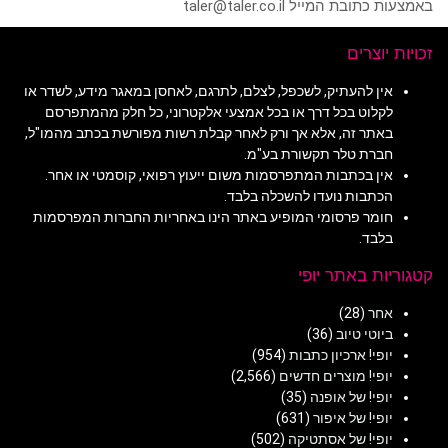
באמצעות כתובת המייל taler@taler.co.il
זכויות יוצרים
אין להעתיק, לשכפל, לצלם, לתרגם, לאחסן במאגר מידע, לשדר או
לקלוט בכל דרך או בכל אמצעי אלקטרוני, כל חלק מהמתפרסם
באתר זה, אלא אך ורק לאחר קבלת רשות מפורשת בכתב מהמו"ל,
חברת טלר תקשורת בע"מ.
אין בכתבות המתפרסמות משום ייעוץ רפואי, קוסמטי או אחר.
הכתבות נועדו להשכלה בלבד.
חומר פרסומי המופיע באתר הינו באחריות החברות המפרסמות
בלבד.
קטגוריות באתר יופי
אחר
(28)
ביוטי טיוב
(36)
יופי! ארכיון כתבות
(954)
יופי! מוצרים חדשים
(2,566)
יופי! של אופנה
(35)
יופי! של איפור
(631)
יופי! של אסתטיקה
(502)