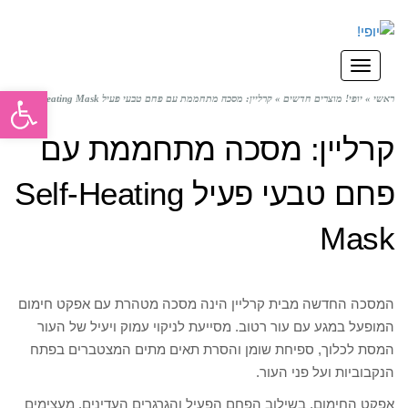
תפריט
פתח סרגל
ראשי
»
יופי! מוצרים חדשים
»
קרליין: מסכה מתחממת עם פחם טבעי פעיל Self-Heating Mask
קרליין: מסכה מתחממת עם
פחם טבעי פעיל Self-Heating
Mask
המסכה החדשה מבית קרליין הינה מסכה מטהרת עם אפקט חימום
המופעל במגע עם עור רטוב. מסייעת לניקוי עמוק ויעיל של העור
המסת לכלוך, ספיחת שומן והסרת תאים מתים המצטברים בפתח
הנקבוביות ועל פני העור.
אפקט החימום, בשילוב הפחם הפעיל והגרגרים העדינים, מעצימים