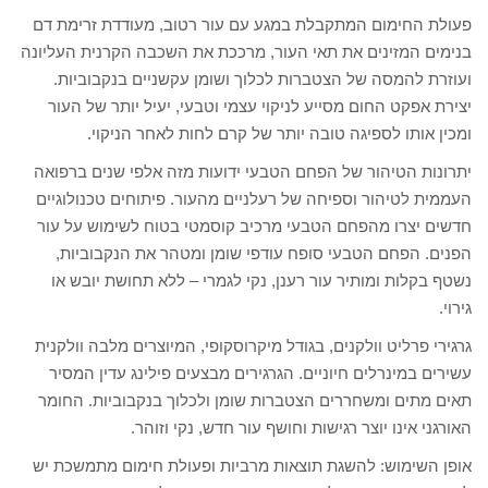
פעולת החימום המתקבלת במגע עם עור רטוב, מעודדת זרימת דם
בנימים המזינים את תאי העור, מרככת את השכבה הקרנית העליונה
ועוזרת להמסה של הצטברות לכלוך ושומן עקשניים בנקבוביות.
יצירת אפקט החום מסייע לניקוי עצמי וטבעי, יעיל יותר של העור
ומכין אותו לספיגה טובה יותר של קרם לחות לאחר הניקוי.
יתרונות הטיהור של הפחם הטבעי ידועות מזה אלפי שנים ברפואה
העממית לטיהור וספיחה של רעלניים מהעור. פיתוחים טכנולוגיים
חדשים יצרו מהפחם הטבעי מרכיב קוסמטי בטוח לשימוש על עור
הפנים. הפחם הטבעי סופח עודפי שומן ומטהר את הנקבוביות,
נשטף בקלות ומותיר עור רענן, נקי לגמרי – ללא תחושת יובש או
גירוי.
גרגירי פרליט וולקנים, בגודל מיקרוסקופי, המיוצרים מלבה וולקנית
עשירים במינרלים חיוניים. הגרגירים מבצעים פילינג עדין המסיר
תאים מתים ומשחררים הצטברות שומן ולכלוך בנקבוביות. החומר
האורגני אינו יוצר רגישות וחושף עור חדש, נקי וזוהר.
אופן השימוש: להשגת תוצאות מרביות ופעולת חימום מתמשכת יש