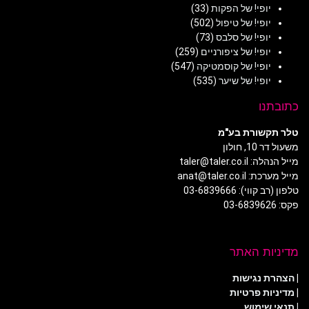
יופי! של הפקות
(33)
יופי! של טיפול
(502)
יופי! של סלבס
(73)
יופי! של ציפורניים
(259)
יופי! של קוסמטיקה
(547)
יופי! של שיער
(535)
כתובתנו
טלר תקשורת בע"מ
משעול דר 10, חולון
מייל הנהלה: taler@taler.co.il
מייל מערכת: anat@taler.co.il
טלפון (רב קווי): 03-6839666
פקס: 03-6839626
מדיניות האתר
|
הצהרת נגישות
|
מדיניות פרטיות
| תנאי שימוש