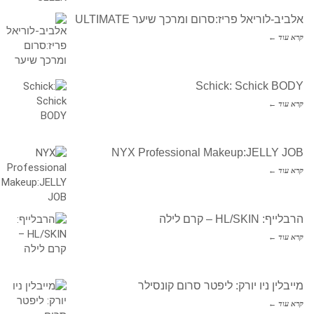
אלביב-לוריאל פריז:סרום ומרכך שיער ULTIMATE
קרא עוד ←
Schick: Schick BODY
קרא עוד ←
NYX Professional Makeup:JELLY JOB
קרא עוד ←
הרבלייף: HL/SKIN – קרם לילה
קרא עוד ←
מייבלין ניו יורק: ליפטר סרום קונסילר
קרא עוד ←