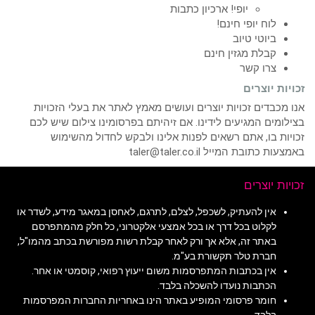
יופי! ארכיון כתבות
לוח יופי חינם!
ביוטי טיוב
קבלת מגזין חינם
צרו קשר
זכויות יוצרים
אנו מכבדים זכויות יוצרים ועושים מאמץ לאתר את בעלי הזכויות
בצילומים המגיעים לידינו. אם זיהיתם בפרסומינו צילום שיש לכם
זכויות בו, אתם רשאים לפנות אלינו ולבקש לחדול מהשימוש
באמצעות כתובת המייל taler@taler.co.il
זכויות יוצרים
אין להעתיק, לשכפל, לצלם, לתרגם, לאחסן במאגר מידע, לשדר או
לקלוט בכל דרך או בכל אמצעי אלקטרוני, כל חלק מהמתפרסם
באתר זה, אלא אך ורק לאחר קבלת רשות מפורשת בכתב מהמו"ל,
חברת טלר תקשורת בע"מ.
אין בכתבות המתפרסמות משום ייעוץ רפואי, קוסמטי או אחר.
הכתבות נועדו להשכלה בלבד.
חומר פרסומי המופיע באתר הינו באחריות החברות המפרסמות