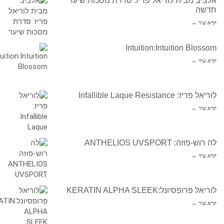
אלביב מבית לוריאל פריז: סדרת מסכות שיער
חדשה
קרא עוד ←
Intuition:Intuition Blossom
קרא עוד ←
לוריאל פריז: Infallible Laque Resistance
קרא עוד ←
לה רוש-פוזה: ANTHELIOS UVSPORT
קרא עוד ←
לוריאל פרופסיונל:KERATIN ALPHA SLEEK
קרא עוד ←