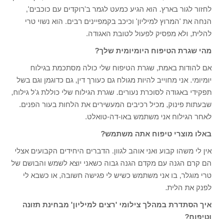
לחזור לגור בארץ. הוא הגיע כמעט לגמר ב'רוקדים עם כוכבים',
הנחה את 'המרוץ למיליון' וכיכב בקמפיינים רבים. הוא נשוי טרי
להלית, ולא מפסיק לפעול לטובת האגודה.
מהי שגרת הטיפוח היומיומית שלך?
אם להודות באמת, שגרת הטיפוח שלי כולה מסתכמת בגילוח
יומיומי. אני מחוייב להיות מגולח גם כעורך דין, גם כדוגמן וגם בשל
תפקידי באגודה לסוכרת נעורים. שגרת הגילוח שלי כוללת ג'ל גילוח,
שבעתות פינוק, מכיל רכיבים המעשירים את הלחות בעור הפנים.
לאחר הגילוח אני משתמש באו-דה-טואלט.
באלו מוצרי טיפוח אתה משתמש?
אין לי משהו קבוע ואני אוהב לגוון. הדברים היחידים הקבועים אצלי
הם קרם הגנה עם מקדם הגנה גבוה כשאני יוצא לשמש והבושם של
טרי מוגלר, בו אני משתמש כשיש לי פגישה חשובה, או כשבא לי
לפנק את הלית.
איך הסתדרת במהלך צילומי 'רצים למיליון' מבחינת תזונה
וטיפוח?