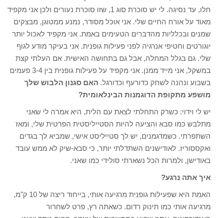
חלו, עד נסיגה. לי יש סוכרת סוג 1, שזו סוכרת נעורים ולכן אני מקפיד
מאוד על אורח החיים שלי. אני אוכל מסודר, נמנע ממטוגן, מבצקים
שמנים ובכלליות מהדברים הטעימים באמת. אני מקפיד לאכול יותר
יוגורטים וחטיפי אנרגיה לפני פעילות גופנית. אני בעיקר מודע לגוף
שלי. גם בגלל המחלה, אבל גם בתחושה האישית. אם העלתי קצת
במשקל, אני מייד ממנן. אני מקפיד על פעילות גופנית בין 3-4 פעמים
בשבוע ונהנה לשחק כדורעף וכדורגל.
האם סגנון הלבוש שלך
מושפע מתקופת הדוגמנות הבינלאומית?
יש לי וידוי: כשרק התחלתי לצאת עם הלית, היא אמרה לי שאני
מתלבש כמו סבא והציעה להיות הסטייליסטית הפרטית שלי, ומאז
השתפרתי. כשמדגמנים, יש לך סטייליסט אישי, שמביא לך בגדים
ואקססוריז. לאודישנים השתדלתי יותר, כי סבא-שיק לא ממש עובד
באודישן, ולמרות הכל נשארתי סולידי כמו שאני.
איך אתה נרגע?
האמת היא שפעילות גופנית מרגיעה אותי, בייחוד ריצה של 10 ק"מ,
מרגיעה אותי כמו תינוק רדום. כשאתה רץ, פרט לשחרור