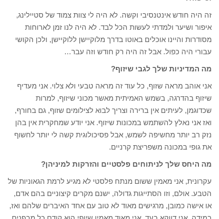
זה היה חודש אינטנסיבי וקשה. לא היה לי צוות צמוד של סטיילינג,
איפור ושיער ולמדתי לעשות הכל לבד. לא היה לנו זמן לארוחות
מסודרות והיינו אוכלים באוטו בדרך מלוקיישן ללוקיישן, ולכן הקושי
עבורי היה כפול. אבל זה היה רק חודש וזה עבר…
מה המדיניות שלך לגבי שיזוף?
אני אוהב מראה שזוף, כל עוד זה מראה טבעי ולא צלוי. אני מעדיף
שיזוף בהדרגה, בשמש האמיתית מאשר מכוני שיזוף, למרות
שכדוגמן, לעיתים אין ברירה וצריך לבוא לצילומים שזוף, גם בחורף,
ואז אני נאלץ להשתמש במכונות שיזוף. אני יודע שמחקרית אין בהן
נזק רב יותר מחשיפה לשמש, אבל פסיכולוגית קשה לי יותר לחשוף
את גופי במכונה משפריצת קרניים.
מה היחס שלך לניתוחים פלסטיים והזרקות למיניהן?
עקרונית, אני מאמין ששום מנתח פלסטי לא מגיע לרמת הגאוניות של
הטבע. אולם, וזו הסתייגות גדולה, ישנם מקרים קיצוניים בהם אדם,
או אישה כמובן, מרגישים מאוד לא טוב עם אחד האיברים שלהם ואז,
במידה, אני דווקא בעד. אני מאוד מאמין שיופי הוא קודם כל מבפנים,