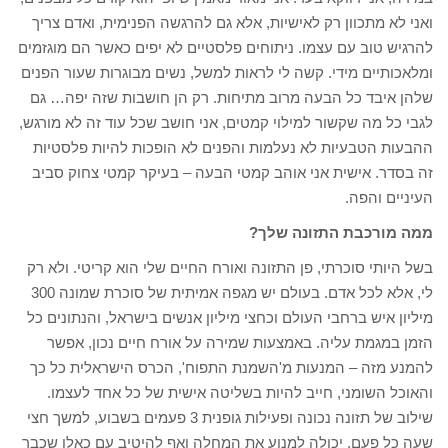
ואני לא מתכוון רק לאישיות, אלא גם להרגשה הפנימית, ואדם צריך
להרגיש טוב עם עצמו. ניתוחים פלסטיים לא יפים כאשר הם מוגזמים
ומלאכותיים מידי. קשה לי לראות למשל, נשים מבוגרות שעור הפנים
שלהן איבד כל הבעה מרוב מתיחות. רק הן חושבות שזה יפה… גם
לגבי כל מה שקשור למילוי קמטים, אני חושב שכל עוד זה לא מורגש,
ההבעות הטבעיות לא נעלמות והפנים לא הופכות להיות פלסטיות
זה בסדר. אישית אני אוהב קמטי הבעה – בעיקר קמטי צחוק סביב
העיניים והפה.
ממה מורכבת התזונה שלך?
בשל היותי סוכרתי, פן התזונה ואורח החיים שלי הוא קריטי. ולא רק
לי, אלא לכל אדם. בעולם יש מגפה אמיתית של סוכרת שמונה 300
מיליון איש ברחבי העולם וכחצי מיליון אנשים בישראל, והנתונים כל
הזמן במגמת עליה. באמצעות שמירה על אורח חיים נכון, אפשר
להמנע מזה – המנעות מ'השמנת התפוח', הכרס הישראלית כל כך
והאוכל השומני, חייב להיות בשליטה אישית של כל אחד לעצמו.
שילוב של תזונה נכונה ופעילות גופנית 3 פעמים בשבוע, למשך חצי
שעה כל פעם, יכולה למנוע את המחלה ואף להיטיב עם כאלו שכבר