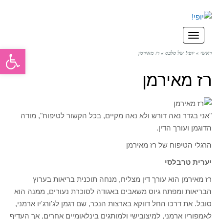
תפריט
פתח סרגל
ראשי
»
יופי! של סלבס
»
רז מאירמן
רז מאירמן
"אני בגדר נאה דורש ולא נאה מקיים, בכל הקשור לטיפוח", מודה
הדוגמן ועורך הדין.
הרגלי הטיפוח של רז מאירמן
יערית טרבלסי
רז מאירמן הוא עורך דין מצליח, מנחה תוכנית בריאות בערוץ
הבריאות ומפתח גיוס משאבים באגודה לסוכרת נעורים, ממנה הוא
סובל. את דרכו החל דווקא בארצות הנכר, שם דגמן לג'ורג'יו ארמני,
לאמפוריו ארמני, למיצובישי ולמותגים בינלאומיים אחרים, אך העדיף