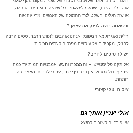
האנדורפינים, אתה שקוע במחשבות של עצמך. מקום נוסף שאני
אוהב להרגע בו, יישמע קלישאתי ככל שיהיה, הוא הים. הבריזה,
אוושת הגלים והשקט לצד ההמולה של האנשים, מרגיעה אותי.
וכשאתה רוצה לפנק את עצמך?
הלית ואני זוג מאוד מפונק. אנחנו אוהבים לנפוש הרבה, טסים הרבה
לחו"ל, ומקפידים על עיסויים מפנקים לעתים תכופות.
יש לך טיפים לחיים?
אל תקנו פלייסטיישן – זה ממכר! ותעשו אמבטיות חמות עד כמה
שהגוף יכול לסבול. אין דבר כיף יותר, עבורי לפחות, מאמבטיה
רותחת.
צילום: טלי קצורין
אולי יעניין אותך גם
אין פוסטים קשורים לנושא.