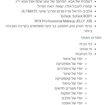
דוגמנית של אבא: המהפך של עונג שחף אצל אבא ירין
קמפיין לענבל אלדן יוצאת 'האח הגדול'
אלביב-לוריאל פריז:סרום ומרכך שיער ULTIMATE
Schick: Schick BODY
NYX Professional Makeup:JELLY JOB
טרנד הטיק טוק המסוכן: בני נוער משתזפים בקרינה הגבוהה
ביותר
תפריט האתר
דף הבית
מי אנחנו
כל הכתבות
יופי! של איפור
יופי! של אסתטיקה
יופי! של ציפורניים
יופי! של שיער
יופי! של קוסמטיקה
יופי! של טיפול
יופי! מוצרים חדשים
יופי! של הפקות
יופי! של סלבס
יופי! של אופנה