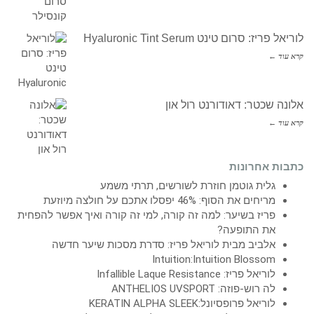
לוריאל פריז: סרום טינט Hyaluronic Tint Serum
קרא עוד ←
אלונה שכטר: דאודורנט רול און
קרא עוד ←
כתבות אחרונות
גלית גוטמן חוזרת לשורשים, תרתי משמע
מריחים את הסוף: 46% יפסלו אתכם על חולצה מיוזעת
פריז בשיער: למה זה קורה, למי זה קורה ואיך אפשר להפחית
את התופעה?
אלביב מבית לוריאל פריז: סדרת מסכות שיער חדשה
Intuition:Intuition Blossom
לוריאל פריז: Infallible Laque Resistance
לה רוש-פוזה: ANTHELIOS UVSPORT
לוריאל פרופסיונל:KERATIN ALPHA SLEEK