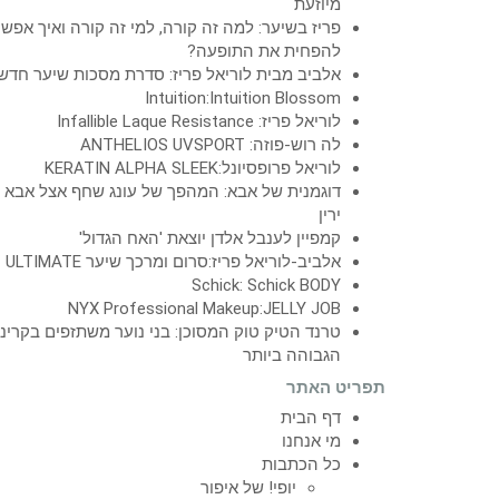
מיוזעת
פריז בשיער: למה זה קורה, למי זה קורה ואיך אפש
להפחית את התופעה?
אלביב מבית לוריאל פריז: סדרת מסכות שיער חדש
Intuition:Intuition Blossom
לוריאל פריז: Infallible Laque Resistance
לה רוש-פוזה: ANTHELIOS UVSPORT
לוריאל פרופסיונל:KERATIN ALPHA SLEEK
דוגמנית של אבא: המהפך של עונג שחף אצל אבא
ירין
קמפיין לענבל אלדן יוצאת 'האח הגדול'
אלביב-לוריאל פריז:סרום ומרכך שיער ULTIMATE
Schick: Schick BODY
NYX Professional Makeup:JELLY JOB
טרנד הטיק טוק המסוכן: בני נוער משתזפים בקרינ
הגבוהה ביותר
תפריט האתר
דף הבית
מי אנחנו
כל הכתבות
יופי! של איפור