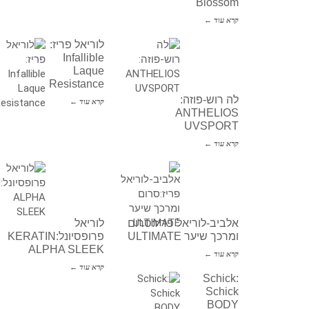
Blossom
קרא עוד ←
לוריאל פריז:
Infallible
Laque
Resistance
לה רוש-פוזה:
קרא עוד ←
ANTHELIOS
UVSPORT
קרא עוד ←
אלביב-לוריאל פריז:סרום
לוריאל
ומרכך שיער ULTIMATE
פרופסיונל:KERATIN
ALPHA SLEEK
קרא עוד ←
קרא עוד ←
Schick:
Schick
BODY