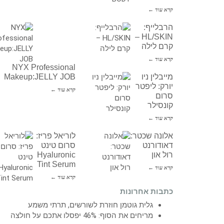
קרא עוד ←
הרבלייף:
HL/SKIN –
קרם לילה
קרא עוד ←
NYX Professional
מייבלין ניו
Makeup:JELLY JOB
יורק: ליפטר
קרא עוד ←
סרום
קונסילר
קרא עוד ←
אלונה שכטר:
לוריאל פריז:
דאודורנט
סרום טינט
רול און
Hyaluronic
Tint Serum
קרא עוד ←
קרא עוד ←
כתבות אחרונות
גלית גוטמן חוזרת לשורשים, תרתי משמע
מריחים את הסוף: 46% יפסלו אתכם על חולצה