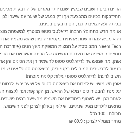
הורים רבים חושבים שבקיץ ישנם יותר מקרים של הידבקות מכינים. 
ההידבקות בכינים מתבצעת אך ורק במגע של שיער עם שיער ולכן גם
בכיתה ולא יוצאים לחצר, הם נדבקים בכינים.
אז מה חדש בתחום? הרבה! ריזאלטס סטופ מצטרף למשפחת מוצרי
והוא מביא עמו חדשנות אמיתית בקטגוריה כיוון שהוא משמיד את ה
Neem Tech המבוססת על תמצית המופקת מעץ הנים (איזדרכת הודית).
תמצית זו מציפה את מערכת הנשימה של הכינה ומשבשת את הובלת 
אותן, מה שמאפשר לריזאלטס סטופ להשמיד הן את הכינים והן את 
בניגוד לתכשירים המובילים בקטגוריה, "ריזאלטס סטופ" אינו שומני
חשוב לדעת! לריזאלטס סטופ יעילות קלינית מוכחת!
אופן השימוש: יש למרוח את ריזאלטס סטופ על שיער יבש. לכסו
לאחר מכן, יש לשטוף ביסודיות את השמפו מהשיער במים פושרים.
מתאים לילדים מגיל שנתיים. יש לעיין בעלון לצרכן לפני השימוש.
תכולה : 100 מ"ל
מחיר מומלץ לצרכן : 89.9 ₪