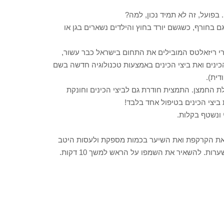
בפועל, זה לא תמיד נכון, למה?
 בחורף, כשגשם יורד בחוץ והילדים נשארים בגן או
 ריזאלטס המובילים את התחום בישראל כבר עשור,
כינים ואת ביצי הכינים באמצעות טכנולוגיה חדשה בשם
החמצן. התמצית חודרת גם לביצי הכינים וחונקת
ביצי הכינים בטיפול אחד בלבד!
 ונשטף בקלות.
ת את הקרקפת ואת השיער בכמות מספקת ולעסות היטב
על מנת להבטיח כיסוי מלא של הראש, מן הקרקפת ועד לקצוות השערות. להשאיר את השמפו על הראש למשך 10 דקות.