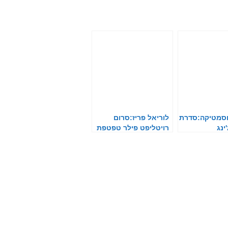
וסמטיקה:סדרת
לוריאל פריז:סרום
ינג
רויטליפט פילר טפטפת