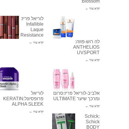
Blossom
קרא עוד ←
לוריאל פריז:
Infallible
Laque
Resistance
לה רוש-פוזה:
קרא עוד ←
ANTHELIOS
UVSPORT
קרא עוד ←
אלביב-לוריאל פריז:סרום
לוריאל
ומרכך שיער ULTIMATE
פרופסיונל:KERATIN
ALPHA SLEEK
קרא עוד ←
קרא עוד ←
Schick:
Schick
BODY