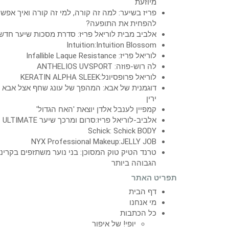
מיוזעת
פריז בשיער: למה זה קורה, למי זה קורה ואיך אפש
להפחית את התופעה?
אלביב מבית לוריאל פריז: סדרת מסכות שיער חדש
Intuition:Intuition Blossom
לוריאל פריז: Infallible Laque Resistance
לה רוש-פוזה: ANTHELIOS UVSPORT
לוריאל פרופסיונל:KERATIN ALPHA SLEEK
דוגמנית של אבא: המהפך של עונג שחף אצל אבא
ירין
קמפיין לענבל אלדן יוצאת 'האח הגדול'
אלביב-לוריאל פריז:סרום ומרכך שיער ULTIMATE
Schick: Schick BODY
NYX Professional Makeup:JELLY JOB
טרנד הטיק טוק המסוכן: בני נוער משתזפים בקרינ
הגבוהה ביותר
תפריט האתר
דף הבית
מי אנחנו
כל הכתבות
יופי! של איפור