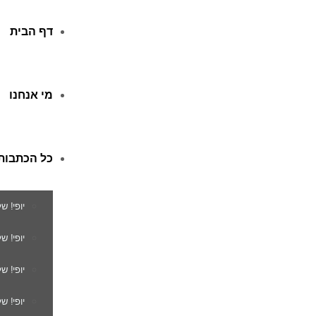
דף הבית
מי אנחנו
כל הכתבות
יופי! ש
יופי! 
יופי! ש
יופי! ש