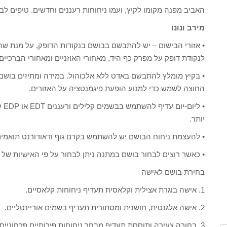
האביב מפנה מקומו לקיץ, ועמו ניחוחות רעננים וחדשים. טיפים ל
מירב ונונו
• אזורי הבישום – יש להתבשם בבושם בנקודות הדופק, על מנת שה
לנקודת דופק על מפרק כף היד, מאחורי האוזניים ומאחורי הברכיים.
• בקיץ מומלץ להתבשם באדט ללא אלכוהול. במידה ומתיזים בושם 
החוצה לשמש כדי למנוע הופעת פיגמנטציה על האזורים.
• ל
יותר.
• להעצמת ניחוח הבושם יש להשתמש בקרם גוף ודאודורנט תואמים
• כאשר רוצים לבחור בושם במתנה ניתן לבחור על פי האישיות של 
בחירת בושם לאישה
1. אישה בוגרת אצילית וקלאסית תעדיף ניחוחות קלאסיים.
2. אישה אלגנטית, חושנית ומסתורית תעדיף בשמים אוריינטליים.
3. בחורה צעירה ותוססת תעדיף מבחר ניחוחות פירותיים פרחוניים.