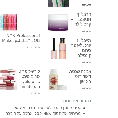
קרא עוד ←
הרבלייף:
HL/SKIN –
קרם לילה
קרא עוד ←
NYX Professional
מייבלין ניו
Makeup:JELLY JOB
יורק: ליפטר
קרא עוד ←
סרום
קונסילר
קרא עוד ←
אלונה שכטר:
לוריאל פריז:
דאודורנט
סרום טינט
רול און
Hyaluronic
Tint Serum
קרא עוד ←
קרא עוד ←
כתבות אחרונות
גלית גוטמן חוזרת לשורשים, תרתי משמע
מריחים את הסוף: 46% יפסלו אתכם על חולצה