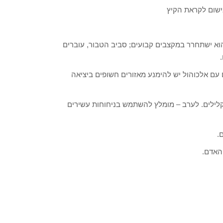
בישום לקראת הקיץ
וא ישתחרר במקצבים קבועים; סביב הטבור, עוברים
עם אלכוהול יש להימנע מאזורים חשופים ביציאה
יום-יום עדיף להשתמש בבשמים קלילים ורעננים EDT או EDP קלילים. לערב – מומלץ להשתמש בניחוחות עשירים
.
האדם.