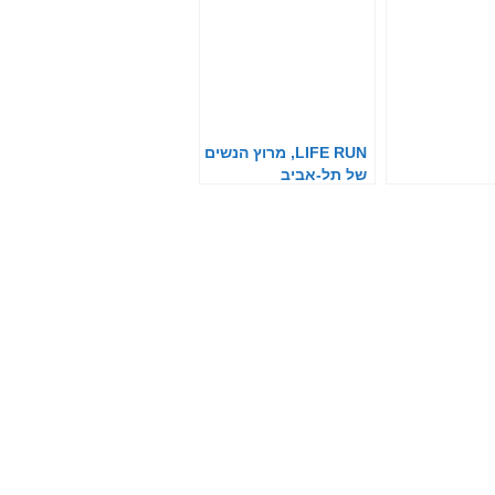
LIFE RUN, מרוץ הנשים
של תל-אביב
וסופר-פארם, חוזר
בגדול