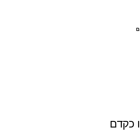
ם
 כקדם