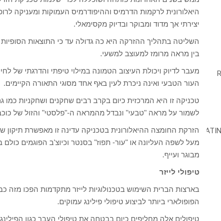
היאלורונית לרקמות הדרמיס וההיפודרמיס העמוקות ומעניקה לרופ
יצירתי אך מדוד ומבוקר ובדיוק מקסימאלי.
השליטה בתהליך ההזרקה היא כה גדולה עד כי התוצאות הסופיות 
בין מראה מרומז למעוצב למשעי.
מעבר לדיוק ויכולת העיצוב הטמונה במילוי טיפתי והדרגתי של לחי
העור הטבעי ואינה ניכרת לעין באף אחד מסוגי התאורה הקיימים.
טכניקה זו היא המרכזית כיום בקרב רבים שחקנים ושחקניות כמו גם
לשמור על מראה "טבעי" ונבדל מהמראה ה-"פלסטי" והזול של כוכבי
הזרקת החומצה ההיאלורונית בטכניקה עדינה זו מאפשרת תיקון של
מעל לשפה העליונה או "עור- תפוז" בסנטר וכיוצ'ב הפוגמים כולם
מבוגר ועייף.
טיפולי לייזר
בארצות הברית השימוש בטכנולוגיות לייזר מתקדמות הפכו מזה כב
הפופולארי ביותר לביצוע טיפולי פילינג עמוקים.
טיפולים אלה מחליפים כיום בבטחה את טיפולי העבר כגון הפילינ