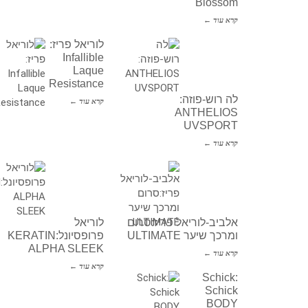
Blossom
קרא עוד ←
לוריאל פריז:
Infallible
Laque
Resistance
לה רוש-פוזה:
קרא עוד ←
ANTHELIOS
UVSPORT
קרא עוד ←
אלביב-לוריאל פריז:סרום
לוריאל
ומרכך שיער ULTIMATE
פרופסיונל:KERATIN
ALPHA SLEEK
קרא עוד ←
קרא עוד ←
Schick:
Schick
BODY